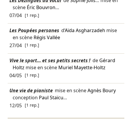
Les Dézingués du vocal
de
Sophie Jolis
… mise en
scène
Éric Bouvron
…
07/04
[1 rep.]
Les Poupées persanes
d’
Aïda Asgharzadeh
mise
en scène
Régis Vallée
27/04
[1 rep.]
Vive le sport… et ses petits secrets !
de
Gérard
Holtz
mise en scène
Muriel Mayette-Holtz
04/05
[1 rep.]
Une vie de pianiste
mise en scène
Agnès Boury
conception
Paul Staïcu
…
12/05
[1 rep.]