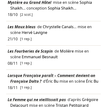
Mystère au Grand Hôtel
mise en scène
Sophia
Shaikh
… conception
Sophia Shaikh
…
18/10
[2 scol.]
Les Maux bleus
de
Chrystelle Canals
… mise en
scène
Hervé Lavigne
21/10
[1 rep.]
Les Fourberies de Scapin
de
Molière
mise en
scène
Emmanuel Besnault
08/11
[1 rep.]
Lorsque Françoise paraît – Comment devient-on
Françoise Dolto ?
d’
Éric Bu
mise en scène
Éric Bu
18/11
[1 rep.]
La Femme qui ne vieillissait pas
d'après
Grégoire
Delacourt
mise en scène
Tristan Petitgirard