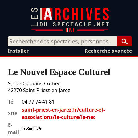
Rech
Installer
Recherche avancée
Le Nouvel Espace Culturel
9, rue Claudius-Cottier
42270
Saint-Priest-en-Jarez
Tél
04 77 74 41 81
saint-priest-en-jarez.fr/culture-et-
Site
associations/la-culture/le-nec
E-
mail