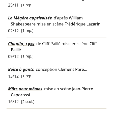
25/11
[1 rep.]
La Mégère apprivoisée
d'après
William
Shakespeare
mise en scène
Frédérique Lazarini
02/12
[1 rep.]
Chaplin, 1939
de
Cliff Paillé
mise en scène
Cliff
Paillé
09/12
[1 rep.]
Boîte à gants
conception
Clément Paré
…
13/12
[1 rep.]
Môts pour mômes
mise en scène
Jean-Pierre
Caporossi
16/12
[2 scol.]