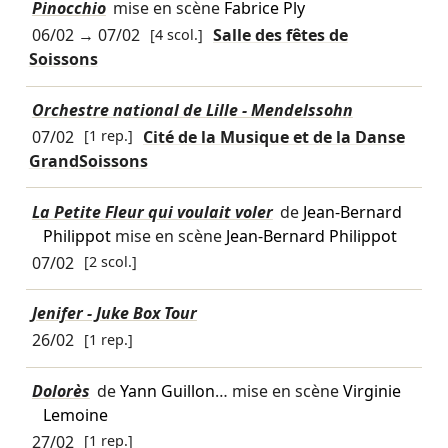
Pinocchio
mise en scène
Fabrice Ply
06/02
→
07/02
[4 scol.]
Salle des fêtes de
Soissons
Orchestre national de Lille - Mendelssohn
07/02
[1 rep.]
Cité de la Musique et de la Danse
GrandSoissons
La Petite Fleur qui voulait voler
de
Jean-Bernard
Philippot
mise en scène
Jean-Bernard Philippot
07/02
[2 scol.]
Jenifer - Juke Box Tour
26/02
[1 rep.]
Dolorès
de
Yann Guillon
… mise en scène
Virginie
Lemoine
27/02
[1 rep.]