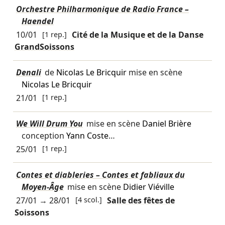
Orchestre Philharmonique de Radio France –
Haendel
10/01
[1 rep.]
Cité de la Musique et de la Danse
GrandSoissons
Denali
de
Nicolas Le Bricquir
mise en scène
Nicolas Le Bricquir
21/01
[1 rep.]
We Will Drum You
mise en scène
Daniel Brière
conception
Yann Coste
…
25/01
[1 rep.]
Contes et diableries – Contes et fabliaux du
Moyen-Âge
mise en scène
Didier Viéville
27/01
→
28/01
[4 scol.]
Salle des fêtes de
Soissons