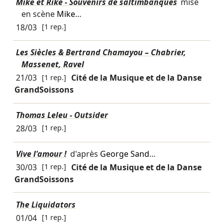
Mike et Riké - Souvenirs de saltimbanques
mise
en scène
Mike
…
18/03
[1 rep.]
Les Siècles & Bertrand Chamayou – Chabrier,
Massenet, Ravel
21/03
[1 rep.]
Cité de la Musique et de la Danse
GrandSoissons
Thomas Leleu - Outsider
28/03
[1 rep.]
Vive l'amour !
d'après
George Sand
…
30/03
[1 rep.]
Cité de la Musique et de la Danse
GrandSoissons
The Liquidators
01/04
[1 rep.]