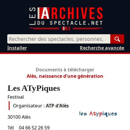
Rech
Installer
Recherche avancée
Documents à télécharger
Alès, naissance d'une génération
Les ATyPiques
Festival
Organisateur :
ATP d'Alès
30100
Alès
Tél
04 66 52 26 59