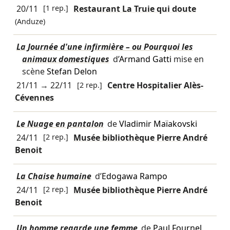
20/11
[1 rep.]
Restaurant La Truie qui doute
(Anduze)
La Journée d'une infirmière – ou Pourquoi les
animaux domestiques
d’
Armand Gatti
mise en
scène
Stefan Delon
21/11
→
22/11
[2 rep.]
Centre Hospitalier Alès-
Cévennes
Le Nuage en pantalon
de
Vladimir Maïakovski
24/11
[2 rep.]
Musée bibliothèque Pierre André
Benoit
La Chaise humaine
d’
Edogawa Rampo
24/11
[2 rep.]
Musée bibliothèque Pierre André
Benoit
Un homme regarde une femme
de
Paul Fournel