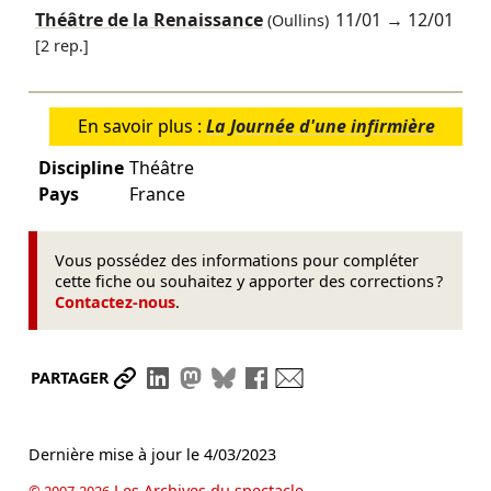
Théâtre de la Renaissance
11/01
→
12/01
(Oullins)
[2 rep.]
En savoir plus :
La Journée d'une infirmière
Discipline
Théâtre
Pays
France
Vous possédez des informations pour compléter
cette fiche ou souhaitez y apporter des corrections ?
Contactez-nous
.
Partager le lien
Partager sur LinkedIn
Partager sur Mastodon
Partager sur Bluesky
Partager sur Facebook
Envoyer par mail
PARTAGER
Dernière mise à jour le
4/03/2023
Les Archives du spectacle