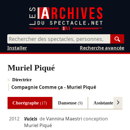
Rech
Installer
Recherche avancée
Muriel Piqué
Directrice
Compagnie Comme ça - Muriel Piqué
Chorégraphe
Danseuse
Assistante chorég
(17)
(9)
2012
Vu(e)s
de
Vannina Maestri
conception
Muriel Piqué