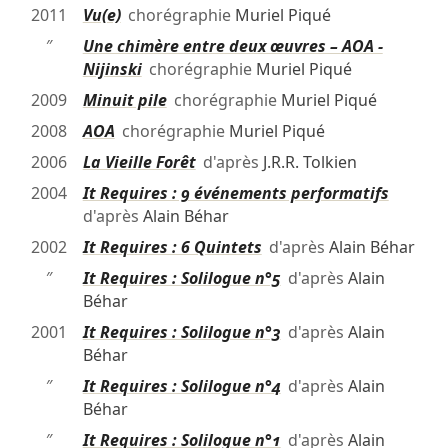
2011
Vu(e)
chorégraphie
Muriel Piqué
″
Une chimère entre deux œuvres – AOA -
Nijinski
chorégraphie
Muriel Piqué
2009
Minuit pile
chorégraphie
Muriel Piqué
2008
AOA
chorégraphie
Muriel Piqué
2006
La Vieille Forêt
d'après
J.R.R. Tolkien
2004
It Requires : 9 événements performatifs
d'après
Alain Béhar
2002
It Requires : 6 Quintets
d'après
Alain Béhar
″
It Requires : Solilogue n°5
d'après
Alain
Béhar
2001
It Requires : Solilogue n°3
d'après
Alain
Béhar
″
It Requires : Solilogue n°4
d'après
Alain
Béhar
″
It Requires : Solilogue n°1
d'après
Alain