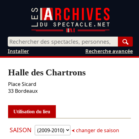
Rech
Installer
Recherche avancée
Halle des Chartrons
Place Sicard
33
Bordeaux
Utilisation du lieu
SAISON
changer de saison