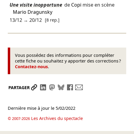
Une visite inopportune
de
Copi
mise en scène
Mario Dragunsky
13/12
→
20/12
[8 rep.]
Vous possédez des informations pour compléter
cette fiche ou souhaitez y apporter des corrections ?
Contactez-nous
.
Partager le lien
Partager sur LinkedIn
Partager sur Mastodon
Partager sur Bluesky
Partager sur Facebook
Envoyer par mail
PARTAGER
Dernière mise à jour le
5/02/2022
Les Archives du spectacle
© 2007-2026