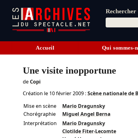
Rechercher d
Accueil
Qui sommes-n
Une visite inopportune
de
Copi
Création le
10 février 2009
:
Scène nationale de 
Mise en scène
Mario Dragunsky
Chorégraphie
Miguel Angel Berna
Interprétation
Mario Dragunsky
Clotilde Fiter-Lecomte