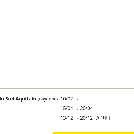
du Sud Aquitain
10/02
→ ...
(Bayonne)
15/04
→
20/04
[8 rep.]
13/12
→
20/12