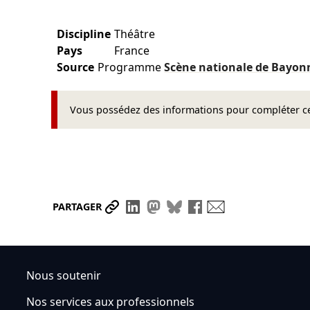
Discipline
Théâtre
Pays
France
Source
Programme
Scène nationale de Bayon
Vous possédez des informations pour compléter cet
Partager le lien
Partager sur LinkedIn
Partager sur Mastodon
Partager sur Bluesky
Partager sur Face
Envoyer par ma
PARTAGER
Nous soutenir
Nos services aux professionnels