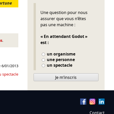
ortune
Ne pas remplir
Une question pour nous
assurer que vous n’êtes
pas une machine :
« En attendant Godot »
us
.
est :
un organisme
une personne
un spectacle
e
6/01/2013
u spectacle
Je m’inscris
Contact