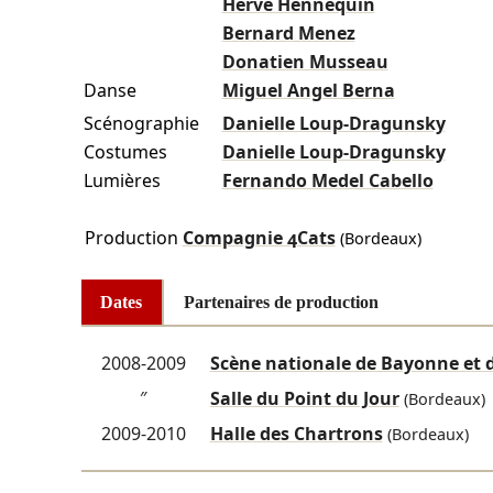
Hervé Hennequin
Bernard Menez
Donatien Musseau
Danse
Miguel Angel Berna
Scénographie
Danielle Loup-Dragunsky
Costumes
Danielle Loup-Dragunsky
Lumières
Fernando Medel Cabello
Production
Compagnie 4Cats
(Bordeaux)
Dates
Partenaires de production
2008-2009
Scène nationale de Bayonne et 
″
Salle du Point du Jour
(Bordeaux)
2009-2010
Halle des Chartrons
(Bordeaux)