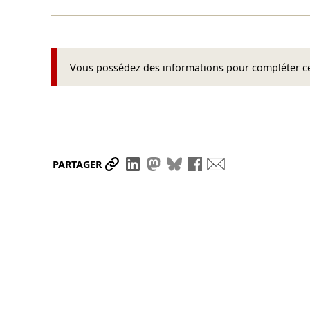
Vous possédez des informations pour compléter cet
Partager le lien
Partager sur LinkedIn
Partager sur Mastodon
Partager sur Bluesky
Partager sur Face
Envoyer par ma
PARTAGER