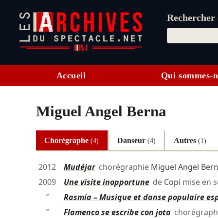
Rechercher d
Accueil
Qui sommes-n
Miguel Angel Berna
Chorégraphe
Danseur
Autres
(4)
(4)
(1)
2012
Mudéjar
chorégraphie
Miguel Angel Ber
2009
Une visite inopportune
de
Copi
mise en 
″
Rasmia – Musique et danse populaire es
″
Flamenco se escribe con jota
chorégraph