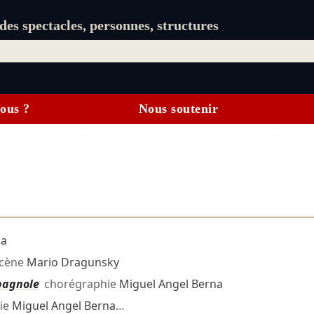
es spectacles, personnes, structures
ous ?
Nous soutenir
na
scène
Mario Dragunsky
pagnole
chorégraphie
Miguel Angel Berna
ie
Miguel Angel Berna
…