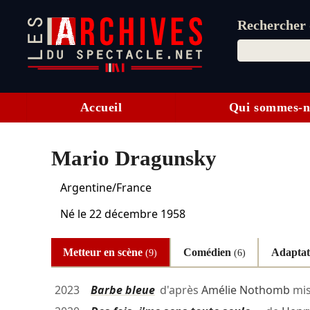
Rechercher d
Accueil
Qui sommes-n
Mario Dragunsky
Argentine/France
Né le
22 décembre 1958
Metteur en scène
Comédien
Adapta
(9)
(6)
2023
Barbe bleue
d'après
Amélie Nothomb
mis