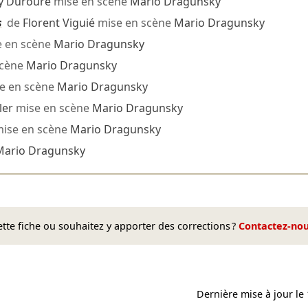
y Duroure
mise en scène
Mario Dragunsky
s
de
Florent Viguié
mise en scène
Mario Dragunsky
 en scène
Mario Dragunsky
scène
Mario Dragunsky
e en scène
Mario Dragunsky
ler
mise en scène
Mario Dragunsky
ise en scène
Mario Dragunsky
Mario Dragunsky
te fiche ou souhaitez y apporter des corrections ?
Contactez-no
Dernière mise à jour le