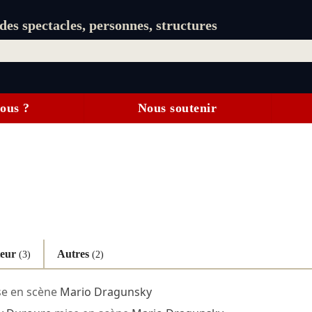
es spectacles, personnes, structures
ous ?
Nous soutenir
teur
Autres
(3)
(2)
e en scène
Mario Dragunsky