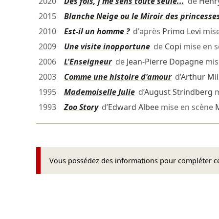
2020
Des fois, j'me sens toute seule...
de
Henr
2015
Blanche Neige ou le Miroir des princesse
2010
Est-il un homme ?
d'après
Primo Levi
mise
2009
Une visite inopportune
de
Copi
mise en 
2006
L'Enseigneur
de
Jean-Pierre Dopagne
mis
2003
Comme une histoire d'amour
d’
Arthur Mil
1995
Mademoiselle Julie
d’
August Strindberg
m
1993
Zoo Story
d’
Edward Albee
mise en scène
Vous possédez des informations pour compléter cet