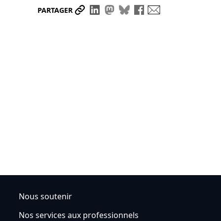
Partager le lien
Partager sur LinkedIn
Partager sur Mastodon
Partager sur Bluesky
Partager sur Face
Envoyer par ma
PARTAGER
Nous soutenir
Nos services aux professionnels