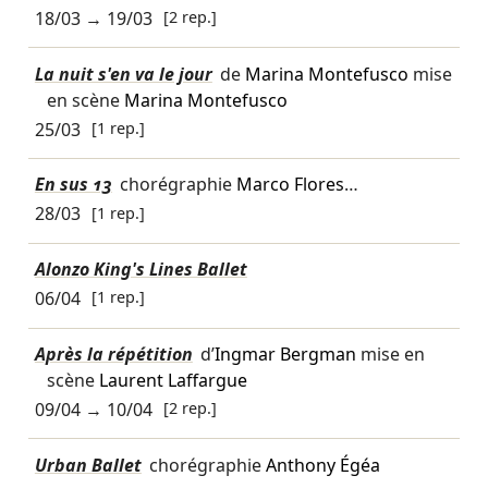
18/03
→
19/03
[2 rep.]
La nuit s'en va le jour
de
Marina Montefusco
mise
en scène
Marina Montefusco
25/03
[1 rep.]
En sus 13
chorégraphie
Marco Flores
…
28/03
[1 rep.]
Alonzo King's Lines Ballet
06/04
[1 rep.]
Après la répétition
d’
Ingmar Bergman
mise en
scène
Laurent Laffargue
09/04
→
10/04
[2 rep.]
Urban Ballet
chorégraphie
Anthony Égéa