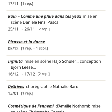
13/11
[1 rep.]
Rain – Comme une pluie dans tes yeux
mise en
scène
Daniele Finzi Pasca
25/11
→
26/11
[2 rep.]
Picasso et la danse
05/12
[1 rep. + 1 scol.]
Infinita
mise en scène
Hajo Schüler
… conception
Björn Leese
…
16/12
→
17/12
[2 rep.]
DeSrives
chorégraphie
Nathalie Bard
13/01
[1 rep.]
Cosmétique de l'ennemi
d’
Amélie Nothomb
mise