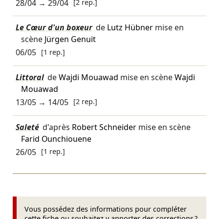
28/04
→
29/04
[2 rep.]
Le Cœur d'un boxeur
de
Lutz Hübner
mise en
scène
Jürgen Genuit
06/05
[1 rep.]
Littoral
de
Wajdi Mouawad
mise en scène
Wajdi
Mouawad
13/05
→
14/05
[2 rep.]
Saleté
d'après
Robert Schneider
mise en scène
Farid Ounchiouene
26/05
[1 rep.]
Vous possédez des informations pour compléter
cette fiche ou souhaitez y apporter des corrections ?