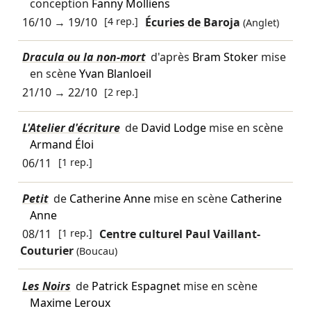
conception
Fanny Molliens
16/10
→
19/10
[4 rep.]
Écuries de Baroja
(Anglet)
Dracula ou la non-mort
d'après
Bram Stoker
mise
en scène
Yvan Blanloeil
21/10
→
22/10
[2 rep.]
L'Atelier d'écriture
de
David Lodge
mise en scène
Armand Éloi
06/11
[1 rep.]
Petit
de
Catherine Anne
mise en scène
Catherine
Anne
08/11
[1 rep.]
Centre culturel Paul Vaillant-
Couturier
(Boucau)
Les Noirs
de
Patrick Espagnet
mise en scène
Maxime Leroux