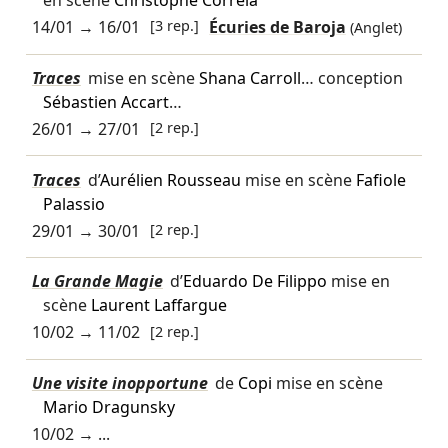
en scène
Christophe Correia
14/01
→
16/01
[3 rep.]
Écuries de Baroja
(Anglet)
Traces
mise en scène
Shana Carroll
… conception
Sébastien Accart
…
26/01
→
27/01
[2 rep.]
Traces
d’
Aurélien Rousseau
mise en scène
Fafiole
Palassio
29/01
→
30/01
[2 rep.]
La Grande Magie
d’
Eduardo De Filippo
mise en
scène
Laurent Laffargue
10/02
→
11/02
[2 rep.]
Une visite inopportune
de
Copi
mise en scène
Mario Dragunsky
10/02
→ ...