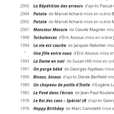
2005
La Répétition des erreurs
d'après
Pascal
2004
Patate
de
Marcel Achard
mise en scène
B
2002
Patate
de
Marcel Achard
mise en scène
M
2001
Monsieur Masure
de
Claude Magnier
mis
1998
Turbulences
d’
Éric Assous
mise en scène
1994
La vie est courbe
de
Jacques Rebotier
mis
″
Une fille entre nous
d’
Éric Assous
mise e
1993
La Dame en noir
de
Susan Hill
mise en sc
1991
On purge bébé
de
Georges Feydeau
mise
1990
Bisous, bisous
d'après
Derek Benfield
mis
1989
Un chapeau de paille d'Italie
d’
Eugène L
1982
Le Pavé dans l'écran
de
Jean-Paul Roulan
1978
Le Roi des cons – Spécial 78
d'après
Georg
1976
Happy Birthday
de
Marc Camoletti
mise 