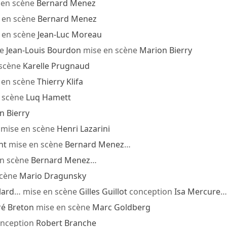
 en scène
Bernard Menez
 en scène
Bernard Menez
 en scène
Jean-Luc Moreau
e
Jean-Louis Bourdon
mise en scène
Marion Bierry
 scène
Karelle Prugnaud
 en scène
Thierry Klifa
 scène
Luq Hamett
n Bierry
mise en scène
Henri Lazarini
ht
mise en scène
Bernard Menez
…
en scène
Bernard Menez
…
scène
Mario Dragunsky
lard
… mise en scène
Gilles Guillot
conception
Isa Mercure
…
é Breton
mise en scène
Marc Goldberg
nception
Robert Branche