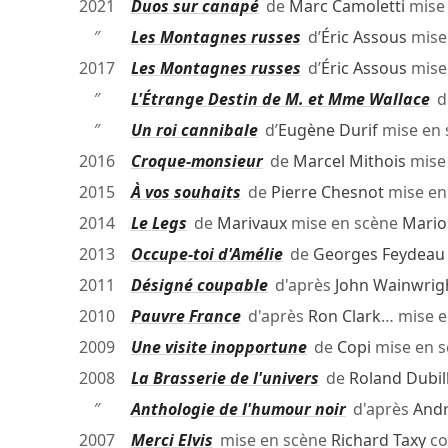
2021
Duos sur canapé
de
Marc Camoletti
mise
″
Les Montagnes russes
d’
Éric Assous
mise
2017
Les Montagnes russes
d’
Éric Assous
mise
″
L'Étrange Destin de M. et Mme Wallace
d
″
Un roi cannibale
d’
Eugène Durif
mise en
2016
Croque-monsieur
de
Marcel Mithois
mise
2015
À vos souhaits
de
Pierre Chesnot
mise en
2014
Le Legs
de
Marivaux
mise en scène
Mario
2013
Occupe-toi d'Amélie
de
Georges Feydeau
2011
Désigné coupable
d'après
John Wainwrig
2010
Pauvre France
d'après
Ron Clark
… mise 
2009
Une visite inopportune
de
Copi
mise en 
2008
La Brasserie de l'univers
de
Roland Dubil
″
Anthologie de l'humour noir
d'après
Andr
2007
Merci Elvis
mise en scène
Richard Taxy
co