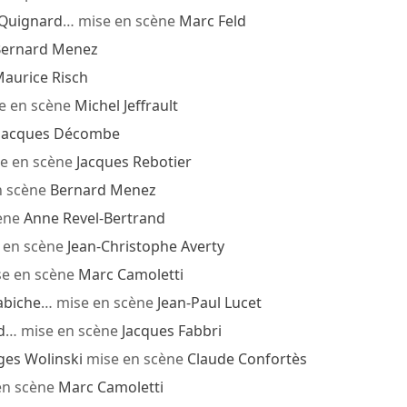
 Quignard
… mise en scène
Marc Feld
ernard Menez
aurice Risch
e en scène
Michel Jeffrault
Jacques Décombe
e en scène
Jacques Rebotier
n scène
Bernard Menez
ène
Anne Revel-Bertrand
 en scène
Jean-Christophe Averty
e en scène
Marc Camoletti
abiche
… mise en scène
Jean-Paul Lucet
d
… mise en scène
Jacques Fabbri
es Wolinski
mise en scène
Claude Confortès
en scène
Marc Camoletti