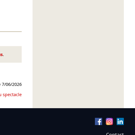
us
.
e
7/06/2026
u spectacle
Contact