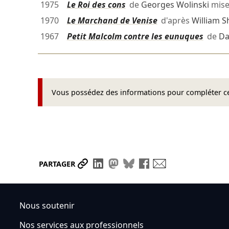
1975
Le Roi des cons
de
Georges Wolinski
mise
1970
Le Marchand de Venise
d'après
William 
1967
Petit Malcolm contre les eunuques
de
Da
Vous possédez des informations pour compléter cet
Partager le lien
Partager sur LinkedIn
Partager sur Mastodon
Partager sur Bluesky
Partager sur Face
Envoyer par ma
PARTAGER
Nous soutenir
Nos services aux professionnels