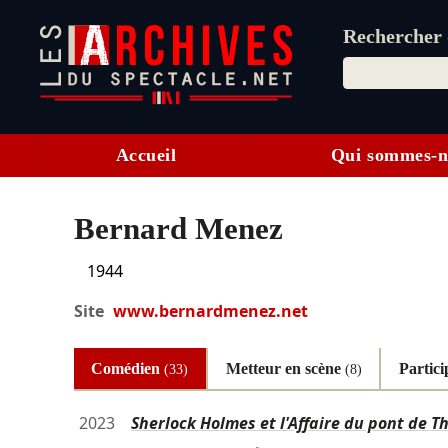
Rechercher d
Accueil
Qui sommes-n
Bernard Menez
1944
Site
www.bernardmenez.net
Comédien
Metteur en scène
Partic
(33)
(8)
2023
Sherlock Holmes et l'Affaire du pont de T