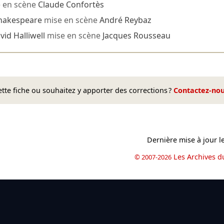
 en scène
Claude Confortès
Shakespeare
mise en scène
André Reybaz
vid Halliwell
mise en scène
Jacques Rousseau
te fiche ou souhaitez y apporter des corrections ?
Contactez-no
Dernière mise à jour l
Les Archives d
© 2007-2026
book
il