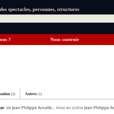
es spectacles, personnes, structures
ous ?
Nous soutenir
ipation
Autres
(2)
(1)
hor
de
Jean-Philippe Ancelle
… mise en scène
Jean-Philippe A