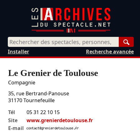
Rech
Installer
Recherche avancée
Le Grenier de Toulouse
Compagnie
35, rue Bertrand-Panouse
31170
Tournefeuille
Tél
05 31 22 10 15
Site
www.grenierdetoulouse.fr
E-mail