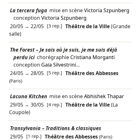
La tercera fuga
mise en scène
Victoria Szpunberg
conception
Victoria Szpunberg
20/05
→
22/05
[3 rep.]
Théâtre de la Ville
(Grande
salle)
The Forest – Je sais où je suis, je me suis déjà
perdu ici
chorégraphie
Cristiana Morganti
conception
Gaia Silvestrini
…
24/05
→
28/05
[5 rep.]
Théâtre des Abbesses
(Paris)
Lacuna Kitchen
mise en scène
Abhishek Thapar
29/05
→
30/05
[4 rep.]
Théâtre de la Ville
(La
Coupole)
Transylvania – Traditions & classiques
29/05
[1 rep.]
Théâtre des Abbesses
(Paris)