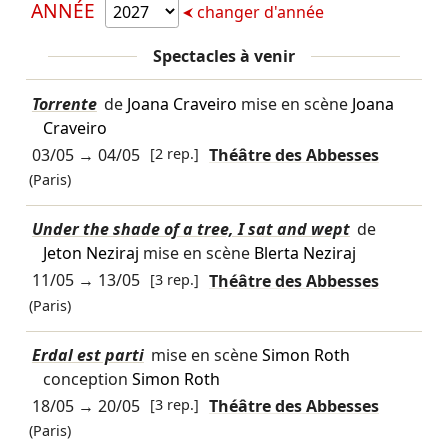
ANNÉE
changer d'année
Spectacles à venir
Torrente
de
Joana Craveiro
mise en scène
Joana
Craveiro
03/05
→
04/05
[2 rep.]
Théâtre des Abbesses
(Paris)
Under the shade of a tree, I sat and wept
de
Jeton Neziraj
mise en scène
Blerta Neziraj
11/05
→
13/05
[3 rep.]
Théâtre des Abbesses
(Paris)
Erdal est parti
mise en scène
Simon Roth
conception
Simon Roth
18/05
→
20/05
[3 rep.]
Théâtre des Abbesses
(Paris)