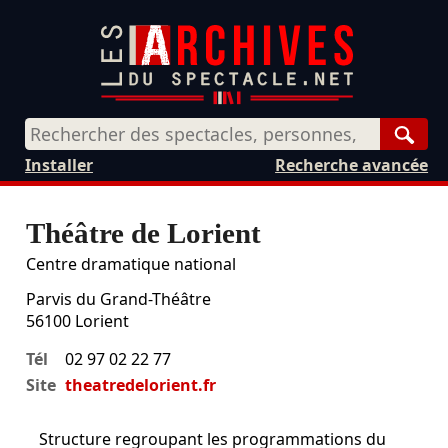
Rech
Installer
Recherche avancée
Théâtre de Lorient
Centre dramatique national
Parvis du Grand-Théâtre
56100
Lorient
Tél
02 97 02 22 77
Site
theatredelorient.fr
Structure regroupant les programmations du