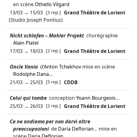
en scène
Othello Vilgard
13/03
→
15/03
[3 rep.]
Grand Théâtre de Lorient
(Studio Joseph Pontius)
Nicht schlafen – Mahler Projekt
chorégraphie
Alain Platel
17/03
→
18/03
[2 rep.]
Grand Théâtre de Lorient
Oncle Vania
d’
Anton Tchekhov
mise en scène
Rodolphe Dana
…
21/03
→
25/03
[5 rep.]
CDDB
Celui qui tombe
conception
Yoann Bourgeois
…
25/03
→
26/03
[2 rep.]
Grand Théâtre de Lorient
Ce ne andiamo per non darvi altre
preoccupazioni
de
Daria Deflorian
… mise en
scène
Daria Deflorian
…