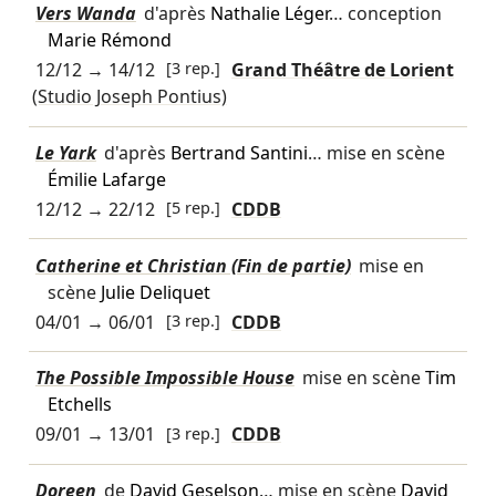
Vers Wanda
d'après
Nathalie Léger
… conception
Marie Rémond
12/12
→
14/12
[3 rep.]
Grand Théâtre de Lorient
(Studio Joseph Pontius)
Le Yark
d'après
Bertrand Santini
… mise en scène
Émilie Lafarge
12/12
→
22/12
[5 rep.]
CDDB
Catherine et Christian (Fin de partie)
mise en
scène
Julie Deliquet
04/01
→
06/01
[3 rep.]
CDDB
The Possible Impossible House
mise en scène
Tim
Etchells
09/01
→
13/01
[3 rep.]
CDDB
Doreen
de
David Geselson
… mise en scène
David