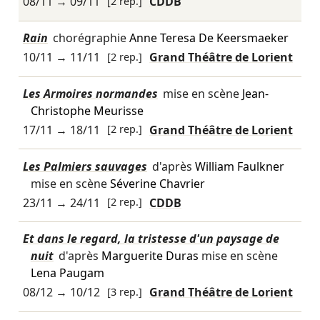
08/11
→
09/11
[2 rep.]
CDDB
Rain
chorégraphie
Anne Teresa De Keersmaeker
10/11
→
11/11
[2 rep.]
Grand Théâtre de Lorient
Les Armoires normandes
mise en scène
Jean-
Christophe Meurisse
17/11
→
18/11
[2 rep.]
Grand Théâtre de Lorient
Les Palmiers sauvages
d'après
William Faulkner
mise en scène
Séverine Chavrier
23/11
→
24/11
[2 rep.]
CDDB
Et dans le regard, la tristesse d'un paysage de
nuit
d'après
Marguerite Duras
mise en scène
Lena Paugam
08/12
→
10/12
[3 rep.]
Grand Théâtre de Lorient