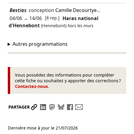
Bestias
conception
Camille Decourtye
…
04/06
→
14/06
[8 rep.]
Haras national
d'Hennebont
(Hennebont)
hors les murs
Autres programmations
Vous possédez des informations pour compléter
cette fiche ou souhaitez y apporter des corrections ?
Contactez-nous
.
Partager le lien
Partager sur LinkedIn
Partager sur Mastodon
Partager sur Bluesky
Partager sur Facebook
Envoyer par mail
PARTAGER
Dernière mise à jour le
21/07/2026