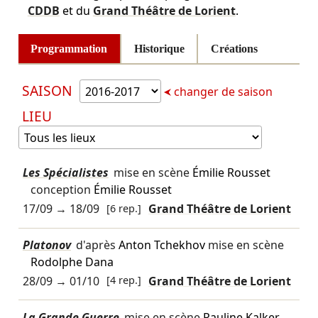
CDDB
et du
Grand Théâtre de Lorient
.
Programmation
Historique
Créations
SAISON
changer de saison
LIEU
Les Spécialistes
mise en scène
Émilie Rousset
conception
Émilie Rousset
17/09
→
18/09
[6 rep.]
Grand Théâtre de Lorient
Platonov
d'après
Anton Tchekhov
mise en scène
Rodolphe Dana
28/09
→
01/10
[4 rep.]
Grand Théâtre de Lorient
La Grande Guerre
mise en scène
Pauline Kalker