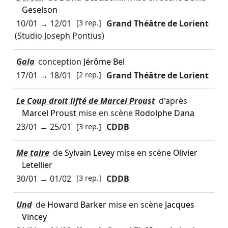
Geselson
10/01
→
12/01
[3 rep.]
Grand Théâtre de Lorient
(Studio Joseph Pontius)
Gala
conception
Jérôme Bel
17/01
→
18/01
[2 rep.]
Grand Théâtre de Lorient
Le Coup droit lifté de Marcel Proust
d'après
Marcel Proust
mise en scène
Rodolphe Dana
23/01
→
25/01
[3 rep.]
CDDB
Me taire
de
Sylvain Levey
mise en scène
Olivier
Letellier
30/01
→
01/02
[3 rep.]
CDDB
Und
de
Howard Barker
mise en scène
Jacques
Vincey