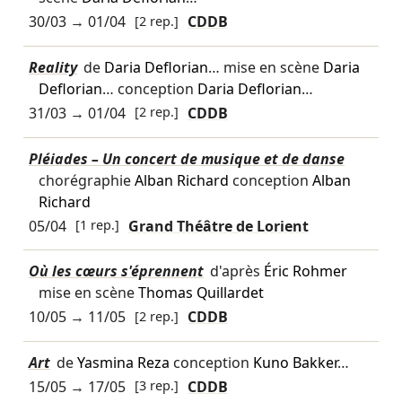
30/03
→
01/04
[2 rep.]
CDDB
Reality
de
Daria Deflorian
… mise en scène
Daria
Deflorian
… conception
Daria Deflorian
…
31/03
→
01/04
[2 rep.]
CDDB
Pléiades – Un concert de musique et de danse
chorégraphie
Alban Richard
conception
Alban
Richard
05/04
[1 rep.]
Grand Théâtre de Lorient
Où les cœurs s'éprennent
d'après
Éric Rohmer
mise en scène
Thomas Quillardet
10/05
→
11/05
[2 rep.]
CDDB
Art
de
Yasmina Reza
conception
Kuno Bakker
…
15/05
→
17/05
[3 rep.]
CDDB