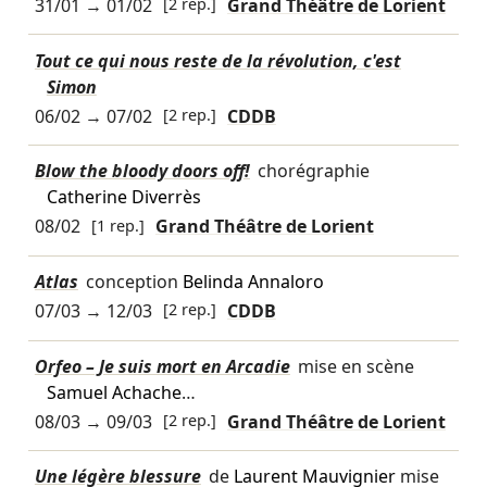
31/01
→
01/02
[2 rep.]
Grand Théâtre de Lorient
Tout ce qui nous reste de la révolution, c'est
Simon
06/02
→
07/02
[2 rep.]
CDDB
Blow the bloody doors off!
chorégraphie
Catherine Diverrès
08/02
[1 rep.]
Grand Théâtre de Lorient
Atlas
conception
Belinda Annaloro
07/03
→
12/03
[2 rep.]
CDDB
Orfeo – Je suis mort en Arcadie
mise en scène
Samuel Achache
…
08/03
→
09/03
[2 rep.]
Grand Théâtre de Lorient
Une légère blessure
de
Laurent Mauvignier
mise