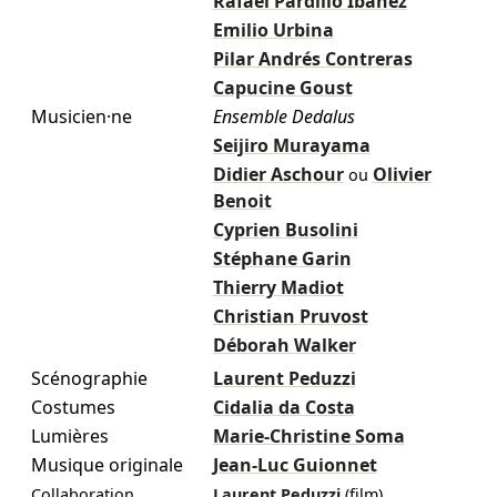
Rafaël Pardillo Ibanez
Emilio Urbina
Pilar Andrés Contreras
Capucine Goust
Musicien·ne
Ensemble Dedalus
Seijiro Murayama
Didier Aschour
Olivier
ou
Benoit
Cyprien Busolini
Stéphane Garin
Thierry Madiot
Christian Pruvost
Déborah Walker
Scénographie
Laurent Peduzzi
Costumes
Cidalia da Costa
Lumières
Marie-Christine Soma
Musique originale
Jean-Luc Guionnet
Collaboration
Laurent Peduzzi
(film)