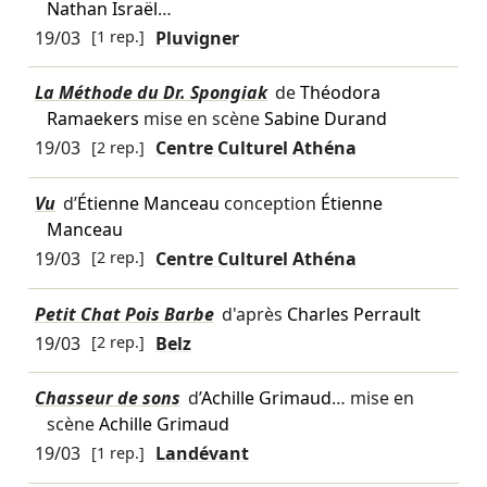
Nathan Israël
…
19/03
[1 rep.]
Pluvigner
La Méthode du Dr. Spongiak
de
Théodora
Ramaekers
mise en scène
Sabine Durand
19/03
[2 rep.]
Centre Culturel Athéna
Vu
d’
Étienne Manceau
conception
Étienne
Manceau
19/03
[2 rep.]
Centre Culturel Athéna
Petit Chat Pois Barbe
d'après
Charles Perrault
19/03
[2 rep.]
Belz
Chasseur de sons
d’
Achille Grimaud
… mise en
scène
Achille Grimaud
19/03
[1 rep.]
Landévant