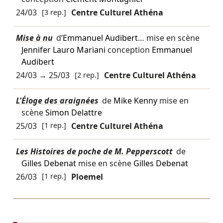
24/03
[3 rep.]
Centre Culturel Athéna
Mise à nu
d’
Emmanuel Audibert
… mise en scène
Jennifer Lauro Mariani
conception
Emmanuel
Audibert
24/03
→
25/03
[2 rep.]
Centre Culturel Athéna
L'Éloge des araignées
de
Mike Kenny
mise en
scène
Simon Delattre
25/03
[1 rep.]
Centre Culturel Athéna
Les Histoires de poche de M. Pepperscott
de
Gilles Debenat
mise en scène
Gilles Debenat
26/03
[1 rep.]
Ploemel