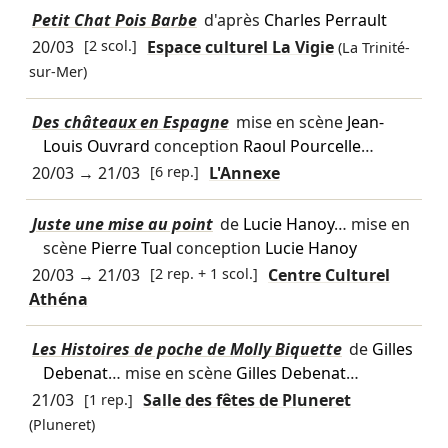
Petit Chat Pois Barbe
d'après
Charles Perrault
20/03
[2 scol.]
Espace culturel La Vigie
(La Trinité-
sur-Mer)
Des châteaux en Espagne
mise en scène
Jean-
Louis Ouvrard
conception
Raoul Pourcelle
…
20/03
→
21/03
[6 rep.]
L'Annexe
Juste une mise au point
de
Lucie Hanoy
… mise en
scène
Pierre Tual
conception
Lucie Hanoy
20/03
→
21/03
[2 rep. + 1 scol.]
Centre Culturel
Athéna
Les Histoires de poche de Molly Biquette
de
Gilles
Debenat
… mise en scène
Gilles Debenat
…
21/03
[1 rep.]
Salle des fêtes de Pluneret
(Pluneret)