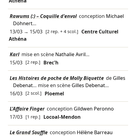
Athéna
Rawums (:) – Coquille d'envol
conception
Michael
Döhnert
…
13/03
→
15/03
[2 rep. + 4 scol.]
Centre Culturel
Athéna
Karl
mise en scène
Nathalie Avril
…
15/03
[2 rep.]
Brec'h
Les Histoires de poche de Molly Biquette
de
Gilles
Debenat
… mise en scène
Gilles Debenat
…
16/03
[2 scol.]
Ploemel
L'Affaire Finger
conception
Gildwen Peronno
17/03
[1 rep.]
Locoal-Mendon
Le Grand Souffle
conception
Hélène Barreau