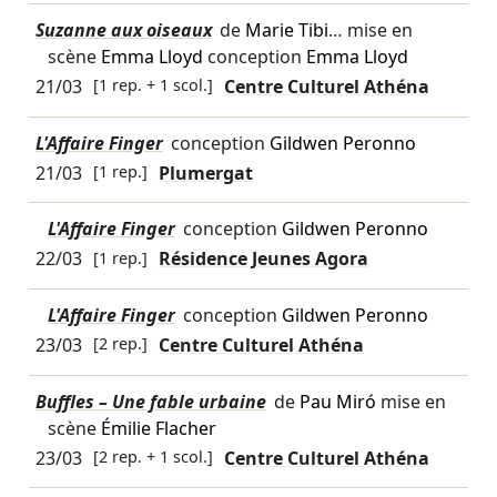
Suzanne aux oiseaux
de
Marie Tibi
… mise en
scène
Emma Lloyd
conception
Emma Lloyd
21/03
[1 rep. + 1 scol.]
Centre Culturel Athéna
L'Affaire Finger
conception
Gildwen Peronno
21/03
[1 rep.]
Plumergat
L'Affaire Finger
conception
Gildwen Peronno
22/03
[1 rep.]
Résidence Jeunes Agora
L'Affaire Finger
conception
Gildwen Peronno
23/03
[2 rep.]
Centre Culturel Athéna
Buffles – Une fable urbaine
de
Pau Miró
mise en
scène
Émilie Flacher
23/03
[2 rep. + 1 scol.]
Centre Culturel Athéna