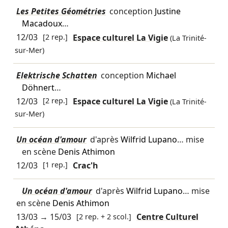
Les Petites Géométries
conception
Justine
Macadoux
…
12/03
[2 rep.]
Espace culturel La Vigie
(La Trinité-
sur-Mer)
Elektrische Schatten
conception
Michael
Döhnert
…
12/03
[2 rep.]
Espace culturel La Vigie
(La Trinité-
sur-Mer)
Un océan d'amour
d'après
Wilfrid Lupano
… mise
en scène
Denis Athimon
12/03
[1 rep.]
Crac'h
Un océan d'amour
d'après
Wilfrid Lupano
… mise
en scène
Denis Athimon
13/03
→
15/03
[2 rep. + 2 scol.]
Centre Culturel