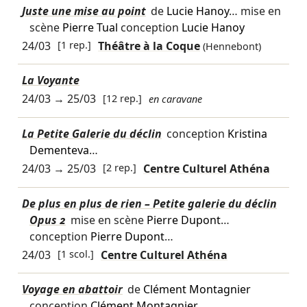
Juste une mise au point
de
Lucie Hanoy
… mise en
scène
Pierre Tual
conception
Lucie Hanoy
24/03
[1 rep.]
Théâtre à la Coque
(Hennebont)
La Voyante
24/03
→
25/03
[12 rep.]
en caravane
La Petite Galerie du déclin
conception
Kristina
Dementeva
…
24/03
→
25/03
[2 rep.]
Centre Culturel Athéna
De plus en plus de rien – Petite galerie du déclin
Opus 2
mise en scène
Pierre Dupont
…
conception
Pierre Dupont
…
24/03
[1 scol.]
Centre Culturel Athéna
Voyage en abattoir
de
Clément Montagnier
conception
Clément Montagnier