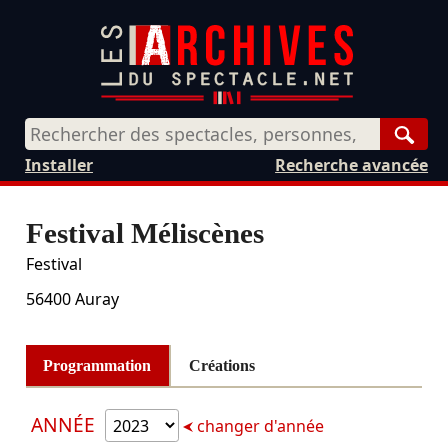
Rech
Installer
Recherche avancée
Festival Méliscènes
Festival
56400
Auray
Programmation
Créations
ANNÉE
changer d'année