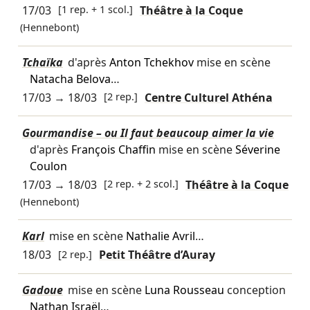
17/03
[1 rep. + 1 scol.]
Théâtre à la Coque
(Hennebont)
Tchaïka
d'après
Anton Tchekhov
mise en scène
Natacha Belova
…
17/03
→
18/03
[2 rep.]
Centre Culturel Athéna
Gourmandise – ou Il faut beaucoup aimer la vie
d'après
François Chaffin
mise en scène
Séverine
Coulon
17/03
→
18/03
[2 rep. + 2 scol.]
Théâtre à la Coque
(Hennebont)
Karl
mise en scène
Nathalie Avril
…
18/03
[2 rep.]
Petit Théâtre d’Auray
Gadoue
mise en scène
Luna Rousseau
conception
Nathan Israël
…