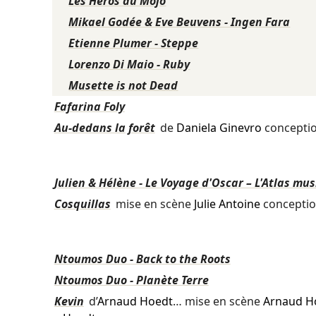
Les Héros du Mojo
Mikael Godée & Eve Beuvens - Ingen Fara
Etienne Plumer - Steppe
Lorenzo Di Maio - Ruby
Musette is not Dead
Fafarina Foly
Au-dedans la forêt
de
Daniela Ginevro
concepti
Julien & Hélène - Le Voyage d'Oscar – L'Atlas mu
Cosquillas
mise en scène
Julie Antoine
concepti
Ntoumos Duo - Back to the Roots
Ntoumos Duo - Planète Terre
Kevin
d’
Arnaud Hoedt
… mise en scène
Arnaud H