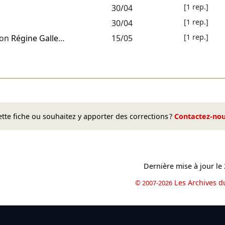
[1 rep.]
30/04
[1 rep.]
30/04
[1 rep.]
ion
Régine Galle
…
15/05
te fiche ou souhaitez y apporter des corrections ?
Contactez-no
Dernière mise à jour le
Les Archives d
© 2007-2026
book
il