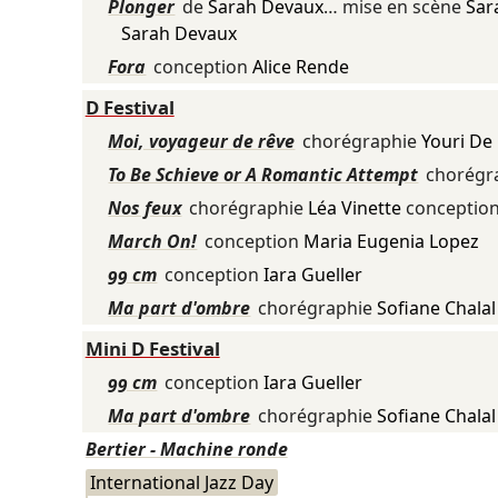
Plonger
de
Sarah Devaux
… mise en scène
Sar
Sarah Devaux
Fora
conception
Alice Rende
D Festival
Moi, voyageur de rêve
chorégraphie
Youri D
To Be Schieve or A Romantic Attempt
chorégr
Nos feux
chorégraphie
Léa Vinette
conceptio
March On!
conception
Maria Eugenia Lopez
99 cm
conception
Iara Gueller
Ma part d'ombre
chorégraphie
Sofiane Chalal
Mini D Festival
99 cm
conception
Iara Gueller
Ma part d'ombre
chorégraphie
Sofiane Chalal
Bertier - Machine ronde
International Jazz Day