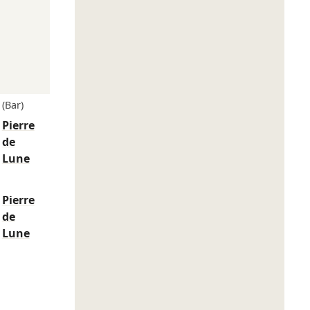
(Bar)
Pierre
de
Lune
Pierre
de
Lune