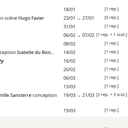
[1 rep.]
18/01
[5 rep.]
en scène
Hugo Favier
23/01
→
27/01
[1 rep.]
31/01
[1 rep. + 1 scol.]
06/02
→
07/02
[1 rep.]
08/02
[1 rep.]
ception
Isabelle du Bois
…
14/02
[1 rep.]
ty
16/02
[1 rep.]
20/02
[1 rep.]
06/03
[1 rep.]
13/03
[2 rep. + 3 scol.]
mille Sansterre
conception
19/03
→
21/03
[1 rep.]
19/03