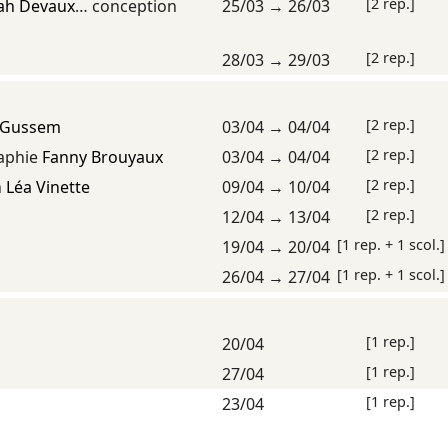
[2 rep.]
ah Devaux
… conception
25/03
→
26/03
[2 rep.]
28/03
→
29/03
[2 rep.]
e Gussem
03/04
→
04/04
[2 rep.]
aphie
Fanny Brouyaux
03/04
→
04/04
[2 rep.]
n
Léa Vinette
09/04
→
10/04
[2 rep.]
12/04
→
13/04
[1 rep. + 1 scol.]
19/04
→
20/04
[1 rep. + 1 scol.]
26/04
→
27/04
[1 rep.]
20/04
[1 rep.]
27/04
[1 rep.]
23/04