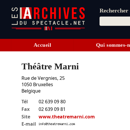
Rechercher d
Accueil
Qui sommes-n
Théâtre Marni
Rue de Vergnies, 25
1050
Bruxelles
Belgique
Tél
02 639 09 80
Fax
02 639 09 81
Site
www.theatremarni.com
E-mail