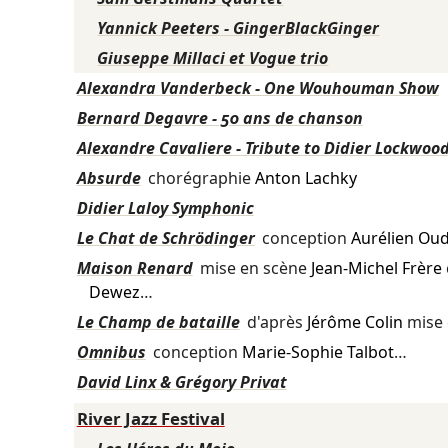
Yannick Peeters - GingerBlackGinger
Giuseppe Millaci et Vogue trio
Alexandra Vanderbeck - One Wouhouman Show
Bernard Degavre - 50 ans de chanson
Alexandre Cavaliere - Tribute to Didier Lockwoo
Absurde
chorégraphie
Anton Lachky
Didier Laloy Symphonic
Le Chat de Schrödinger
conception
Aurélien Ou
Maison Renard
mise en scène
Jean-Michel Frère
Dewez
…
Le Champ de bataille
d'après
Jérôme Colin
mise 
Omnibus
conception
Marie-Sophie Talbot
…
David Linx & Grégory Privat
River Jazz Festival