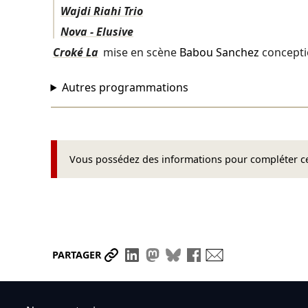
Wajdi Riahi Trio
Nova - Elusive
Croké La
mise en scène
Babou Sanchez
concept
Autres programmations
Vous possédez des informations pour compléter cet
Partager le lien
Partager sur LinkedIn
Partager sur Mastodon
Partager sur Bluesky
Partager sur Face
Envoyer par ma
PARTAGER