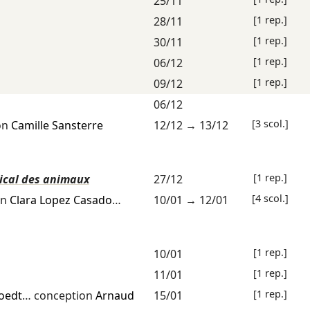
25/11
[1 rep.]
28/11
[1 rep.]
30/11
[1 rep.]
06/12
[1 rep.]
09/12
06/12
[3 scol.]
on
Camille Sansterre
12/12
→
13/12
[1 rep.]
sical des animaux
27/12
[4 scol.]
on
Clara Lopez Casado
…
10/01
→
12/01
[1 rep.]
10/01
[1 rep.]
11/01
[1 rep.]
oedt
… conception
Arnaud
15/01