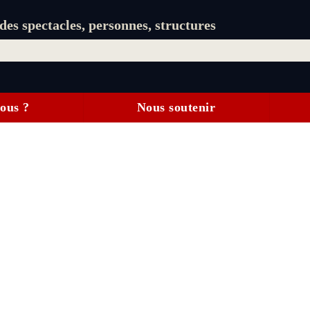
es spectacles, personnes, structures
ous ?
Nous soutenir