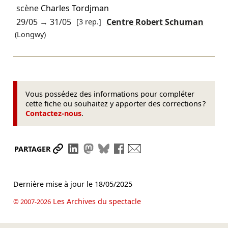
scène
Charles Tordjman
29/05
→
31/05
[3 rep.]
Centre Robert Schuman
(Longwy)
Vous possédez des informations pour compléter
cette fiche ou souhaitez y apporter des corrections ?
Contactez-nous
.
Partager le lien
Partager sur LinkedIn
Partager sur Mastodon
Partager sur Bluesky
Partager sur Facebook
Envoyer par mail
PARTAGER
Dernière mise à jour le
18/05/2025
Les Archives du spectacle
© 2007-2026