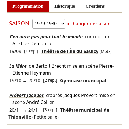
Programmation
Historique
Créations
SAISON
changer de saison
Y'en aura pas pour tout le monde
conception
Aristide Demonico
19/09
[1 rep.]
Théâtre de l'Île du Saulcy
(Metz)
La Mère
de
Bertolt Brecht
mise en scène
Pierre-
Étienne Heymann
19/10
→
20/10
[2 rep.]
Gymnase municipal
Prévert Jacques
d'après
Jacques Prévert
mise en
scène
André Cellier
20/11
→
24/11
[8 rep.]
Théâtre municipal de
Thionville
(Petite salle)