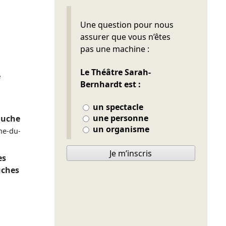
Ne pas remplir
Une question pour nous
assurer que vous n’êtes
pas une machine :
Le Théâtre Sarah-
e
Bernhardt est :
un spectacle
une personne
auche
un organisme
nne-du-
Je m’inscris
es
uches