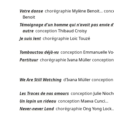
Votre danse
chorégraphie
Mylène Benoit
… conc
Benoit
Témoignage d'un homme qui n'avait pas envie d'
autre
conception
Thibaud Croisy
Je suis lent
chorégraphie
Loïc Touzé
Tombouctou déjà-vu
conception
Emmanuelle Vo
Partituur
chorégraphie
Ivana Müller
conceptio
We Are Still Watching
d’
Ivana Müller
conceptio
Les Traces de nos amours
conception
Julie Nioch
Un lapin un rideau
conception
Maeva Cunci
…
Never-never Land
chorégraphie
Ong Yong Lock