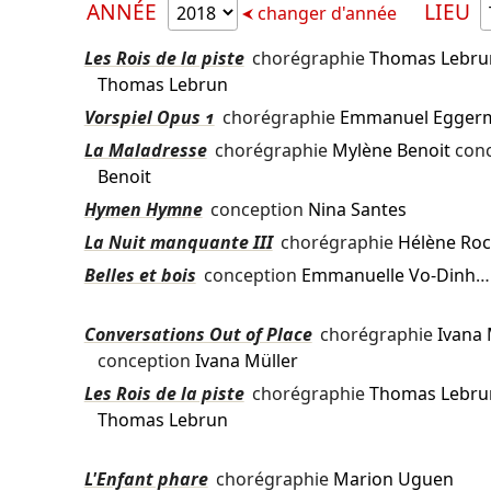
ANNÉE
LIEU
changer d'année
Les Rois de la piste
chorégraphie
Thomas Lebru
Thomas Lebrun
Vorspiel Opus 1
chorégraphie
Emmanuel Egger
La Maladresse
chorégraphie
Mylène Benoit
conc
Benoit
Hymen Hymne
conception
Nina Santes
La Nuit manquante III
chorégraphie
Hélène Ro
Belles et bois
conception
Emmanuelle Vo-Dinh
…
Conversations Out of Place
chorégraphie
Ivana 
conception
Ivana Müller
Les Rois de la piste
chorégraphie
Thomas Lebru
Thomas Lebrun
L'Enfant phare
chorégraphie
Marion Uguen