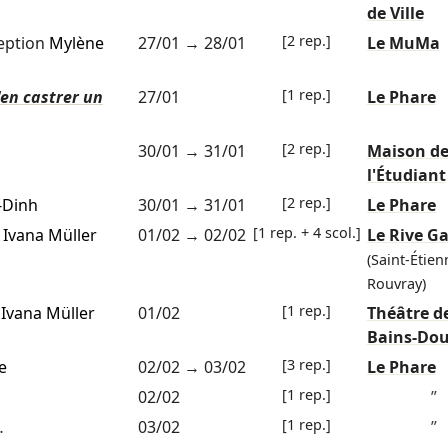
de Ville
[2 rep.]
eption
Mylène
27/01
→
28/01
Le MuMa
[1 rep.]
en castrer un
27/01
Le Phare
[2 rep.]
30/01
→
31/01
Maison d
l'Étudiant
[2 rep.]
-Dinh
30/01
→
31/01
Le Phare
[1 rep. + 4 scol.]
n
Ivana Müller
01/02
→
02/02
Le Rive G
(Saint-Étie
Rouvray)
[1 rep.]
n
Ivana Müller
01/02
Théâtre d
Bains-Do
[3 rep.]
e
02/02
→
03/02
Le Phare
[1 rep.]
02/02
”
[1 rep.]
…
03/02
”