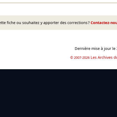
te fiche ou souhaitez y apporter des corrections ?
Contactez-no
Dernière mise à jour le
Les Archives d
© 2007-2026
book
il