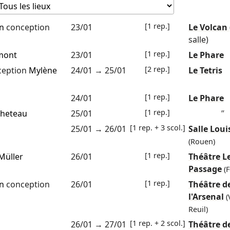
[1 rep.]
n
conception
23/01
Le Volcan
salle)
[1 rep.]
mont
23/01
Le Phare
[2 rep.]
eption
Mylène
24/01
→
25/01
Le Tetris
[1 rep.]
24/01
Le Phare
[1 rep.]
cheteau
25/01
”
[1 rep. + 3 scol.]
25/01
→
26/01
Salle Loui
(Rouen)
[1 rep.]
Müller
26/01
Théâtre L
Passage
(
[1 rep.]
n
conception
26/01
Théâtre d
l'Arsenal
(
Reuil)
[1 rep. + 2 scol.]
26/01
→
27/01
Théâtre de