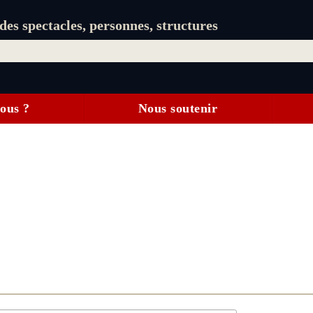
es spectacles, personnes, structures
ous ?
Nous soutenir