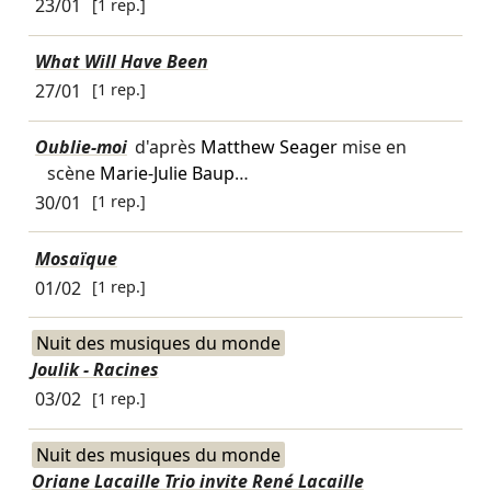
23/01
[1 rep.]
What Will Have Been
27/01
[1 rep.]
Oublie-moi
d'après
Matthew Seager
mise en
scène
Marie-Julie Baup
…
30/01
[1 rep.]
Mosaïque
01/02
[1 rep.]
Nuit des musiques du monde
Joulik - Racines
03/02
[1 rep.]
Nuit des musiques du monde
Oriane Lacaille Trio invite René Lacaille