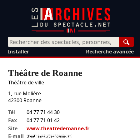
Rech
Installer
Recherche avancée
Théâtre de Roanne
Théâtre de ville
1, rue Molière
42300
Roanne
Tél
04 77 71 44 30
Fax
04 77 71 01 42
Site
www.theatrederoanne.fr
E-mail