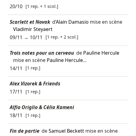
20/10
[1 rep. + 1 scol.]
Scarlett et Novak
d’
Alain Damasio
mise en scène
Vladimir Steyaert
09/11
→
10/11
[1 rep. + 2 scol.]
Trois notes pour un cerveau
de
Pauline Hercule
mise en scène
Pauline Hercule
…
14/11
[1 rep.]
Alex Vizorek & Friends
17/11
[1 rep.]
Alfio Origlio & Célia Kameni
18/11
[1 rep.]
Fin de partie
de
Samuel Beckett
mise en scène