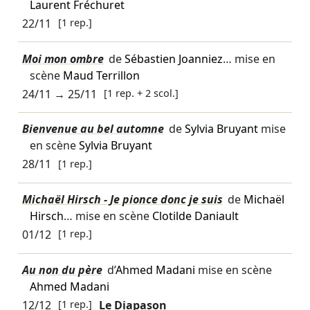
Laurent Fréchuret
22/11
[1 rep.]
Moi mon ombre
de
Sébastien Joanniez
… mise en
scène
Maud Terrillon
24/11
→
25/11
[1 rep. + 2 scol.]
Bienvenue au bel automne
de
Sylvia Bruyant
mise
en scène
Sylvia Bruyant
28/11
[1 rep.]
Michaël Hirsch - Je pionce donc je suis
de
Michaël
Hirsch
… mise en scène
Clotilde Daniault
01/12
[1 rep.]
Au non du père
d’
Ahmed Madani
mise en scène
Ahmed Madani
12/12
[1 rep.]
Le Diapason