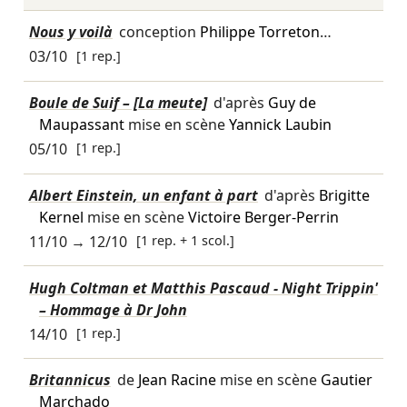
Nous y voilà
conception
Philippe Torreton
…
03/10
[1 rep.]
Boule de Suif – [La meute]
d'après
Guy de
Maupassant
mise en scène
Yannick Laubin
05/10
[1 rep.]
Albert Einstein, un enfant à part
d'après
Brigitte
Kernel
mise en scène
Victoire Berger-Perrin
11/10
→
12/10
[1 rep. + 1 scol.]
Hugh Coltman et Matthis Pascaud - Night Trippin'
– Hommage à Dr John
14/10
[1 rep.]
Britannicus
de
Jean Racine
mise en scène
Gautier
Marchado