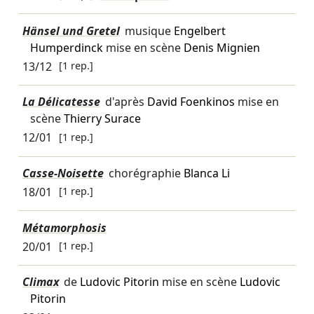
Hänsel und Gretel
musique
Engelbert
Humperdinck
mise en scène
Denis Mignien
13/12
[1 rep.]
La Délicatesse
d'après
David Foenkinos
mise en
scène
Thierry Surace
12/01
[1 rep.]
Casse-Noisette
chorégraphie
Blanca Li
18/01
[1 rep.]
Métamorphosis
20/01
[1 rep.]
Climax
de
Ludovic Pitorin
mise en scène
Ludovic
Pitorin