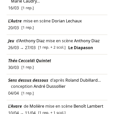
Marie Caudry
…
16/03
[1 rep.]
L'Autre
mise en scène
Dorian Lechaux
20/03
[1 rep.]
Jeu
d’
Anthony Diaz
mise en scène
Anthony Diaz
26/03
→
27/03
[1 rep. + 2 scol.]
Le Diapason
Théo Ceccaldi Quintet
30/03
[1 rep.]
Sens dessus dessous
d'après
Roland Dubillard
…
conception
André Dussollier
04/04
[1 rep.]
L'Avare
de
Molière
mise en scène
Benoît Lambert
10/04
→
11/04
[1 rep. + 1 scol.]