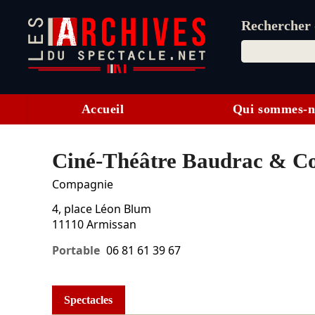
Rechercher d
Accueil
Qui sommes-n
Ciné-Théâtre Baudrac & C
Compagnie
4, place Léon Blum
11110
Armissan
Portable
06 81 61 39 67
Spectacles