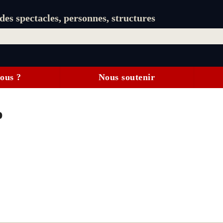
es spectacles, personnes, structures
ous ?
Nous soutenir
o