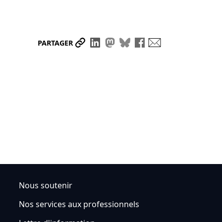
Partager le lien
Partager sur LinkedIn
Partager sur Mastodon
Partager sur Bluesky
Partager sur Face
Envoyer par ma
PARTAGER
Nous soutenir
Nos services aux professionnels