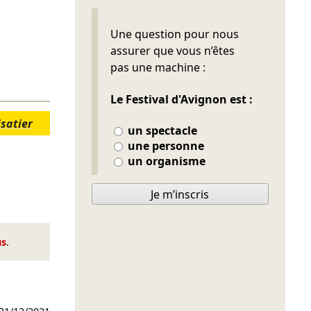
Ne pas remplir
Une question pour nous
assurer que vous n’êtes
pas une machine :
Le Festival d'Avignon est :
isatier
un spectacle
une personne
un organisme
Je m’inscris
us
.