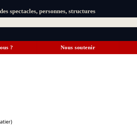
es spectacles, personnes, structures
ous ?
Nous soutenir
atier)