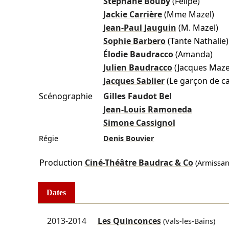
Stéphane Bouby
(Felipe)
Jackie Carrière
(Mme Mazel)
Jean-Paul Jauguin
(M. Mazel)
Sophie Barbero
(Tante Nathalie)
Élodie Baudracco
(Amanda)
Julien Baudracco
(Jacques Maze
Jacques Sablier
(Le garçon de ca
Scénographie
Gilles Faudot Bel
Jean-Louis Ramoneda
Simone Cassignol
Régie
Denis Bouvier
Production
Ciné-Théâtre Baudrac & Co
(Armissan
Dates
2013-2014
Les Quinconces
(Vals-les-Bains)