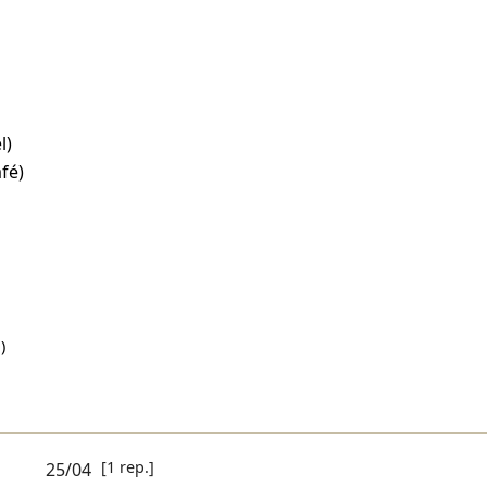
l)
fé)
)
[1 rep.]
25/04