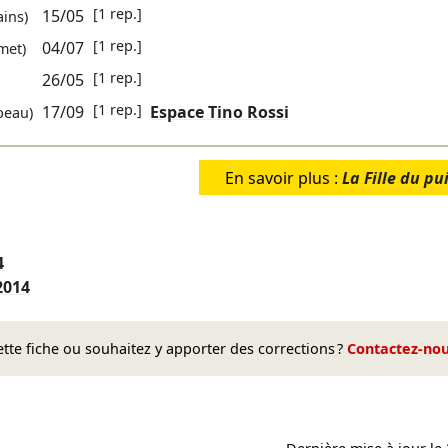
[1 rep.]
15/05
ins)
[1 rep.]
04/07
met)
[1 rep.]
26/05
[1 rep.]
17/09
Espace Tino Rossi
beau)
En savoir plus :
La Fille du pu
4
2014
te fiche ou souhaitez y apporter des corrections ?
Contactez-no