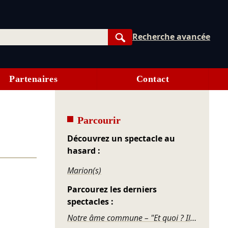
Recherche avancée
Rechercher
Partenaires
Contact
Parcourir
Découvrez un spectacle au
hasard :
Marion(s)
Parcourez les derniers
spectacles :
Notre âme commune – "Et quoi ? Il faut bien vivre !"