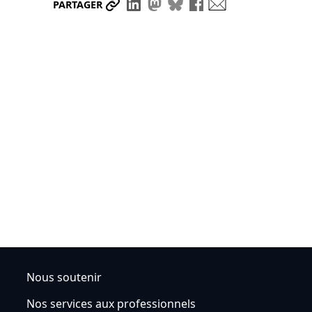
Partager le lien
Partager sur LinkedIn
Partager sur Mastodon
Partager sur Bluesky
Partager sur Face
Envoyer par ma
PARTAGER
Nous soutenir
Nos services aux professionnels