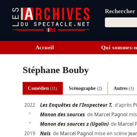
Rechercher d
Accueil
Qui sommes-n
Stéphane Bouby
Comédien
Scénographe
Autres
(11)
(2)
(1)
2022
Les Enquêtes de l'Inspecteur T.
d'après
P
″
Manon des sources
de
Marcel Pagnol
mis
″
Manon des sources 2 (Ugolin)
de
Marcel 
2019
Naïs
de
Marcel Pagnol
mise en scène
Jea