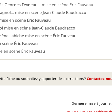
ès
Georges Feydeau
… mise en scène
Éric Fauveau
Pagnol
… mise en scène
Jean-Claude Baudracco
mise en scène
Éric Fauveau
ol
mise en scène
Jean-Claude Baudracco
gène Labiche
mise en scène
Éric Fauveau
n scène
Éric Fauveau
e en scène
Éric Fauveau
te fiche ou souhaitez y apporter des corrections ?
Contactez-no
Dernière mise à jour le
Les Archives d
© 2007-2026