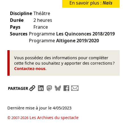
En savoir plus :
Naïs
Discipline
Théâtre
Durée
2 heures
Pays
France
Sources
Programme
Les Quinconces
2018/2019
Programme
Altigone
2019/2020
Vous possédez des informations pour compléter
cette fiche ou souhaitez y apporter des corrections ?
Contactez-nous
.
Partager le lien
Partager sur LinkedIn
Partager sur Mastodon
Partager sur Bluesky
Partager sur Facebook
Envoyer par mail
PARTAGER
Dernière mise à jour le
4/05/2023
Les Archives du spectacle
© 2007-2026