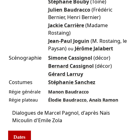
Stéphane Bouby
(Toine)
Julien Baudracco
(Frédéric
Bernier, Henri Bernier)
Jackie Carrière
(Madame
Rostaing)
Jean-Paul Joguin
(M. Rostaing, le
Paysan)
Jérôme Jalabert
ou
Scénographie
Simone Cassignol
(décor)
Bernard Cassignol
(décor)
Gérard Larruy
Costumes
Stéphanie Sanchez
Régie générale
Manon Baudracco
,
Régie plateau
Élodie Baudracco
Anaïs Ramon
Dialogues de Marcel Pagnol, d'après Naïs
Micoulin d'Emile Zola
Dates