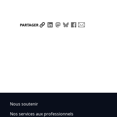
Partager le lien
Partager sur LinkedIn
Partager sur Mastodon
Partager sur Bluesky
Partager sur Face
Envoyer par ma
PARTAGER
Nous soutenir
Nos services aux professionnels