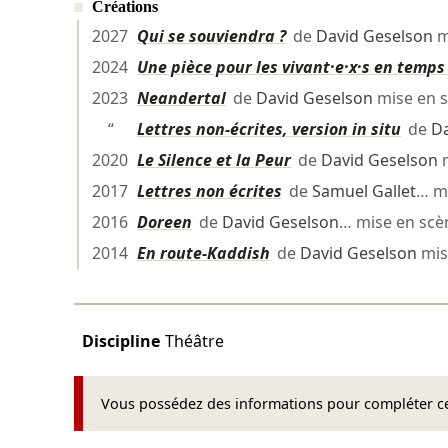
Créations
2027
Qui se souviendra ?
de
David Geselson
m
2024
Une pièce pour les vivant·e·x·s en temps
2023
Neandertal
de
David Geselson
mise en 
“
Lettres non-écrites, version in situ
de
Da
2020
Le Silence et la Peur
de
David Geselson
m
2017
Lettres non écrites
de
Samuel Gallet
… m
2016
Doreen
de
David Geselson
… mise en sc
2014
En route-Kaddish
de
David Geselson
mis
Discipline
Théâtre
Vous possédez des informations pour compléter cet