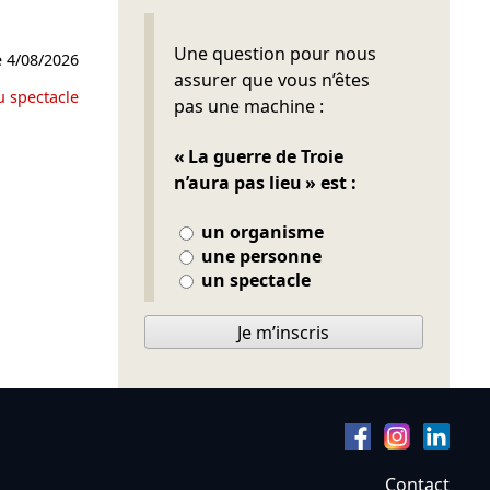
Ne pas remplir
Une question pour nous
e
4/08/2026
assurer que vous n’êtes
u spectacle
pas une machine :
« La guerre de Troie
n’aura pas lieu » est :
un organisme
une personne
un spectacle
Je m’inscris
Contact