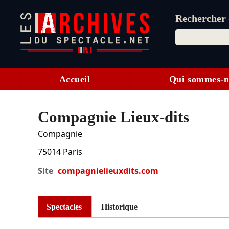
Rechercher d
Accueil
Qui sommes-n
Compagnie Lieux-dits
Compagnie
75014
Paris
Site
compagnielieuxdits.com
Spectacles
Historique