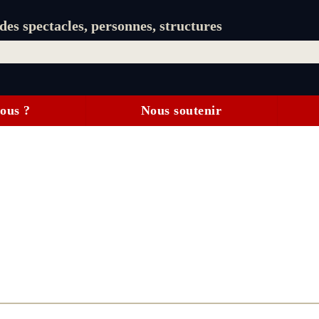
es spectacles, personnes, structures
ous ?
Nous soutenir