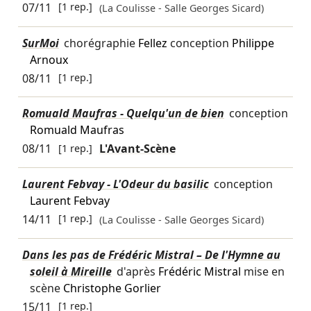
07/11
[1 rep.]
(La Coulisse - Salle Georges Sicard)
SurMoi
chorégraphie
Fellez
conception
Philippe
Arnoux
08/11
[1 rep.]
Romuald Maufras - Quelqu'un de bien
conception
Romuald Maufras
08/11
[1 rep.]
L'Avant-Scène
Laurent Febvay - L'Odeur du basilic
conception
Laurent Febvay
14/11
[1 rep.]
(La Coulisse - Salle Georges Sicard)
Dans les pas de Frédéric Mistral – De l'Hymne au
soleil à Mireille
d'après
Frédéric Mistral
mise en
scène
Christophe Gorlier
15/11
[1 rep.]