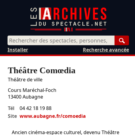
Rech
Installer
Recherche avancée
Théâtre Comœdia
Théâtre de ville
Cours Maréchal-Foch
13400
Aubagne
Tél
04 42 18 19 88
Site
www.aubagne.fr/comoedia
Ancien cinéma-espace culturel, devenu Théâtre