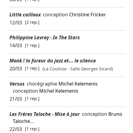
Little cailloux
conception
Christine Fricker
12/03
[2 rep.]
Philippine Lavrey - In The Stars
14/03
[1 rep.]
Monk ! la fureur du jazz et... le silence
20/03
[1 rep.]
(La Coulisse - Salle Georges Sicard)
Versus
chorégraphie
Michel Kelemenis
conception
Michel Kelemenis
21/03
[1 rep.]
Les Frères Taloche - Mise à jour
conception
Bruno
Taloche
…
22/03
[1 rep.]