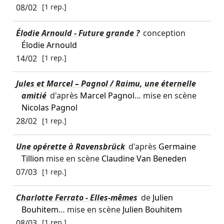
08/02
[1 rep.]
Élodie Arnould - Future grande ?
conception
Élodie Arnould
14/02
[1 rep.]
Jules et Marcel – Pagnol / Raimu, une éternelle
amitié
d'après
Marcel Pagnol
… mise en scène
Nicolas Pagnol
28/02
[1 rep.]
Une opérette à Ravensbrück
d'après
Germaine
Tillion
mise en scène
Claudine Van Beneden
07/03
[1 rep.]
Charlotte Ferrato - Elles-mêmes
de
Julien
Bouhitem
… mise en scène
Julien Bouhitem
08/03
[1 rep.]