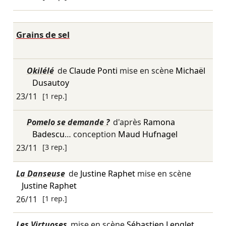
Grains de sel
Okilélé
de
Claude Ponti
mise en scène
Michaël
Dusautoy
23/11
[1 rep.]
Pomelo se demande ?
d'après
Ramona
Badescu
… conception
Maud Hufnagel
23/11
[3 rep.]
La Danseuse
de
Justine Raphet
mise en scène
Justine Raphet
26/11
[1 rep.]
Les Virtuoses
mise en scène
Sébastien Lenglet