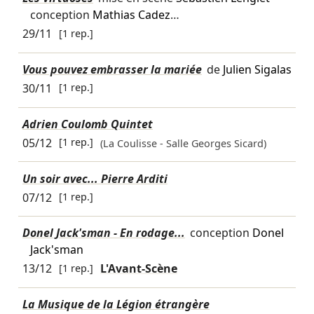
conception
Mathias Cadez
…
29/11
[1 rep.]
Vous pouvez embrasser la mariée
de
Julien Sigalas
30/11
[1 rep.]
Adrien Coulomb Quintet
05/12
[1 rep.]
(La Coulisse - Salle Georges Sicard)
Un soir avec... Pierre Arditi
07/12
[1 rep.]
Donel Jack'sman - En rodage...
conception
Donel
Jack'sman
13/12
[1 rep.]
L'Avant-Scène
La Musique de la Légion étrangère