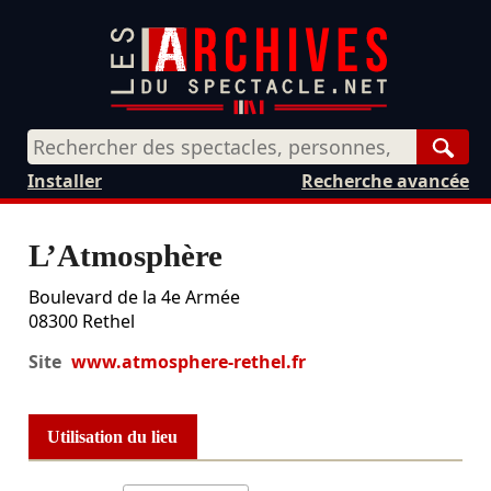
Rech
Installer
Recherche avancée
L’Atmosphère
Boulevard de la 4e Armée
08300
Rethel
Site
www.atmosphere-rethel.fr
Utilisation du lieu