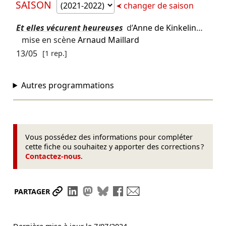
SAISON
changer de saison
Et elles vécurent heureuses
d’
Anne de Kinkelin
…
mise en scène
Arnaud Maillard
13/05
[1 rep.]
Autres programmations
Vous possédez des informations pour compléter
cette fiche ou souhaitez y apporter des corrections ?
Contactez-nous
.
Partager le lien
Partager sur LinkedIn
Partager sur Mastodon
Partager sur Bluesky
Partager sur Facebook
Envoyer par mail
PARTAGER