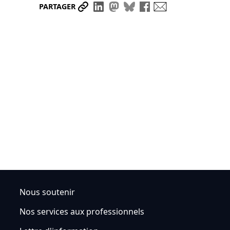
Partager le lien
Partager sur LinkedIn
Partager sur Mastodon
Partager sur Bluesky
Partager sur Face
Envoyer par ma
PARTAGER
Nous soutenir
Nos services aux professionnels