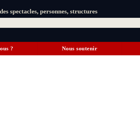
es spectacles, personnes, structures
ous ?
Nous soutenir