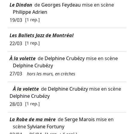
Le Dindon
de
Georges Feydeau
mise en scène
Philippe Adrien
19/03
[1 rep.]
Les Ballets Jazz de Montréal
22/03
[1 rep.]
À la volette
de
Delphine Crubézy
mise en scène
Delphine Crubézy
27/03
hors les murs, en crèches
À la volette
de
Delphine Crubézy
mise en scène
Delphine Crubézy
28/03
[1 rep.]
La Robe de ma mère
de
Serge Marois
mise en
scène
Sylviane Fortuny