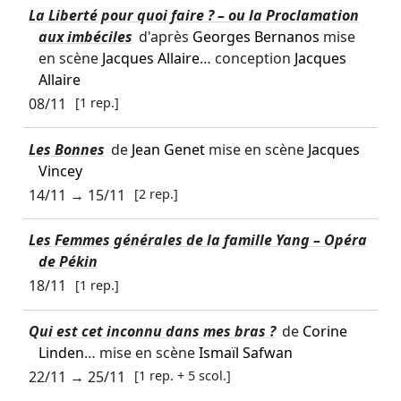
La Liberté pour quoi faire ? – ou la Proclamation
aux imbéciles
d'après
Georges Bernanos
mise
en scène
Jacques Allaire
… conception
Jacques
Allaire
08/11
[1 rep.]
Les Bonnes
de
Jean Genet
mise en scène
Jacques
Vincey
14/11
→
15/11
[2 rep.]
Les Femmes générales de la famille Yang – Opéra
de Pékin
18/11
[1 rep.]
Qui est cet inconnu dans mes bras ?
de
Corine
Linden
… mise en scène
Ismaïl Safwan
22/11
→
25/11
[1 rep. + 5 scol.]