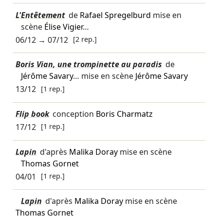
L'Entêtement
de
Rafael Spregelburd
mise en
scène
Élise Vigier
…
06/12
→
07/12
[2 rep.]
Boris Vian, une trompinette au paradis
de
Jérôme Savary
… mise en scène
Jérôme Savary
13/12
[1 rep.]
Flip book
conception
Boris Charmatz
17/12
[1 rep.]
Lapin
d'après
Malika Doray
mise en scène
Thomas Gornet
04/01
[1 rep.]
Lapin
d'après
Malika Doray
mise en scène
Thomas Gornet