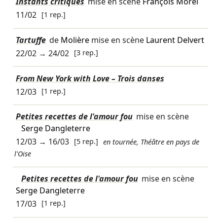
Instants critiques
mise en scène
François Morel
11/02
[1 rep.]
Tartuffe
de
Molière
mise en scène
Laurent Delvert
22/02
→
24/02
[3 rep.]
From New York with Love – Trois danses
12/03
[1 rep.]
Petites recettes de l'amour fou
mise en scène
Serge Dangleterre
12/03
→
16/03
[5 rep.]
en tournée, Théâtre en pays de
l'Oise
Petites recettes de l'amour fou
mise en scène
Serge Dangleterre
17/03
[1 rep.]