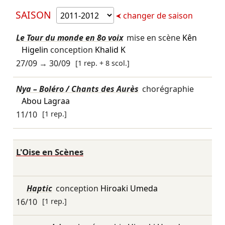
SAISON
changer de saison
Le Tour du monde en 80 voix
mise en scène
Kên
Higelin
conception
Khalid K
27/09
→
30/09
[1 rep. + 8 scol.]
Nya – Boléro / Chants des Aurès
chorégraphie
Abou Lagraa
11/10
[1 rep.]
L'Oise en Scènes
Haptic
conception
Hiroaki Umeda
16/10
[1 rep.]