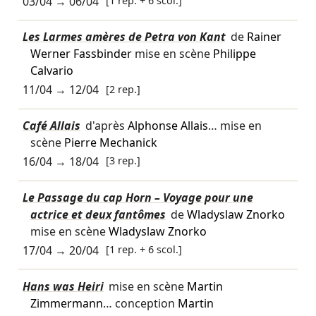
03/04
→
06/04
[1 rep. + 6 scol.]
Les Larmes amères de Petra von Kant
de
Rainer
Werner Fassbinder
mise en scène
Philippe
Calvario
11/04
→
12/04
[2 rep.]
Café Allais
d'après
Alphonse Allais
… mise en
scène
Pierre Mechanick
16/04
→
18/04
[3 rep.]
Le Passage du cap Horn – Voyage pour une
actrice et deux fantômes
de
Wladyslaw Znorko
mise en scène
Wladyslaw Znorko
17/04
→
20/04
[1 rep. + 6 scol.]
Hans was Heiri
mise en scène
Martin
Zimmermann
… conception
Martin