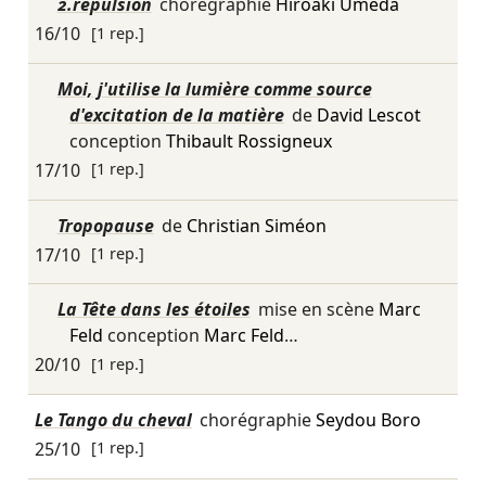
2.repulsion
chorégraphie
Hiroaki Umeda
16/10
[1 rep.]
Moi, j'utilise la lumière comme source
d'excitation de la matière
de
David Lescot
conception
Thibault Rossigneux
17/10
[1 rep.]
Tropopause
de
Christian Siméon
17/10
[1 rep.]
La Tête dans les étoiles
mise en scène
Marc
Feld
conception
Marc Feld
…
20/10
[1 rep.]
Le Tango du cheval
chorégraphie
Seydou Boro
25/10
[1 rep.]