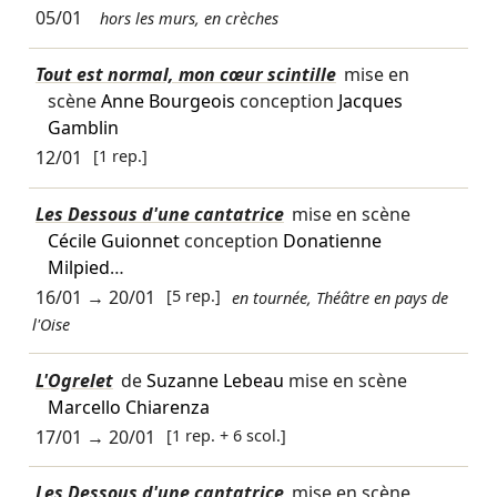
05/01
hors les murs, en crèches
Tout est normal, mon cœur scintille
mise en
scène
Anne Bourgeois
conception
Jacques
Gamblin
12/01
[1 rep.]
Les Dessous d'une cantatrice
mise en scène
Cécile Guionnet
conception
Donatienne
Milpied
…
16/01
→
20/01
[5 rep.]
en tournée, Théâtre en pays de
l'Oise
L'Ogrelet
de
Suzanne Lebeau
mise en scène
Marcello Chiarenza
17/01
→
20/01
[1 rep. + 6 scol.]
Les Dessous d'une cantatrice
mise en scène