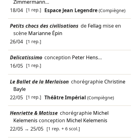
Zimmermann
…
18/04
[1 rep.]
Espace Jean Legendre
(Compiègne)
Petits chocs des civilisations
de
Fellag
mise en
scène
Marianne Épin
26/04
[1 rep.]
Delicatissimo
conception
Peter Hens
…
16/05
[1 rep.]
Le Ballet de la Merlaison
chorégraphie
Christine
Bayle
22/05
[1 rep.]
Théâtre Impérial
(Compiègne)
Henriette & Matisse
chorégraphie
Michel
Kelemenis
conception
Michel Kelemenis
22/05
→
25/05
[1 rep. + 6 scol.]