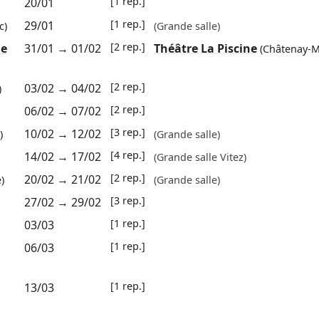
[1 rep.]
20/01
[1 rep.]
29/01
c)
(Grande salle)
[2 rep.]
ne
31/01
→
01/02
Théâtre La Piscine
(Châtenay-M
[2 rep.]
03/02
→
04/02
)
[2 rep.]
06/02
→
07/02
[3 rep.]
10/02
→
12/02
)
(Grande salle)
[4 rep.]
14/02
→
17/02
(Grande salle Vitez)
[2 rep.]
20/02
→
21/02
)
(Grande salle)
[3 rep.]
27/02
→
29/02
[1 rep.]
03/03
[1 rep.]
06/03
[1 rep.]
13/03