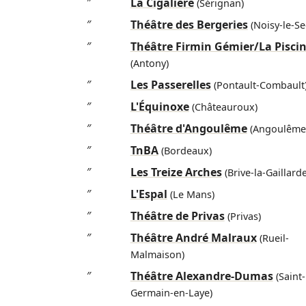
″
La Cigalière
(Sérignan)
″
Théâtre des Bergeries
(Noisy-le-Se
″
Théâtre Firmin Gémier/La Pisci
(Antony)
″
Les Passerelles
(Pontault-Combault
″
L'Équinoxe
(Châteauroux)
″
Théâtre d'Angoulême
(Angoulême
″
TnBA
(Bordeaux)
″
Les Treize Arches
(Brive-la-Gaillarde
″
L'Espal
(Le Mans)
″
Théâtre de Privas
(Privas)
″
Théâtre André Malraux
(Rueil-
Malmaison)
″
Théâtre Alexandre-Dumas
(Saint-
Germain-en-Laye)