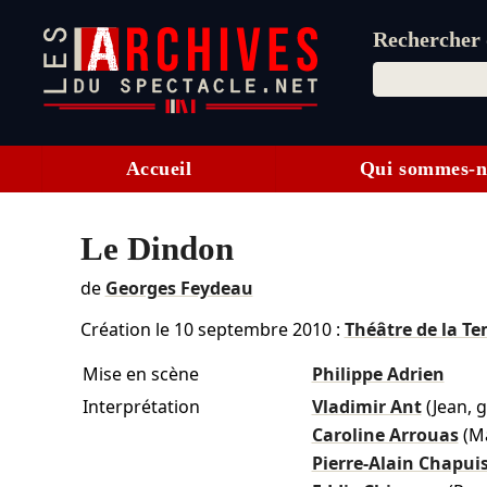
Rechercher d
Accueil
Qui sommes-n
Le Dindon
de
Georges Feydeau
Création le
10 septembre 2010
:
Théâtre de la T
Mise en scène
Philippe Adrien
Interprétation
Vladimir Ant
(Jean, 
Caroline Arrouas
(M
Pierre-Alain Chapui