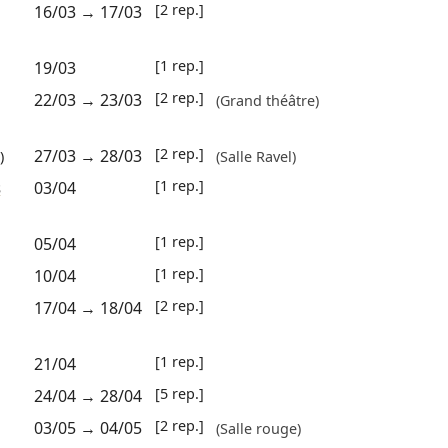
[2 rep.]
16/03
→
17/03
[1 rep.]
19/03
[2 rep.]
22/03
→
23/03
(Grand théâtre)
[2 rep.]
27/03
→
28/03
)
(Salle Ravel)
[1 rep.]
s
03/04
[1 rep.]
05/04
[1 rep.]
10/04
[2 rep.]
17/04
→
18/04
[1 rep.]
21/04
[5 rep.]
24/04
→
28/04
[2 rep.]
03/05
→
04/05
(Salle rouge)