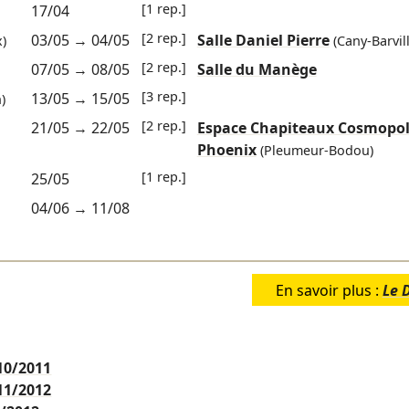
[1 rep.]
17/04
[2 rep.]
03/05
→
04/05
Salle Daniel Pierre
)
(Cany-Barvill
[2 rep.]
07/05
→
08/05
Salle du Manège
[3 rep.]
13/05
→
15/05
)
[2 rep.]
21/05
→
22/05
Espace Chapiteaux Cosmopoli
Phoenix
(Pleumeur-Bodou)
[1 rep.]
25/05
04/06
→
11/08
En savoir plus :
Le 
10/2011
11/2012