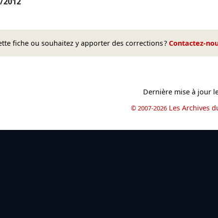
/2012
te fiche ou souhaitez y apporter des corrections ?
Contactez-no
Dernière mise à jour l
Les Archives d
© 2007-2026
book
il