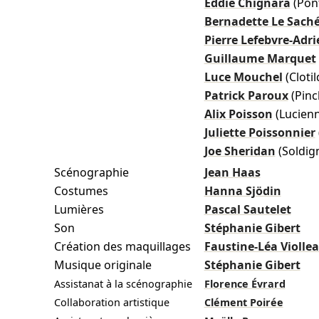
Eddie Chignara
(Pon
Bernadette Le Sach
Pierre Lefebvre-Adri
Guillaume Marquet
Luce Mouchel
(Cloti
Patrick Paroux
(Pin
Alix Poisson
(Lucienn
Juliette Poissonnier
Joe Sheridan
(Soldig
Scénographie
Jean Haas
Costumes
Hanna Sjödin
Lumières
Pascal Sautelet
Son
Stéphanie Gibert
Création des maquillages
Faustine-Léa Violle
Musique originale
Stéphanie Gibert
Assistanat à la scénographie
Florence Évrard
Collaboration artistique
Clément Poirée