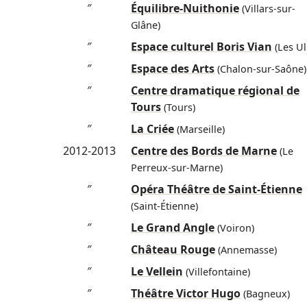
″
Équilibre-Nuithonie
(Villars-sur-
Glâne)
″
Espace culturel Boris Vian
(Les Ul
″
Espace des Arts
(Chalon-sur-Saône)
″
Centre dramatique régional de
Tours
(Tours)
″
La Criée
(Marseille)
2012-2013
Centre des Bords de Marne
(Le
Perreux-sur-Marne)
″
Opéra Théâtre de Saint-Étienne
(Saint-Étienne)
″
Le Grand Angle
(Voiron)
″
Château Rouge
(Annemasse)
″
Le Vellein
(Villefontaine)
″
Théâtre Victor Hugo
(Bagneux)