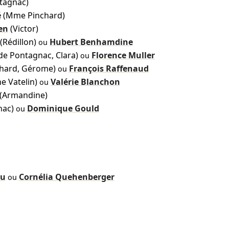
tagnac)
é
(Mme Pinchard)
en
(Victor)
(Rédillon)
Hubert Benhamdine
ou
lde Pontagnac, Clara)
Florence Muller
ou
chard, Gérome)
François Raffenaud
ou
e Vatelin)
Valérie Blanchon
ou
(Armandine)
nac)
Dominique Gould
ou
au
Cornélia Quehenberger
ou