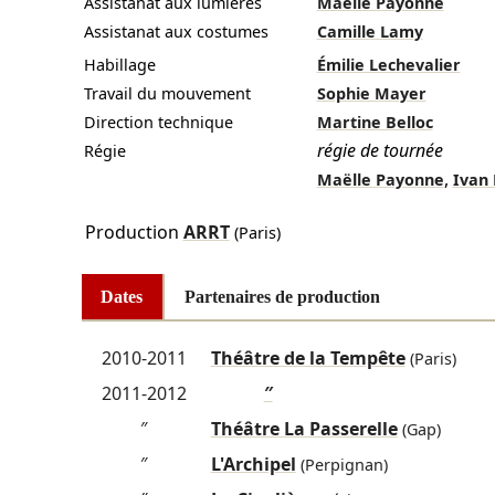
Assistanat aux lumières
Maëlle Payonne
Assistanat aux costumes
Camille Lamy
Habillage
Émilie Lechevalier
Travail du mouvement
Sophie Mayer
Direction technique
Martine Belloc
régie de tournée
Régie
,
Maëlle Payonne
Ivan 
Production
ARRT
(Paris)
Dates
Partenaires de production
2010-2011
Théâtre de la Tempête
(Paris)
2011-2012
″
″
Théâtre La Passerelle
(Gap)
″
L'Archipel
(Perpignan)