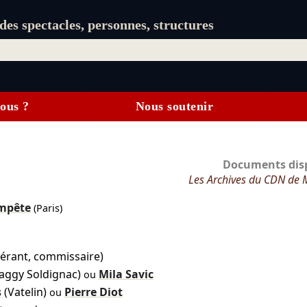
es spectacles, personnes, structures
ous ?
Nous soutenir
Documents disp
Les Archives du CDN de 
empête
(Paris)
gérant, commissaire)
aggy Soldignac)
Mila Savic
ou
s
(Vatelin)
Pierre Diot
ou