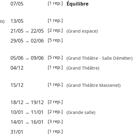
[1 rep.]
07/05
Équilibre
[1 rep.]
13/05
is)
[2 rep.]
21/05
→
22/05
(Grand espace)
[5 rep.]
29/05
→
02/06
[5 rep.]
05/06
→
09/06
(Grand Théâtre - Salle Déméter)
[1 rep.]
04/12
(Grand Théâtre)
[1 rep.]
15/12
(Grand Théâtre Massenet)
[2 rep.]
18/12
→
19/12
[2 rep.]
10/01
→
11/01
(Grande salle)
[3 rep.]
14/01
→
16/01
[1 rep.]
31/01