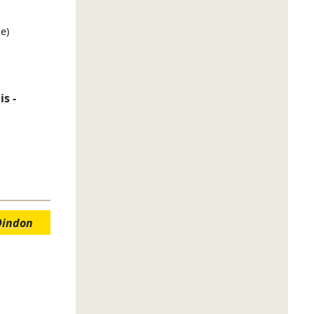
e)
s -
Dindon