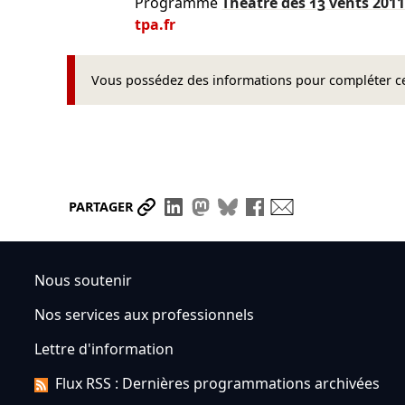
Programme
Théâtre des 13 vents
2011
tpa.fr
Vous possédez des informations pour compléter cet
Partager le lien
Partager sur LinkedIn
Partager sur Mastodon
Partager sur Bluesky
Partager sur Face
Envoyer par ma
PARTAGER
Nous soutenir
Nos services aux professionnels
Lettre d'information
Flux RSS : Dernières programmations archivées