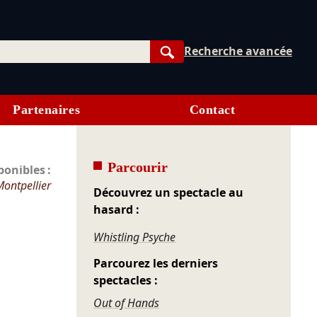
Recherche avancée
Rechercher
Partenaires
Contact
Parcourir
onibles :
Montpellier
Découvrez un spectacle au
hasard :
Whistling Psyche
Parcourez les derniers
spectacles :
Out of Hands