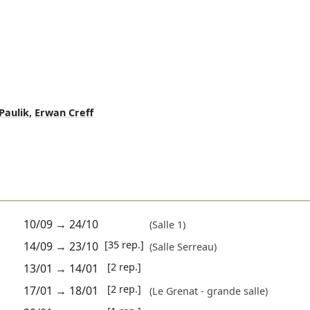
,
Paulik
Erwan Creff
10/09
→
24/10
(Salle 1)
[35 rep.]
14/09
→
23/10
(Salle Serreau)
[2 rep.]
13/01
→
14/01
[2 rep.]
17/01
→
18/01
(Le Grenat - grande salle)