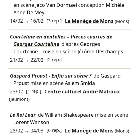
en scène
Jaco Van Dormael
conception
Michèle
Anne De Mey
…
14/02
→
16/02
[3 rep.]
Le Manège de Mons
(Mons)
Courteline en dentelles – Pièces courtes de
Georges Courteline
d'après
Georges
Courteline
… mise en scène
Jérôme Deschamps
21/02
→
22/02
[2 rep.]
Gaspard Proust - Enfin sur scène ?
de
Gaspard
Proust
mise en scène
Aslem Smida
23/02
[1 rep.]
Centre culturel André Malraux
(Jeumont)
Le Roi Lear
de
William Shakespeare
mise en scène
Lorent Wanson
28/02
→
04/03
[6 rep.]
Le Manège de Mons
(Mons)