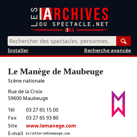
Rech
Installer
Recherche avancée
Le Manège de Maubeuge
Scène nationale
Rue de la Croix
59600
Maubeuge
Tél
03 27 65 15 00
Fax
03 27 65 93 80
Site
www.lemanege.com
E-mail