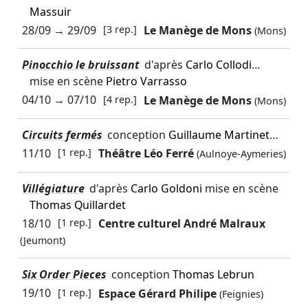
Massuir
28/09
→
29/09
[3 rep.]
Le Manège de Mons
(Mons)
Pinocchio le bruissant
d'après
Carlo Collodi
…
mise en scène
Pietro Varrasso
04/10
→
07/10
[4 rep.]
Le Manège de Mons
(Mons)
Circuits fermés
conception
Guillaume Martinet
…
11/10
[1 rep.]
Théâtre Léo Ferré
(Aulnoye-Aymeries)
Villégiature
d'après
Carlo Goldoni
mise en scène
Thomas Quillardet
18/10
[1 rep.]
Centre culturel André Malraux
(Jeumont)
Six Order Pieces
conception
Thomas Lebrun
19/10
[1 rep.]
Espace Gérard Philipe
(Feignies)