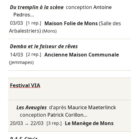
Du tremplin à la scène
conception
Antoine
Pedros
…
03/03
[1 rep.]
Maison Folie de Mons
(Salle des
Arbalestriers)
(Mons)
Demba et le faiseur de rêves
14/03
[2 rep.]
Ancienne Maison Communale
(Jemmapes)
Festival VIA
Les Aveugles
d'après
Maurice Maeterlinck
conception
Patrick Corillon
…
20/03
→
22/03
[3 rep.]
Le Manège de Mons