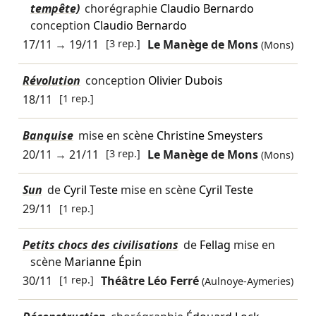
tempête)
chorégraphie
Claudio Bernardo
conception
Claudio Bernardo
17/11
→
19/11
[3 rep.]
Le Manège de Mons
(Mons)
Révolution
conception
Olivier Dubois
18/11
[1 rep.]
Banquise
mise en scène
Christine Smeysters
20/11
→
21/11
[3 rep.]
Le Manège de Mons
(Mons)
Sun
de
Cyril Teste
mise en scène
Cyril Teste
29/11
[1 rep.]
Petits chocs des civilisations
de
Fellag
mise en
scène
Marianne Épin
30/11
[1 rep.]
Théâtre Léo Ferré
(Aulnoye-Aymeries)