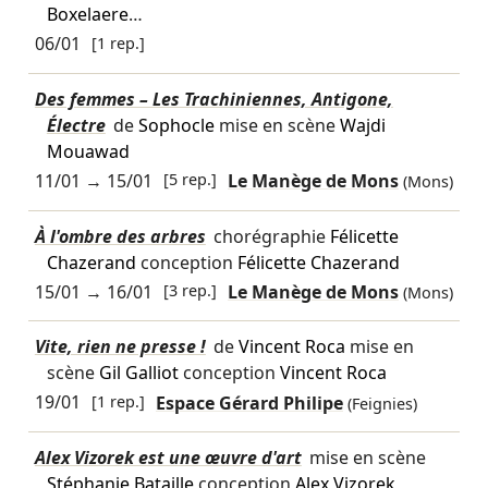
Boxelaere
…
06/01
[1 rep.]
Des femmes – Les Trachiniennes, Antigone,
Électre
de
Sophocle
mise en scène
Wajdi
Mouawad
11/01
→
15/01
[5 rep.]
Le Manège de Mons
(Mons)
À l'ombre des arbres
chorégraphie
Félicette
Chazerand
conception
Félicette Chazerand
15/01
→
16/01
[3 rep.]
Le Manège de Mons
(Mons)
Vite, rien ne presse !
de
Vincent Roca
mise en
scène
Gil Galliot
conception
Vincent Roca
19/01
[1 rep.]
Espace Gérard Philipe
(Feignies)
Alex Vizorek est une œuvre d'art
mise en scène
Stéphanie Bataille
conception
Alex Vizorek