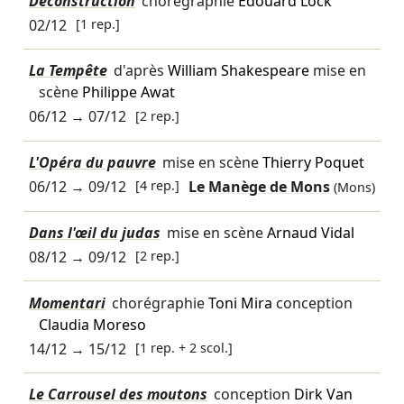
Déconstruction
chorégraphie
Édouard Lock
02/12
[1 rep.]
La Tempête
d'après
William Shakespeare
mise en
scène
Philippe Awat
06/12
→
07/12
[2 rep.]
L'Opéra du pauvre
mise en scène
Thierry Poquet
06/12
→
09/12
[4 rep.]
Le Manège de Mons
(Mons)
Dans l'œil du judas
mise en scène
Arnaud Vidal
08/12
→
09/12
[2 rep.]
Momentari
chorégraphie
Toni Mira
conception
Claudia Moreso
14/12
→
15/12
[1 rep. + 2 scol.]
Le Carrousel des moutons
conception
Dirk Van