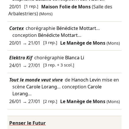
20/01
[1 rep.]
Maison Folie de Mons
(Salle des
Arbalestriers)
(Mons)
Cortex
chorégraphie
Bénédicte Mottart
…
conception
Bénédicte Mottart
…
20/01
→
21/01
[3 rep.]
Le Manège de Mons
(Mons)
Elektro Kif
chorégraphie
Blanca Li
24/01
→
27/01
[3 rep. + 3 scol.]
Tout le monde veut vivre
de
Hanoch Levin
mise en
scène
Carole Lorang
… conception
Carole
Lorang
…
26/01
→
27/01
[2 rep.]
Le Manège de Mons
(Mons)
Penser le Futur