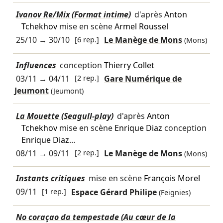
Ivanov Re/Mix (Format intime)
d'après
Anton
Tchekhov
mise en scène
Armel Roussel
25/10
→
30/10
[6 rep.]
Le Manège de Mons
(Mons)
Influences
conception
Thierry Collet
03/11
→
04/11
[2 rep.]
Gare Numérique de
Jeumont
(Jeumont)
La Mouette (Seagull-play)
d'après
Anton
Tchekhov
mise en scène
Enrique Diaz
conception
Enrique Diaz
…
08/11
→
09/11
[2 rep.]
Le Manège de Mons
(Mons)
Instants critiques
mise en scène
François Morel
09/11
[1 rep.]
Espace Gérard Philipe
(Feignies)
No coraçao da tempestade (Au cœur de la