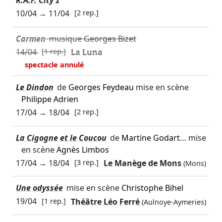
R.A.F. City'z
10/04
→
11/04
[2 rep.]
Carmen
musique
Georges Bizet
14/04
[1 rep.]
La Luna
spectacle annulé
Le Dindon
de
Georges Feydeau
mise en scène
Philippe Adrien
17/04
→
18/04
[2 rep.]
La Cigogne et le Coucou
de
Martine Godart
… mise
en scène
Agnès Limbos
17/04
→
18/04
[3 rep.]
Le Manège de Mons
(Mons)
Une odyssée
mise en scène
Christophe Bihel
19/04
[1 rep.]
Théâtre Léo Ferré
(Aulnoye-Aymeries)