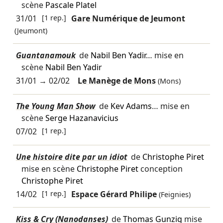
scène
Pascale Platel
31/01
[1 rep.]
Gare Numérique de Jeumont
(Jeumont)
Guantanamouk
de
Nabil Ben Yadir
… mise en
scène
Nabil Ben Yadir
31/01
→
02/02
Le Manège de Mons
(Mons)
The Young Man Show
de
Kev Adams
… mise en
scène
Serge Hazanavicius
07/02
[1 rep.]
Une histoire dite par un idiot
de
Christophe Piret
mise en scène
Christophe Piret
conception
Christophe Piret
14/02
[1 rep.]
Espace Gérard Philipe
(Feignies)
Kiss & Cry (Nanodanses)
de
Thomas Gunzig
mise