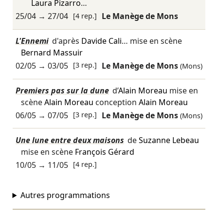
Laura Pizarro
…
25/04
→
27/04
[4 rep.]
Le Manège de Mons
L'Ennemi
d'après
Davide Cali
… mise en scène
Bernard Massuir
02/05
→
03/05
[3 rep.]
Le Manège de Mons
(Mons)
Premiers pas sur la dune
d’
Alain Moreau
mise en
scène
Alain Moreau
conception
Alain Moreau
06/05
→
07/05
[3 rep.]
Le Manège de Mons
(Mons)
Une lune entre deux maisons
de
Suzanne Lebeau
mise en scène
François Gérard
10/05
→
11/05
[4 rep.]
Autres programmations