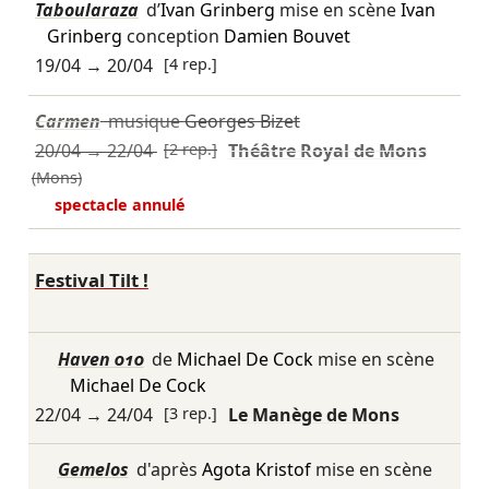
Taboularaza
d’
Ivan Grinberg
mise en scène
Ivan
Grinberg
conception
Damien Bouvet
19/04
→
20/04
[4 rep.]
Carmen
musique
Georges Bizet
20/04
→
22/04
[2 rep.]
Théâtre Royal de Mons
(Mons)
spectacle annulé
Festival Tilt !
Haven 010
de
Michael De Cock
mise en scène
Michael De Cock
22/04
→
24/04
[3 rep.]
Le Manège de Mons
Gemelos
d'après
Agota Kristof
mise en scène