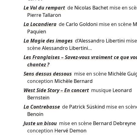
Le Vol du rempart
de
Nicolas Bachet
mise en scè
Pierre Tallaron
La Locandiera
de
Carlo Goldoni
mise en scène
M
Paquien
La Magie des images
d’
Alessandro Libertini
mise
scène
Alessandro Libertini
…
Les Franglaises – Savez-vous vraiment ce que vo
chantez ?
Sens dessus dessous
mise en scène
Michèle Gui
conception
Michèle Bernard
West Side Story – En concert
musique
Leonard
Bernstein
La Contrebasse
de
Patrick Süskind
mise en scè
Benoin
Juste un bisou
mise en scène
Bernard Debreyne
conception
Hervé Demon