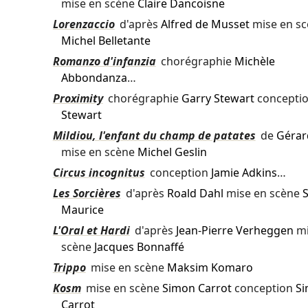
mise en scène
Claire Dancoisne
Lorenzaccio
d'après
Alfred de Musset
mise en s
Michel Belletante
Romanzo d'infanzia
chorégraphie
Michèle
Abbondanza
…
Proximity
chorégraphie
Garry Stewart
concepti
Stewart
Mildiou, l'enfant du champ de patates
de
Gérar
mise en scène
Michel Geslin
Circus incognitus
conception
Jamie Adkins
…
Les Sorcières
d'après
Roald Dahl
mise en scène
S
Maurice
L'Oral et Hardi
d'après
Jean-Pierre Verheggen
mi
scène
Jacques Bonnaffé
Trippo
mise en scène
Maksim Komaro
Kosm
mise en scène
Simon Carrot
conception
S
Carrot