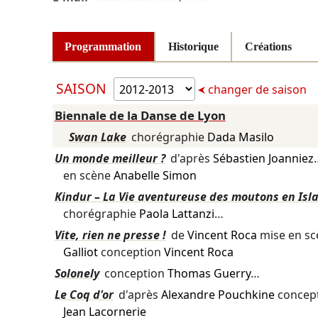
Programmation
Historique
Créations
SAISON
changer de saison
Biennale de la Danse de Lyon
Swan Lake
chorégraphie
Dada Masilo
Un monde meilleur ?
d'après
Sébastien Joanniez
en scène
Anabelle Simon
Kindur – La Vie aventureuse des moutons en Isl
chorégraphie
Paola Lattanzi
…
Vite, rien ne presse !
de
Vincent Roca
mise en s
Galliot
conception
Vincent Roca
Solonely
conception
Thomas Guerry
…
Le Coq d'or
d'après
Alexandre Pouchkine
concep
Jean Lacornerie