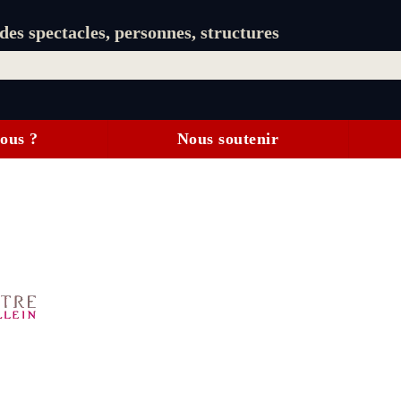
es spectacles, personnes, structures
ous ?
Nous soutenir