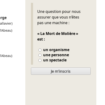
Ne pas remplir
Une question pour nous
assurer que vous n’êtes
orge
pas une machine :
allavier)
 d'Abeau)
« La Mort de Molière »
est :
un organisme
une personne
 d'Abeau)
un spectacle
Je m’inscris