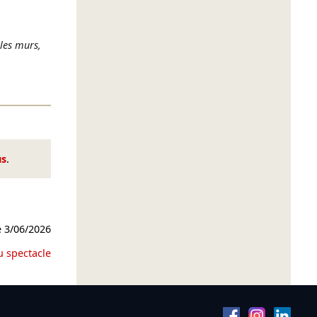
les murs,
us
.
e
3/06/2026
u spectacle