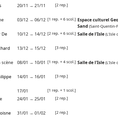
[2 rep.]
s
20/11
→
21/11
[1 rep. + 6 scol.]
ne
03/12
→
06/12
Espace culturel Ge
Sand
(Saint-Quentin-F
[2 rep. + 6 scol.]
r De
10/12
→
14/12
Salle de l'Isle
(L'Isle
[3 rep.]
chard
13/12
→
15/12
[1 rep. + 4 scol.]
 scène
08/01
→
10/01
Salle de l'Isle
(L'Isle
[3 rep.]
ilippe
14/01
→
16/01
[1 rep. + 1 scol.]
17/01
[2 rep.]
e
24/01
→
25/01
[2 rep.]
coisne
31/01
→
01/02