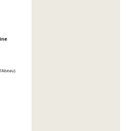
ine
 d'Abeau)