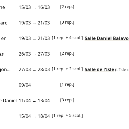
[2 rep.]
ne
15/03
→
16/03
[3 rep.]
arc
19/03
→
21/03
[1 rep. + 4 scol.]
 en
19/03
→
21/03
Salle Daniel Balavo
[2 rep.]
us
26/03
→
27/03
[1 rep. + 2 scol.]
gon
…
27/03
→
28/03
Salle de l'Isle
(L'Isle
[1 rep.]
09/04
[3 rep.]
ne
Daniel
11/04
→
13/04
[1 rep. + 5 scol.]
15/04
→
18/04