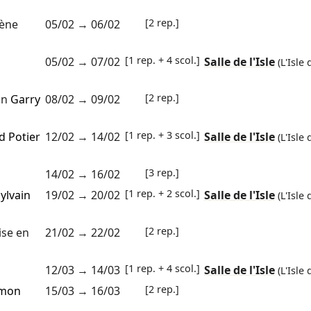
[2 rep.]
cène
05/02
→
06/02
[1 rep. + 4 scol.]
05/02
→
07/02
Salle de l'Isle
(L'Isle
[2 rep.]
on
Garry
08/02
→
09/02
[1 rep. + 3 scol.]
d Potier
12/02
→
14/02
Salle de l'Isle
(L'Isle
[3 rep.]
14/02
→
16/02
[1 rep. + 2 scol.]
ylvain
19/02
→
20/02
Salle de l'Isle
(L'Isle
[2 rep.]
se en
21/02
→
22/02
[1 rep. + 4 scol.]
12/03
→
14/03
Salle de l'Isle
(L'Isle
[2 rep.]
imon
15/03
→
16/03