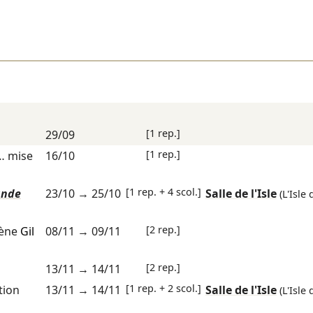
[1 rep.]
29/09
[1 rep.]
… mise
16/10
[1 rep. + 4 scol.]
ande
23/10
→
25/10
Salle de l'Isle
(L'Isle
[2 rep.]
cène
Gil
08/11
→
09/11
[2 rep.]
13/11
→
14/11
[1 rep. + 2 scol.]
tion
13/11
→
14/11
Salle de l'Isle
(L'Isle