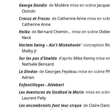
George Dandin
de
Molière
mise en scène
Jacque
Osinski
Crocus et Fracas
de
Catherine Anne
mise en scè
Catherine Anne
Haïku
de
Bernard Chemin
… mise en scène
Didie
Neck
Harlem Swing – Ain't Misbehavin'
conception
Ri
Malby Jr
Sur les pas d'Imelda
d'après
Mike Kenny
mise en
Nathalie Bensard
Le Dindon
de
Georges Feydeau
mise en scène
Ph
Adrien
Enfantillages - Aldebert
Les Aventures de Sindbad le Marin
mise en scèn
Laurent Pelly
Les encombrants font leur cirque
de
Claire Dan