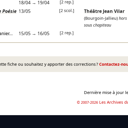
[2 rep.]
18/04
→
19/04
[2 scol.]
 Poésie
13/05
Théâtre Jean Vilar
(Bourgoin-Jallieu)
hors 
sous chapiteau
[2 rep.]
anier
…
15/05
→
16/05
te fiche ou souhaitez y apporter des corrections ?
Contactez-no
Dernière mise à jour l
Les Archives d
© 2007-2026
book
il