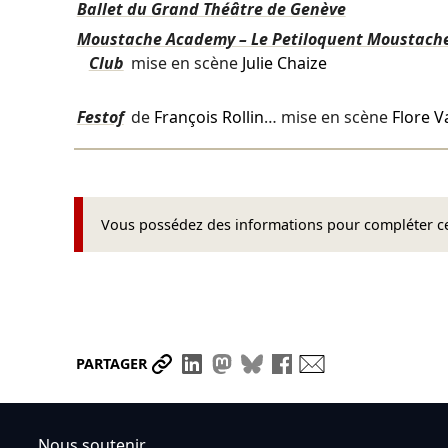
Ballet du Grand Théâtre de Genève
Moustache Academy – Le Petiloquent Moustache
Club
mise en scène
Julie Chaize
Festof
de
François Rollin
… mise en scène
Flore V
Vous possédez des informations pour compléter cet
Partager le lien
Partager sur LinkedIn
Partager sur Mastodon
Partager sur Bluesky
Partager sur Face
Envoyer par ma
PARTAGER
Nous soutenir