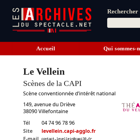
Rechercher d
Accueil
Qui sommes-n
Le Vellein
Scènes de la CAPI
Scène conventionnée d’intérêt national
149, avenue du Driève
38090
Villefontaine
Tél
04 74 96 78 96
Site
levellein.capi-agglo.fr
E-mail