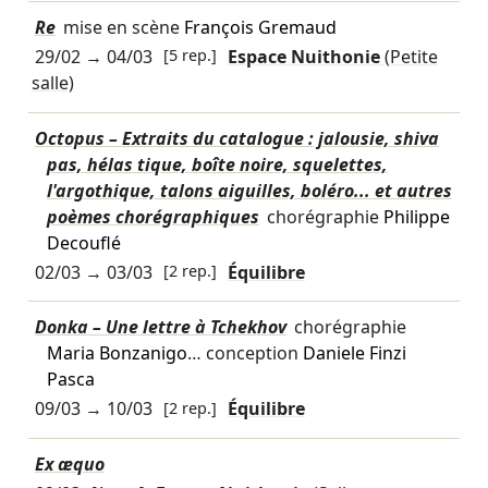
Re
mise en scène
François Gremaud
29/02
→
04/03
[5 rep.]
Espace Nuithonie
(Petite
salle)
Octopus – Extraits du catalogue : jalousie, shiva
pas, hélas tique, boîte noire, squelettes,
l'argothique, talons aiguilles, boléro... et autres
poèmes chorégraphiques
chorégraphie
Philippe
Decouflé
02/03
→
03/03
[2 rep.]
Équilibre
Donka – Une lettre à Tchekhov
chorégraphie
Maria Bonzanigo
… conception
Daniele Finzi
Pasca
09/03
→
10/03
[2 rep.]
Équilibre
Ex æquo