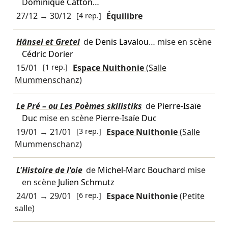
Dominique Catton
…
27/12
→
30/12
[4 rep.]
Équilibre
Hänsel et Gretel
de
Denis Lavalou
… mise en scène
Cédric Dorier
15/01
[1 rep.]
Espace Nuithonie
(Salle
Mummenschanz)
Le Pré – ou Les Poèmes skilistiks
de
Pierre-Isaïe
Duc
mise en scène
Pierre-Isaïe Duc
19/01
→
21/01
[3 rep.]
Espace Nuithonie
(Salle
Mummenschanz)
L'Histoire de l'oie
de
Michel-Marc Bouchard
mise
en scène
Julien Schmutz
24/01
→
29/01
[6 rep.]
Espace Nuithonie
(Petite
salle)