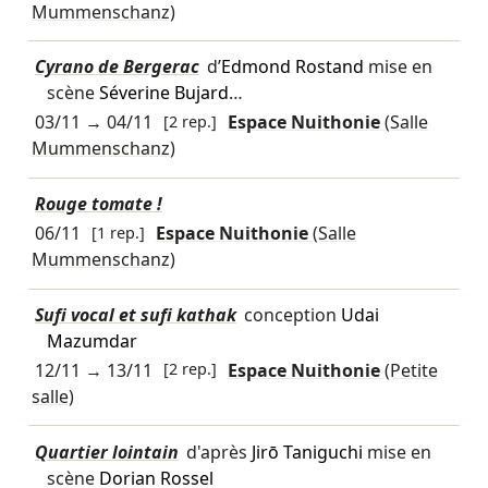
Mummenschanz)
Cyrano de Bergerac
d’
Edmond Rostand
mise en
scène
Séverine Bujard
…
03/11
→
04/11
[2 rep.]
Espace Nuithonie
(Salle
Mummenschanz)
Rouge tomate !
06/11
[1 rep.]
Espace Nuithonie
(Salle
Mummenschanz)
Sufi vocal et sufi kathak
conception
Udai
Mazumdar
12/11
→
13/11
[2 rep.]
Espace Nuithonie
(Petite
salle)
Quartier lointain
d'après
Jirō Taniguchi
mise en
scène
Dorian Rossel