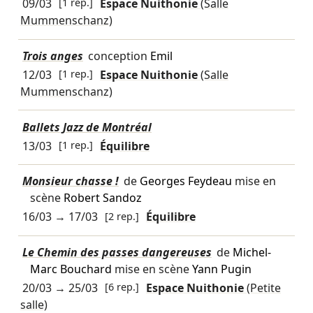
09/03
[1 rep.]
Espace Nuithonie
(Salle
Mummenschanz)
Trois anges
conception
Emil
12/03
[1 rep.]
Espace Nuithonie
(Salle
Mummenschanz)
Ballets Jazz de Montréal
13/03
[1 rep.]
Équilibre
Monsieur chasse !
de
Georges Feydeau
mise en
scène
Robert Sandoz
16/03
→
17/03
[2 rep.]
Équilibre
Le Chemin des passes dangereuses
de
Michel-
Marc Bouchard
mise en scène
Yann Pugin
20/03
→
25/03
[6 rep.]
Espace Nuithonie
(Petite
salle)