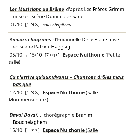
Les Musiciens de Brême
d'après
Les Frères Grimm
mise en scène
Dominique Saner
01/10
[1 rep.]
sous chapiteau
Amours chagrines
d’
Emanuelle Delle Piane
mise
en scène
Patrick Haggiag
05/10
→
15/10
[7 rep.]
Espace Nuithonie
(Petite
salle)
Ça n'arrive qu'aux vivants – Chansons drôles mais
pas que
12/10
[1 rep.]
Espace Nuithonie
(Salle
Mummenschanz)
Davaï Davaï...
chorégraphie
Brahim
Bouchelaghem
15/10
[1 rep.]
Espace Nuithonie
(Salle