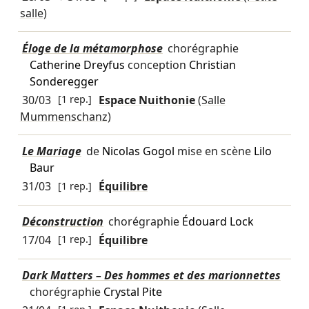
salle)
Éloge de la métamorphose
chorégraphie
Catherine Dreyfus
conception
Christian
Sonderegger
30/03
[1 rep.]
Espace Nuithonie
(Salle
Mummenschanz)
Le Mariage
de
Nicolas Gogol
mise en scène
Lilo
Baur
31/03
[1 rep.]
Équilibre
Déconstruction
chorégraphie
Édouard Lock
17/04
[1 rep.]
Équilibre
Dark Matters – Des hommes et des marionnettes
chorégraphie
Crystal Pite