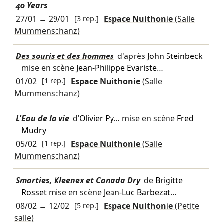
40 Years
27/01
→
29/01
[3 rep.]
Espace Nuithonie
(Salle
Mummenschanz)
Des souris et des hommes
d'après
John Steinbeck
mise en scène
Jean-Philippe Evariste
…
01/02
[1 rep.]
Espace Nuithonie
(Salle
Mummenschanz)
L'Eau de la vie
d’
Olivier Py
… mise en scène
Fred
Mudry
05/02
[1 rep.]
Espace Nuithonie
(Salle
Mummenschanz)
Smarties, Kleenex et Canada Dry
de
Brigitte
Rosset
mise en scène
Jean-Luc Barbezat
…
08/02
→
12/02
[5 rep.]
Espace Nuithonie
(Petite
salle)