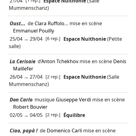
21/04
[1 rep.]
Espace Nuithonie
(Salle
Mummenschanz)
Oust...
de
Clara Ruffolo
… mise en scène
Emmanuel Pouilly
25/04
→
29/04
[6 rep.]
Espace Nuithonie
(Petite
salle)
La Cerisaie
d’
Anton Tchekhov
mise en scène
Denis
Maillefer
26/04
→
27/04
[2 rep.]
Espace Nuithonie
(Salle
Mummenschanz)
Don Carlo
musique
Giuseppe Verdi
mise en scène
Robert Bouvier
02/05
→
04/05
[2 rep.]
Équilibre
Ciao, papà !
de
Domenico Carli
mise en scène