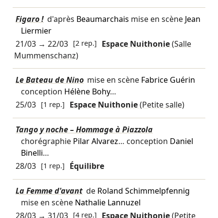
Figaro !
d'après
Beaumarchais
mise en scène
Jean
Liermier
21/03
→
22/03
[2 rep.]
Espace Nuithonie
(Salle
Mummenschanz)
Le Bateau de Nino
mise en scène
Fabrice Guérin
conception
Hélène Bohy
…
25/03
[1 rep.]
Espace Nuithonie
(Petite salle)
Tango y noche – Hommage à Piazzola
chorégraphie
Pilar Alvarez
… conception
Daniel
Binelli
…
28/03
[1 rep.]
Équilibre
La Femme d'avant
de
Roland Schimmelpfennig
mise en scène
Nathalie Lannuzel
28/03
→
31/03
[4 rep.]
Espace Nuithonie
(Petite