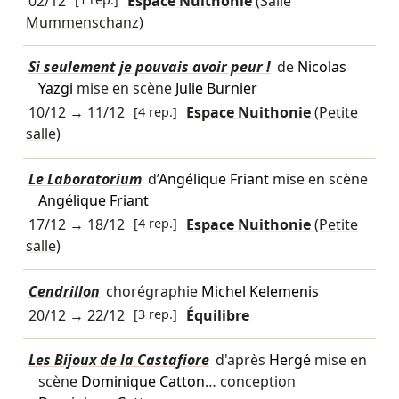
02/12
Espace Nuithonie
(Salle
Mummenschanz)
Si seulement je pouvais avoir peur !
de
Nicolas
Yazgi
mise en scène
Julie Burnier
10/12
→
11/12
[4 rep.]
Espace Nuithonie
(Petite
salle)
Le Laboratorium
d’
Angélique Friant
mise en scène
Angélique Friant
17/12
→
18/12
[4 rep.]
Espace Nuithonie
(Petite
salle)
Cendrillon
chorégraphie
Michel Kelemenis
20/12
→
22/12
[3 rep.]
Équilibre
Les Bijoux de la Castafiore
d'après
Hergé
mise en
scène
Dominique Catton
… conception