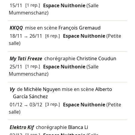
15/11
[1 rep.]
Espace Nuithonie
(Salle
Mummenschanz)
KKQQ
mise en scène
François Gremaud
18/11
→
26/11
[6 rep.]
Espace Nuithonie
(Petite
salle)
My Tati Freeze
chorégraphie
Christine Coudun
25/11
[1 rep.]
Espace Nuithonie
(Salle
Mummenschanz)
Vy
de
Michèle Nguyen
mise en scène
Alberto
García Sánchez
01/12
→
03/12
[3 rep.]
Espace Nuithonie
(Petite
salle)
Elektro Kif
chorégraphie
Blanca Li
[1 rep.]