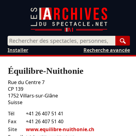
Rech
Installer
Recherche avancée
Équilibre-Nuithonie
Rue du Centre 7
CP 139
1752
Villars-sur-Glâne
Suisse
Tél
+41 26 407 51 41
Fax
+41 26 407 51 40
Site
www.equilibre-nuithonie.ch