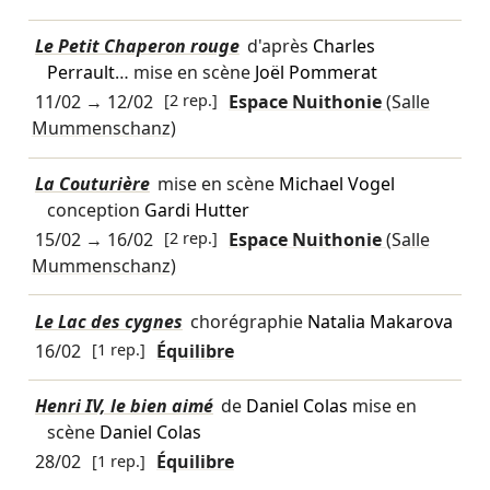
Le Petit Chaperon rouge
d'après
Charles
Perrault
… mise en scène
Joël Pommerat
11/02
→
12/02
[2 rep.]
Espace Nuithonie
(Salle
Mummenschanz)
La Couturière
mise en scène
Michael Vogel
conception
Gardi Hutter
15/02
→
16/02
[2 rep.]
Espace Nuithonie
(Salle
Mummenschanz)
Le Lac des cygnes
chorégraphie
Natalia Makarova
16/02
[1 rep.]
Équilibre
Henri IV, le bien aimé
de
Daniel Colas
mise en
scène
Daniel Colas
28/02
[1 rep.]
Équilibre