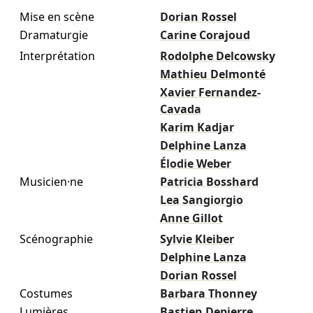
Mise en scène
Dorian Rossel
Dramaturgie
Carine Corajoud
Interprétation
Rodolphe Delcowsky
Mathieu Delmonté
Xavier Fernandez-
Cavada
Karim Kadjar
Delphine Lanza
Élodie Weber
Musicien·ne
Patricia Bosshard
Lea Sangiorgio
Anne Gillot
Scénographie
Sylvie Kleiber
Delphine Lanza
Dorian Rossel
Costumes
Barbara Thonney
Lumières
Bastien Depierre