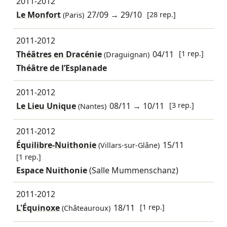
2011-2012
Le Monfort
27/09
→
29/10
[28 rep.]
(Paris)
2011-2012
Théâtres en Dracénie
04/11
[1 rep.]
(Draguignan)
Théâtre de l’Esplanade
2011-2012
Le Lieu Unique
08/11
→
10/11
[3 rep.]
(Nantes)
2011-2012
Équilibre-Nuithonie
15/11
(Villars-sur-Glâne)
[1 rep.]
Espace Nuithonie
(Salle Mummenschanz)
2011-2012
L'Équinoxe
18/11
[1 rep.]
(Châteauroux)