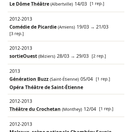
Le Dôme Théâtre
14/03
[1 rep.]
(Albertville)
2012-2013
Comédie de Picardie
19/03
→
21/03
(Amiens)
[3 rep.]
2012-2013
sortieOuest
28/03
→
29/03
[2 rep.]
(Béziers)
2013
Génération Buzz
05/04
[1 rep.]
(Saint-Étienne)
Opéra Théâtre de Saint-Étienne
2012-2013
Théâtre du Crochetan
12/04
[1 rep.]
(Monthey)
2012-2013
Malraux, scène nationale Chambéry-Savoie