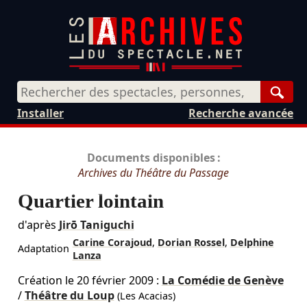
Rech
Installer
Recherche avancée
Documents disponibles :
Archives du Théâtre du Passage
Quartier lointain
d'après
Jirō Taniguchi
Carine Corajoud
,
Dorian Rossel
,
Delphine
Adaptation
Lanza
Création le
20 février 2009
:
La Comédie de Genève
/
Théâtre du Loup
(Les Acacias)