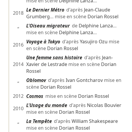
mise en scène
Delphine Lanza
…
Le Dernier Métro
d'après
Jean-Claude
2018
Grumberg
… mise en scène
Dorian Rossel
L'Oiseau migrateur
de
Delphine Lanza
…
“
mise en scène
Delphine Lanza
…
Voyage à Tokyo
d'après
Yasujiro Ozu
mise
2016
en scène
Dorian Rossel
Une femme sans histoire
d'après
Jean-
2014
Xavier de Lestrade
mise en scène
Dorian
Rossel
Oblomov
d'après
Ivan Gontcharov
mise en
“
scène
Dorian Rossel
2012
Cosmos
mise en scène
Dorian Rossel
L'Usage du monde
d'après
Nicolas Bouvier
2010
mise en scène
Dorian Rossel
La Tempête
d'après
William Shakespeare
“
mise en scène
Dorian Rossel