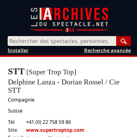
Rech
Installer
Recherche avancée
STT
[Super Trop Top]
Delphine Lanza - Dorian Rossel / Cie
STT
Compagnie
Suisse
Tél
+41 (0) 22 758 59 86
Site
www.supertroptop.com