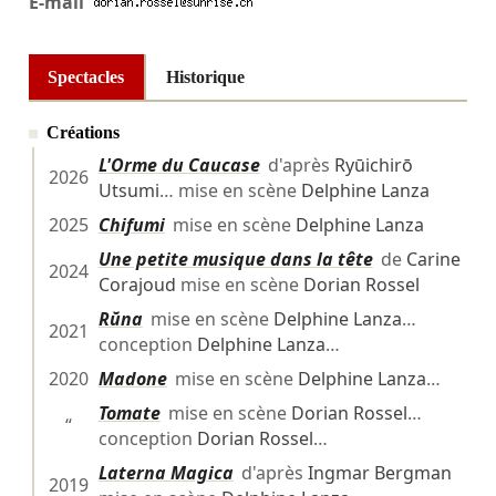
E-mail
Spectacles
Historique
Créations
L'Orme du Caucase
d'après
Ryūichirō
2026
Utsumi
… mise en scène
Delphine Lanza
2025
Chifumi
mise en scène
Delphine Lanza
Une petite musique dans la tête
de
Carine
2024
Corajoud
mise en scène
Dorian Rossel
Rŭna
mise en scène
Delphine Lanza
…
2021
conception
Delphine Lanza
…
2020
Madone
mise en scène
Delphine Lanza
…
Tomate
mise en scène
Dorian Rossel
…
“
conception
Dorian Rossel
…
Laterna Magica
d'après
Ingmar Bergman
2019