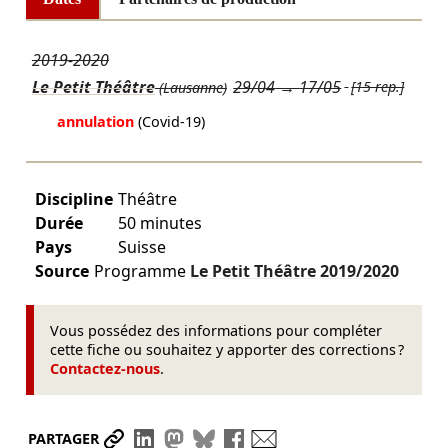
2019-2020
Le Petit Théâtre
29/04
→
17/05
[15 rep.]
(Lausanne)
annulation
(Covid-19)
Discipline
Théâtre
Durée
50 minutes
Pays
Suisse
Source
Programme
Le Petit Théâtre
2019/2020
Vous possédez des informations pour compléter
cette fiche ou souhaitez y apporter des corrections ?
Contactez-nous
.
Partager le lien
Partager sur LinkedIn
Partager sur Mastodon
Partager sur Bluesky
Partager sur Facebook
Envoyer par mail
PARTAGER