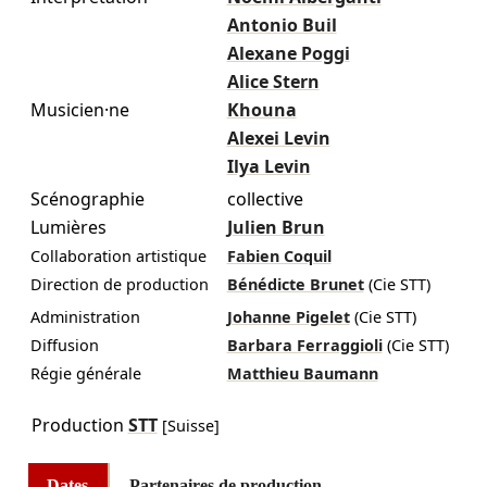
Antonio Buil
Alexane Poggi
Alice Stern
Musicien·ne
Khouna
Alexei Levin
Ilya Levin
Scénographie
collective
Lumières
Julien Brun
Collaboration artistique
Fabien Coquil
Direction de production
Bénédicte Brunet
(Cie STT)
Administration
Johanne Pigelet
(Cie STT)
Diffusion
Barbara Ferraggioli
(Cie STT)
Régie générale
Matthieu Baumann
Production
STT
[Suisse]
Dates
Partenaires de production