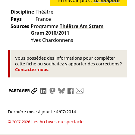
En savoir plus :
La Tempête
Discipline
Théâtre
Pays
France
Sources
Programme
Théâtre Am Stram
Gram
2010/2011
Yves Chardonnens
Vous possédez des informations pour compléter
cette fiche ou souhaitez y apporter des corrections ?
Contactez-nous
.
Partager le lien
Partager sur LinkedIn
Partager sur Mastodon
Partager sur Bluesky
Partager sur Facebook
Envoyer par mail
PARTAGER
Dernière mise à jour le
4/07/2014
Les Archives du spectacle
© 2007-2026