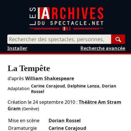
Rech
Installer
Recherche avancée
La Tempête
d'après
William Shakespeare
Carine Corajoud
,
Delphine Lanza
,
Dorian
Adaptation
Rossel
Création le
24 septembre 2010
:
Théâtre Am Stram
Gram
(Genève)
Mise en scène
Dorian Rossel
Dramaturgie
Carine Corajoud