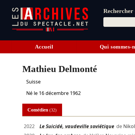
Rechercher d
Accueil
Qui sommes-n
Mathieu Delmonté
Suisse
Né le
16 décembre 1962
Comédien
(32)
2022
Le Suicidé, vaudeville soviétique
de
Niko