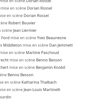
mise en scène
Dorian Rossel
mise en scène
Dorian Rossel
ise en scène
Dorian Rossel
cène
Robert Bouvier
n scène
Jean Liermier
 Ford
mise en scène
Yves Beaunesne
s Middleton
mise en scène
Dan Jemmett
mise en scène
Martine Paschoud
recht
mise en scène
Benno Besson
chert
mise en scène
Benjamin Knobil
cène
Benno Besson
se en scène
Katharina Thalbach
ise en scène
Jean-Louis Martinelli
ourdin