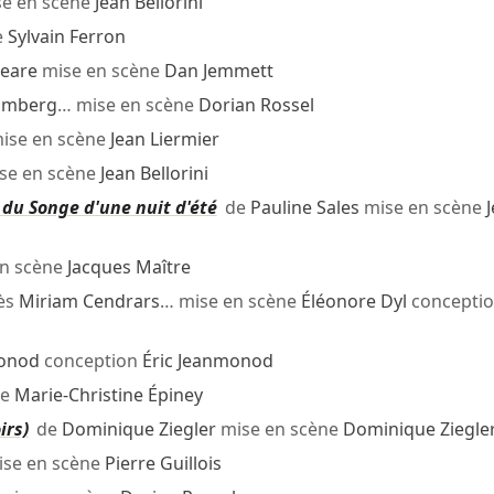
e en scène
Jean Bellorini
e
Sylvain Ferron
peare
mise en scène
Dan Jemmett
umberg
… mise en scène
Dorian Rossel
ise en scène
Jean Liermier
se en scène
Jean Bellorini
du Songe d'une nuit d'été
de
Pauline Sales
mise en scène
n scène
Jacques Maître
ès
Miriam Cendrars
… mise en scène
Éléonore Dyl
concepti
monod
conception
Éric Jeanmonod
ne
Marie-Christine Épiney
irs)
de
Dominique Ziegler
mise en scène
Dominique Ziegle
se en scène
Pierre Guillois