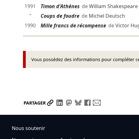
1991
Timon d'Athènes
de
William Shakespeare
″
Coups de foudre
de
Michel Deutsch
1990
Mille francs de récompense
de
Victor Hu
Vous possédez des informations pour compléter cet
Partager le lien
Partager sur LinkedIn
Partager sur Mastodon
Partager sur Bluesky
Partager sur Face
Envoyer par ma
PARTAGER
Nous soutenir