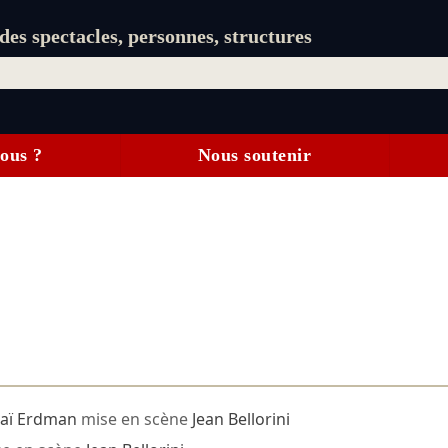
es spectacles, personnes, structures
ous ?
Nous soutenir
laï Erdman
mise en scène
Jean Bellorini