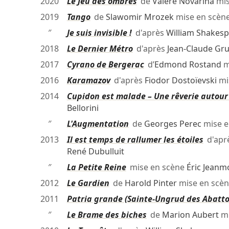
2020
Le Jeu des ombres
de
Valère Novarina
mis
2019
Tango
de
Slawomir Mrozek
mise en scèn
″
Je suis invisible !
d'après
William Shakes
2018
Le Dernier Métro
d'après
Jean-Claude Gr
2017
Cyrano de Bergerac
d’
Edmond Rostand
m
2016
Karamazov
d'après
Fiodor Dostoïevski
mi
2014
Cupidon est malade – Une rêverie autour 
Bellorini
″
L'Augmentation
de
Georges Perec
mise e
2013
Il est temps de rallumer les étoiles
d'apr
René Dubulluit
″
La Petite Reine
mise en scène
Éric Jean
2012
Le Gardien
de
Harold Pinter
mise en scè
2011
Patria grande (Sainte-Ungrud des Abatto
″
Le Brame des biches
de
Marion Aubert
mi