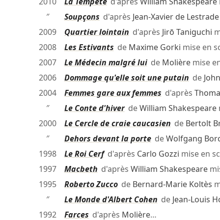
2010
La Tempête
d'après
William Shakespeare
″
Soupçons
d'après
Jean-Xavier de Lestrade
2009
Quartier lointain
d'après
Jirō Taniguchi
m
2008
Les Estivants
de
Maxime Gorki
mise en s
2007
Le Médecin malgré lui
de
Molière
mise e
2006
Dommage qu'elle soit une putain
de
John
2004
Femmes gare aux femmes
d'après
Thoma
″
Le Conte d'hiver
de
William Shakespeare
2000
Le Cercle de craie caucasien
de
Bertolt B
″
Dehors devant la porte
de
Wolfgang Bor
1998
Le Roi Cerf
d'après
Carlo Gozzi
mise en s
1997
Macbeth
d'après
William Shakespeare
mi
1995
Roberto Zucco
de
Bernard-Marie Koltès
m
″
Le Monde d'Albert Cohen
de
Jean-Louis H
1992
Farces
d'après
Molière
…