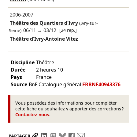
2006-2007
Théâtre des Quartiers d'Ivry
(Ivry-sur-
06/11
→
03/12
[24 rep.]
Seine)
Théâtre d'Ivry-Antoine Vitez
Discipline
Théâtre
Durée
2 heures 10
Pays
France
Source
BnF Catalogue général
FRBNF40943376
Vous possédez des informations pour compléter
cette fiche ou souhaitez y apporter des corrections ?
Contactez-nous
.
Partager le lien
Partager sur LinkedIn
Partager sur Mastodon
Partager sur Bluesky
Partager sur Facebook
Envoyer par mail
PARTAGER