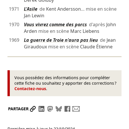
Derek Goldby
1971
L'Asile
de
Kent Andersson
… mise en scène
Jan Lewin
1970
Vous vivrez comme des porcs
d'après
John
Arden
mise en scène
Marc Liebens
1969
La guerre de Troie n'aura pas lieu
de
Jean
Giraudoux
mise en scène
Claude Étienne
Vous possédez des informations pour compléter
cette fiche ou souhaitez y apporter des corrections ?
Contactez-nous
.
Partager le lien
Partager sur LinkedIn
Partager sur Mastodon
Partager sur Bluesky
Partager sur Facebook
Envoyer par mail
PARTAGER
Dernière mise à jour le
22/10/2024