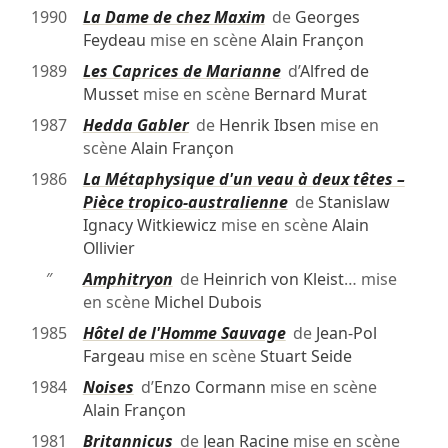
1990
La Dame de chez Maxim
de
Georges
Feydeau
mise en scène
Alain Françon
1989
Les Caprices de Marianne
d’
Alfred de
Musset
mise en scène
Bernard Murat
1987
Hedda Gabler
de
Henrik Ibsen
mise en
scène
Alain Françon
1986
La Métaphysique d'un veau à deux têtes –
Pièce tropico-australienne
de
Stanislaw
Ignacy Witkiewicz
mise en scène
Alain
Ollivier
″
Amphitryon
de
Heinrich von Kleist
… mise
en scène
Michel Dubois
1985
Hôtel de l'Homme Sauvage
de
Jean-Pol
Fargeau
mise en scène
Stuart Seide
1984
Noises
d’
Enzo Cormann
mise en scène
Alain Françon
1981
Britannicus
de
Jean Racine
mise en scène