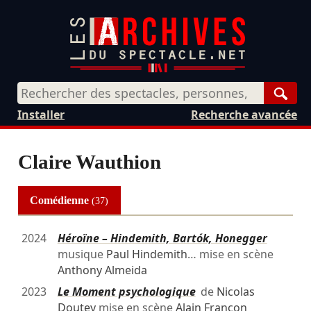
Rech
Installer
Recherche avancée
Claire Wauthion
Comédienne
(37)
2024
Héroïne – Hindemith, Bartók, Honegger
musique
Paul Hindemith
… mise en scène
Anthony Almeida
2023
Le Moment psychologique
de
Nicolas
Doutey
mise en scène
Alain Françon