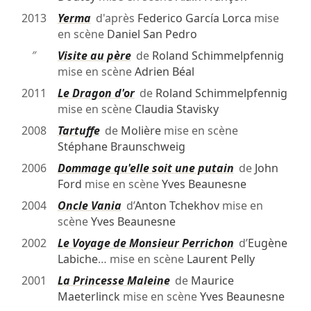
2013
Yerma
d'après
Federico García Lorca
mise
en scène
Daniel San Pedro
″
Visite au père
de
Roland Schimmelpfennig
mise en scène
Adrien Béal
2011
Le Dragon d'or
de
Roland Schimmelpfennig
mise en scène
Claudia Stavisky
2008
Tartuffe
de
Molière
mise en scène
Stéphane Braunschweig
2006
Dommage qu'elle soit une putain
de
John
Ford
mise en scène
Yves Beaunesne
2004
Oncle Vania
d’
Anton Tchekhov
mise en
scène
Yves Beaunesne
2002
Le Voyage de Monsieur Perrichon
d’
Eugène
Labiche
… mise en scène
Laurent Pelly
2001
La Princesse Maleine
de
Maurice
Maeterlinck
mise en scène
Yves Beaunesne