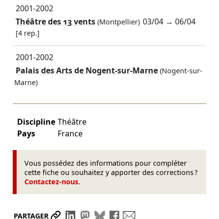
2001-2002
Théâtre des 13 vents
03/04
→
06/04
(Montpellier)
[4 rep.]
2001-2002
Palais des Arts de Nogent-sur-Marne
(Nogent-sur-
Marne)
Discipline
Théâtre
Pays
France
Vous possédez des informations pour compléter
cette fiche ou souhaitez y apporter des corrections ?
Contactez-nous
.
Partager le lien
Partager sur LinkedIn
Partager sur Mastodon
Partager sur Bluesky
Partager sur Facebook
Envoyer par mail
PARTAGER