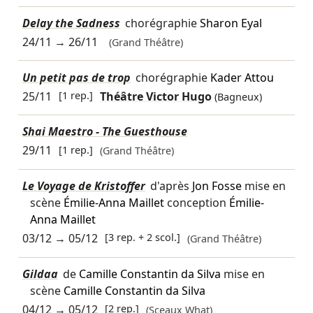
Delay the Sadness
chorégraphie
Sharon Eyal
24/11
→
26/11
(Grand Théâtre)
Un petit pas de trop
chorégraphie
Kader Attou
25/11
[1 rep.]
Théâtre Victor Hugo
(Bagneux)
Shai Maestro - The Guesthouse
29/11
[1 rep.]
(Grand Théâtre)
Le Voyage de Kristoffer
d'après
Jon Fosse
mise en
scène
Émilie-Anna Maillet
conception
Émilie-
Anna Maillet
03/12
→
05/12
[3 rep. + 2 scol.]
(Grand Théâtre)
Gildaa
de
Camille Constantin da Silva
mise en
scène
Camille Constantin da Silva
04/12
→
05/12
[2 rep.]
(Sceaux What)