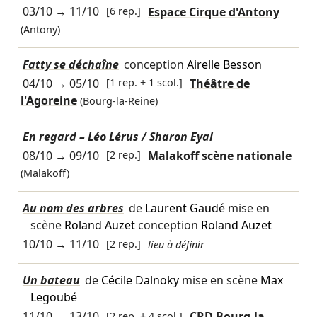
03/10
→
11/10
[6 rep.]
Espace Cirque d'Antony
(Antony)
Fatty se déchaîne
conception
Airelle Besson
04/10
→
05/10
[1 rep. + 1 scol.]
Théâtre de
l'Agoreine
(Bourg-la-Reine)
En regard – Léo Lérus / Sharon Eyal
08/10
→
09/10
[2 rep.]
Malakoff scène nationale
(Malakoff)
Au nom des arbres
de
Laurent Gaudé
mise en
scène
Roland Auzet
conception
Roland Auzet
10/10
→
11/10
[2 rep.]
lieu à définir
Un bateau
de
Cécile Dalnoky
mise en scène
Max
Legoubé
11/10
→
13/10
[2 rep. + 4 scol.]
CRD Bourg-la-