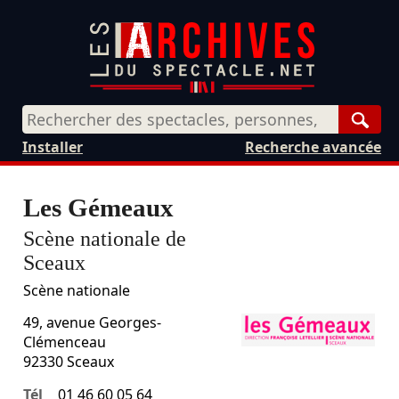
Rech
Installer
Recherche avancée
Les Gémeaux
Scène nationale de
Sceaux
Scène nationale
49, avenue Georges-
Clémenceau
92330
Sceaux
Tél
01 46 60 05 64