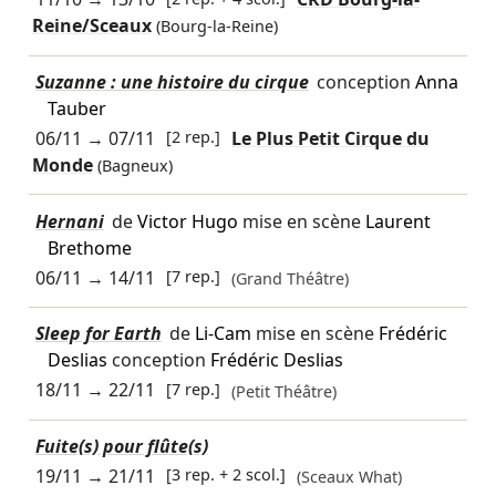
Reine/Sceaux
(Bourg-la-Reine)
Suzanne : une histoire du cirque
conception
Anna
Tauber
06/11
→
07/11
[2 rep.]
Le Plus Petit Cirque du
Monde
(Bagneux)
Hernani
de
Victor Hugo
mise en scène
Laurent
Brethome
06/11
→
14/11
[7 rep.]
(Grand Théâtre)
Sleep for Earth
de
Li-Cam
mise en scène
Frédéric
Deslias
conception
Frédéric Deslias
18/11
→
22/11
[7 rep.]
(Petit Théâtre)
Fuite(s) pour flûte(s)
19/11
→
21/11
[3 rep. + 2 scol.]
(Sceaux What)