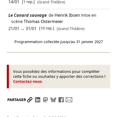
14/01
[1 rep.]
(Grand Théâtre)
Le Canard sauvage
de
Henrik Ibsen
mise en
scène
Thomas Ostermeier
21/01
→
31/01
[10 rep.]
(Grand Théâtre)
Programmation collectée jusqu’au 31 janvier 2027
Vous possédez des informations pour compléter
cette fiche ou souhaitez y apporter des corrections ?
Contactez-nous
.
Partager le lien
Partager sur LinkedIn
Partager sur Mastodon
Partager sur Bluesky
Partager sur Facebook
Envoyer par mail
PARTAGER