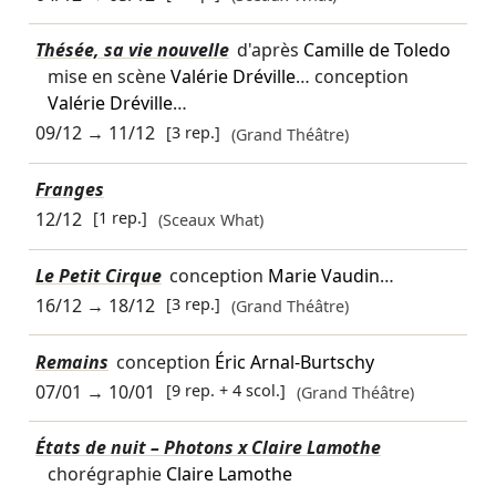
Thésée, sa vie nouvelle
d'après
Camille de Toledo
mise en scène
Valérie Dréville
… conception
Valérie Dréville
…
09/12
→
11/12
[3 rep.]
(Grand Théâtre)
Franges
12/12
[1 rep.]
(Sceaux What)
Le Petit Cirque
conception
Marie Vaudin
…
16/12
→
18/12
[3 rep.]
(Grand Théâtre)
Remains
conception
Éric Arnal-Burtschy
07/01
→
10/01
[9 rep. + 4 scol.]
(Grand Théâtre)
États de nuit – Photons x Claire Lamothe
chorégraphie
Claire Lamothe