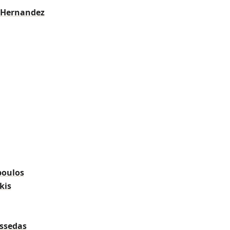
y Hernandez
poulos
kis
ssedas