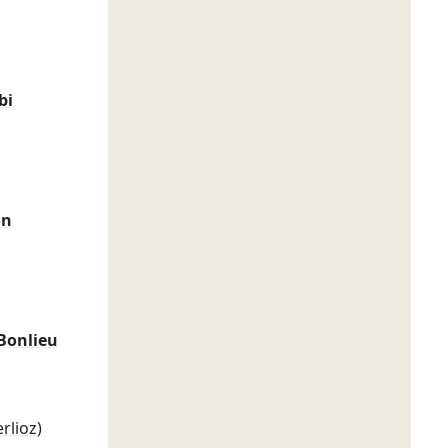
bi
on
 Bonlieu
rlioz)