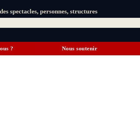
es spectacles, personnes, structures
ous ?
Nous soutenir