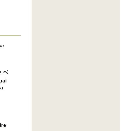
on
nes)
uai
x)
dre