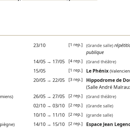
[1 rep.]
23/10
répétiti
(Grande salle)
publique
[4 rep.]
14/05
→
17/05
(Grand théâtre)
[1 rep.]
15/05
Le Phénix
(Valencien
[3 rep.]
20/05
→
22/05
Hippodrome de Do
(Salle André Malrau
[2 rep.]
26/05
→
27/05
miens)
(Grand théâtre)
[2 rep.]
02/10
→
03/10
(Grande salle)
[2 rep.]
10/10
→
11/10
(grande salle)
[2 rep.]
14/10
→
15/10
Espace Jean Legen
piègne)