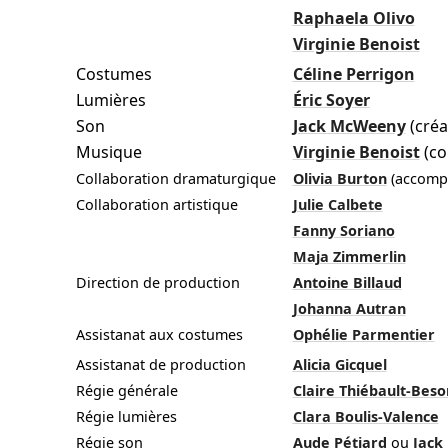
Raphaela Olivo
Virginie Benoist
Costumes
Céline Perrigon
Lumières
Éric Soyer
Son
Jack McWeeny
(cré
Musique
Virginie Benoist
(co
Collaboration dramaturgique
Olivia Burton
(accomp
Collaboration artistique
Julie Calbete
Fanny Soriano
Maja Zimmerlin
Direction de production
Antoine Billaud
Johanna Autran
Assistanat aux costumes
Ophélie Parmentier
Assistanat de production
Alicia Gicquel
Régie générale
Claire Thiébault-Bes
Régie lumières
Clara Boulis-Valence
Régie son
Aude Pétiard
ou
Jack