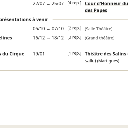
[4 rep.]
22/07
→
25/07
Cour d'Honneur du
des Papes
présentations à venir
[2 rep.]
06/10
→
07/10
(Salle Théâtre)
[3 rep.]
elines
16/12
→
18/12
(Grand théâtre)
[1 rep.]
s du Cirque
19/01
Théâtre des Salins
salle)
(Martigues)