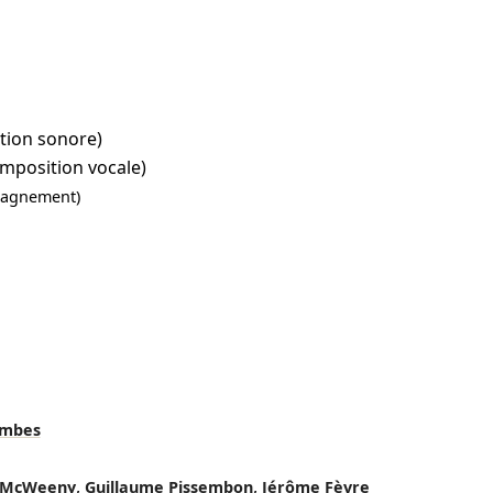
ation sonore)
mposition vocale)
agnement)
ombes
,
,
 McWeeny
Guillaume Pissembon
Jérôme Fèvre