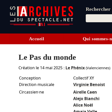
Rechercher d
Accueil
Qui sommes-n
Le Pas du monde
Création le
14 mai 2025
:
Le Phénix
(Valenciennes)
Conception
Collectif XY
Direction musicale
Virginie Benoist
Circassien·ne
Airelle Caen
Alejo Bianchi
Alice Noël
Amaia Valle