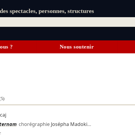
es spectacles, personnes, structures
ous ?
Nous soutenir
(5)
caj
eternam
chorégraphie
Josépha Madoki
…
c