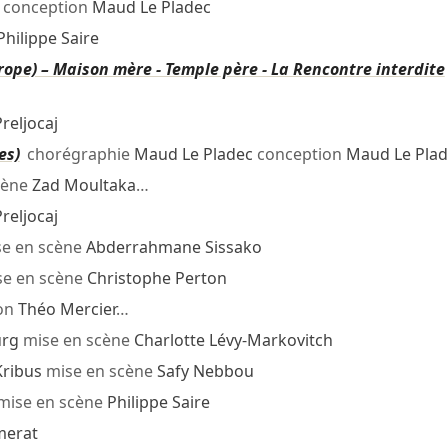
conception
Maud Le Pladec
Philippe Saire
rope) – Maison mère - Temple père - La Rencontre interdite
reljocaj
es)
chorégraphie
Maud Le Pladec
conception
Maud Le Plad
cène
Zad Moultaka
…
reljocaj
e en scène
Abderrahmane Sissako
e en scène
Christophe Perton
ion
Théo Mercier
…
urg
mise en scène
Charlotte Lévy-Markovitch
Kribus
mise en scène
Safy Nebbou
mise en scène
Philippe Saire
merat