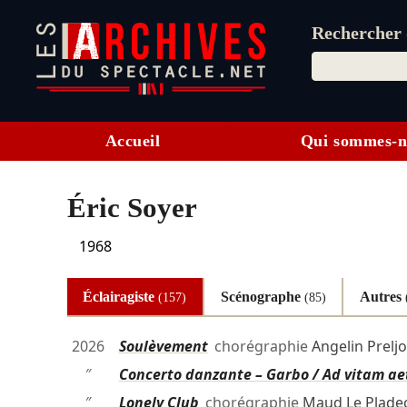
Rechercher d
Accueil
Qui sommes-n
Éric Soyer
1968
Éclairagiste
Scénographe
Autres
(157)
(85)
2026
Soulèvement
chorégraphie
Angelin Preljo
″
Concerto danzante – Garbo / Ad vitam a
″
Lonely Club
chorégraphie
Maud Le Plade