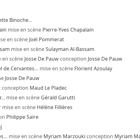
iette Binoche
…
ain
mise en scène
Pierre-Yves Chapalain
se en scène
Joël Pommerat
ssam
mise en scène
Sulayman Al-Bassam
 en scène
Josse De Pauw
conception
Josse De Pauw
l de Cervantes
… mise en scène
Florient Azoulay
ne
Josse De Pauw
c
conception
Maud Le Pladec
r
… mise en scène
Gérald Garutti
r
mise en scène
Hélène Fillières
ion
Philippe Saire
j
es
… mise en scène
Myriam Marzouki
conception
Myriam Ma