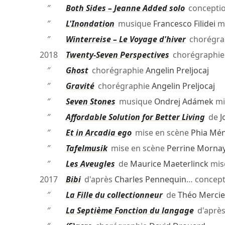
″
Both Sides – Jeanne Added solo
concepti
″
L'Inondation
musique
Francesco Filidei
mi
″
Winterreise – Le Voyage d'hiver
chorégra
2018
Twenty-Seven Perspectives
chorégraphi
″
Ghost
chorégraphie
Angelin Preljocaj
″
Gravité
chorégraphie
Angelin Preljocaj
″
Seven Stones
musique
Ondrej Adámek
mi
″
Affordable Solution for Better Living
de
J
″
Et in Arcadia ego
mise en scène
Phia Mé
″
Tafelmusik
mise en scène
Perrine Morna
″
Les Aveugles
de
Maurice Maeterlinck
mis
2017
Bibi
d'après
Charles Pennequin
… concep
″
La Fille du collectionneur
de
Théo Mercie
″
La Septième Fonction du langage
d'aprè