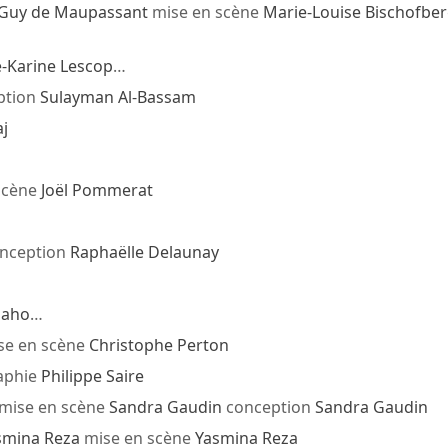
Guy de Maupassant
mise en scène
Marie-Louise Bischofbe
-Karine Lescop
…
ption
Sulayman Al-Bassam
aj
scène
Joël Pommerat
nception
Raphaëlle Delaunay
iaho
…
se en scène
Christophe Perton
aphie
Philippe Saire
mise en scène
Sandra Gaudin
conception
Sandra Gaudin
smina Reza
mise en scène
Yasmina Reza