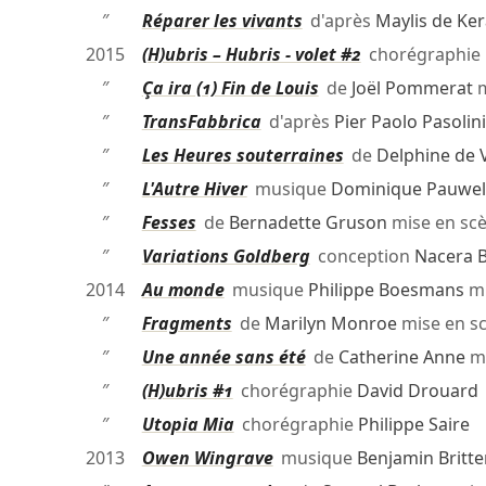
″
Réparer les vivants
d'après
Maylis de Ke
2015
(H)ubris – Hubris - volet #2
chorégraphie
″
Ça ira (1) Fin de Louis
de
Joël Pommerat
m
″
TransFabbrica
d'après
Pier Paolo Pasolini
″
Les Heures souterraines
de
Delphine de 
″
L'Autre Hiver
musique
Dominique Pauwel
″
Fesses
de
Bernadette Gruson
mise en sc
″
Variations Goldberg
conception
Nacera B
2014
Au monde
musique
Philippe Boesmans
mi
″
Fragments
de
Marilyn Monroe
mise en s
″
Une année sans été
de
Catherine Anne
mi
″
(H)ubris #1
chorégraphie
David Drouard
″
Utopia Mia
chorégraphie
Philippe Saire
2013
Owen Wingrave
musique
Benjamin Britte