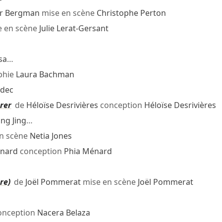
r Bergman
mise en scène
Christophe Perton
 en scène
Julie Lerat-Gersant
sa
…
phie
Laura Bachman
adec
rer
de
Héloïse Desrivières
conception
Héloïse Desrivières
ng Jing
…
n scène
Netia Jones
énard
conception
Phia Ménard
re)
de
Joël Pommerat
mise en scène
Joël Pommerat
onception
Nacera Belaza