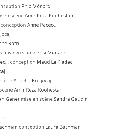
nception
Phia Ménard
e en scène
Amir Reza Koohestani
conception
Anne Paceo
…
jocaj
Anne Roth
s
mise en scène
Phia Ménard
ec
… conception
Maud Le Pladec
caj
 scène
Angelin Preljocaj
 scène
Amir Reza Koohestani
an Genet
mise en scène
Sandra Gaudin
col
Bachman
conception
Laura Bachman