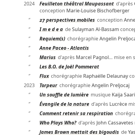
2024
Feuilleton théâtral Maupassant
d'après
conception
Marie-Louise Bischofberger
″
27 perspectives mobiles
conception
Anne
″
I m e d e a
de
Sulayman Al-Bassam
conce
″
Requiem(s)
chorégraphie
Angelin Preljoc
″
Anne Paceo - Atlantis
″
Marius
d'après
Marcel Pagnol
… mise en 
″
Les B.O. de Joël Pommerat
″
Flux
chorégraphie
Raphaëlle Delaunay
co
2023
Torpeur
chorégraphie
Angelin Preljocaj
″
Un souffle de lumière
musique
Kaija Saar
″
Évangile de la nature
d'après
Lucrèce
mi
″
Comment retenir sa respiration
chorégr
″
Who Plays Who?
d'après
John Cassavetes
″
James Brown mettait des bigoudis
de
Ya