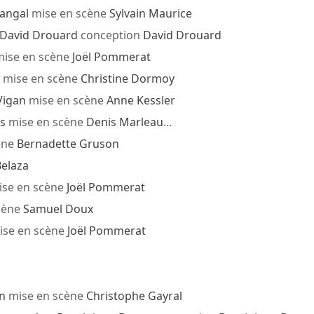
rangal
mise en scène
Sylvain Maurice
David Drouard
conception
David Drouard
ise en scène
Joël Pommerat
mise en scène
Christine Dormoy
Vigan
mise en scène
Anne Kessler
s
mise en scène
Denis Marleau
…
ène
Bernadette Gruson
elaza
se en scène
Joël Pommerat
cène
Samuel Doux
se en scène
Joël Pommerat
n
mise en scène
Christophe Gayral