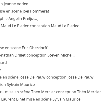
on
Jeanne Added
se en scène
Joël Pommerat
phie
Angelin Preljocaj
e
Maud Le Pladec
conception
Maud Le Pladec
se en scène
Éric Oberdorff
onathan Drillet
conception
Steven Michel
…
nard
y
e en scène
Josse De Pauw
conception
Josse De Pauw
tion
Sylvain Maurice
r
… mise en scène
Théo Mercier
conception
Théo Mercier
s
Laurent Binet
mise en scène
Sylvain Maurice