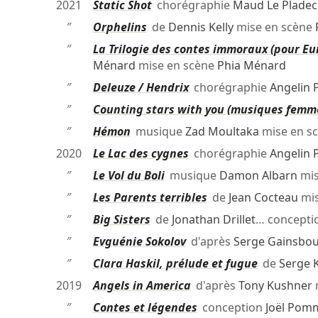
2021
Static Shot
chorégraphie
Maud Le Pladec
″
Orphelins
de
Dennis Kelly
mise en scène
″
La Trilogie des contes immoraux (pour Eu
Ménard
mise en scène
Phia Ménard
″
Deleuze / Hendrix
chorégraphie
Angelin P
″
Counting stars with you (musiques femm
″
Hémon
musique
Zad Moultaka
mise en s
2020
Le Lac des cygnes
chorégraphie
Angelin P
″
Le Vol du Boli
musique
Damon Albarn
mis
″
Les Parents terribles
de
Jean Cocteau
mis
″
Big Sisters
de
Jonathan Drillet
… concept
″
Evguénie Sokolov
d'après
Serge Gainsbo
″
Clara Haskil, prélude et fugue
de
Serge 
2019
Angels in America
d'après
Tony Kushner
″
Contes et légendes
conception
Joël Pom