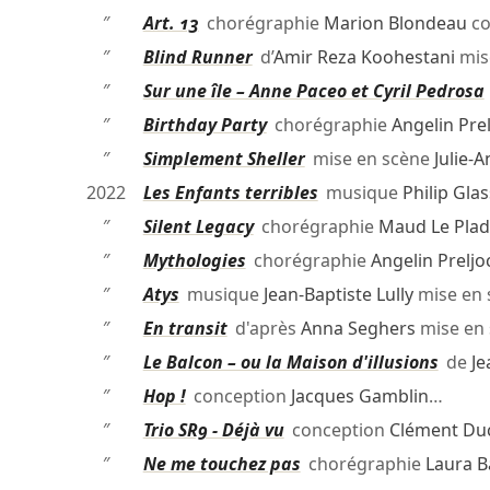
″
Art. 13
chorégraphie
Marion Blondeau
co
″
Blind Runner
d’
Amir Reza Koohestani
mis
″
Sur une île – Anne Paceo et Cyril Pedrosa
″
Birthday Party
chorégraphie
Angelin Prel
″
Simplement Sheller
mise en scène
Julie-
2022
Les Enfants terribles
musique
Philip Glas
″
Silent Legacy
chorégraphie
Maud Le Plad
″
Mythologies
chorégraphie
Angelin Preljo
″
Atys
musique
Jean-Baptiste Lully
mise en
″
En transit
d'après
Anna Seghers
mise en
″
Le Balcon – ou la Maison d'illusions
de
Je
″
Hop !
conception
Jacques Gamblin
…
″
Trio SR9 - Déjà vu
conception
Clément Du
″
Ne me touchez pas
chorégraphie
Laura 