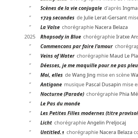
″
Scènes de la vie conjugale
d'après
Ingma
″
1729 secondes
de
Julie Lerat-Gersant
mise
″
La Valse
chorégraphie
Nacera Belaza
2025
Rhapsody in Blue
chorégraphie
Iratxe An
″
Commencons par faire l'amour
chorégra
″
Veins of Water
chorégraphie
Maud Le Pl
″
Déesses, je me maquille pour ne pas pleu
″
Moi, elles
de
Wang Jing
mise en scène
Wa
″
Antigone
musique
Pascal Dusapin
mise e
″
Nocturne (Parade)
chorégraphie
Phia M
″
Le Pas du monde
″
Les Petites Filles modernes (titre provisoi
″
Licht
chorégraphie
Angelin Preljocaj
″
Untitled.1
chorégraphie
Nacera Belaza
c