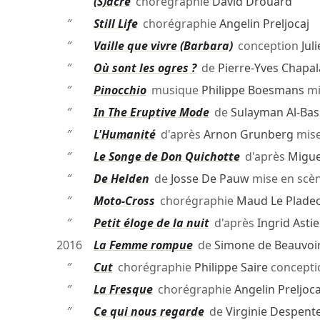
″
(S)acre
chorégraphie
David Drouard
″
Still Life
chorégraphie
Angelin Preljocaj
″
Vaille que vivre (Barbara)
conception
Jul
″
Où sont les ogres ?
de
Pierre-Yves Chapal
″
Pinocchio
musique
Philippe Boesmans
mi
″
In The Eruptive Mode
de
Sulayman Al-Ba
″
L'Humanité
d'après
Arnon Grunberg
mise
″
Le Songe de Don Quichotte
d'après
Migue
″
De Helden
de
Josse De Pauw
mise en scè
″
Moto-Cross
chorégraphie
Maud Le Plade
″
Petit éloge de la nuit
d'après
Ingrid Astie
2016
La Femme rompue
de
Simone de Beauvoi
″
Cut
chorégraphie
Philippe Saire
concept
″
La Fresque
chorégraphie
Angelin Preljoca
″
Ce qui nous regarde
de
Virginie Despent