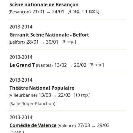
Scène nationale de Besançon
21/01
→
24/01
[4 rep. + 1 scol.]
(Besançon)
2013-2014
Grrranit Scène Nationale - Belfort
28/01
→
30/01
[3 rep.]
(Belfort)
2013-2014
Le Grand T
13/02
→
20/02
[8 rep.]
(Nantes)
2013-2014
Théâtre National Populaire
13/03
→
22/03
[10 rep.]
(Villeurbanne)
(Salle Roger-Planchon)
2013-2014
Comédie de Valence
27/03
→
29/03
(Valence)
[3 rep.]