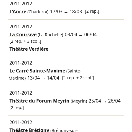
2011-2012
L'Ancre
17/03
→
18/03
[2 rep.]
(Charleroi)
2011-2012
La Coursive
03/04
→
06/04
(La Rochelle)
[2 rep. + 3 scol.]
Théâtre Verdière
2011-2012
Le Carré Sainte-Maxime
(Sainte-
13/04
→
14/04
[1 rep. + 2 scol.]
Maxime)
2011-2012
Théâtre du Forum Meyrin
25/04
→
26/04
(Meyrin)
[2 rep.]
2011-2012
Théâtre Brétigny
(Brétigny-sur-