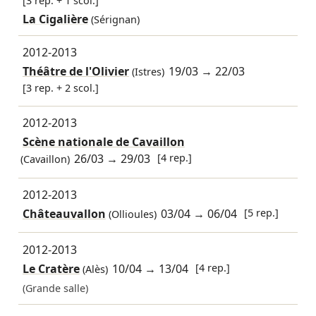
[3 rep. + 1 scol.]
La Cigalière
(Sérignan)
2012-2013
Théâtre de l'Olivier
19/03
→
22/03
(Istres)
[3 rep. + 2 scol.]
2012-2013
Scène nationale de Cavaillon
26/03
→
29/03
[4 rep.]
(Cavaillon)
2012-2013
Châteauvallon
03/04
→
06/04
[5 rep.]
(Ollioules)
2012-2013
Le Cratère
10/04
→
13/04
[4 rep.]
(Alès)
(Grande salle)