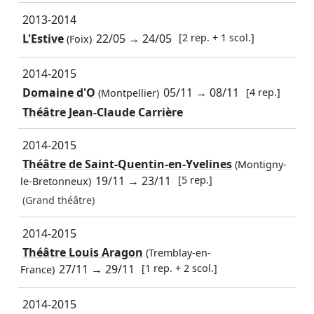
2013-2014
L'Estive
22/05
→
24/05
[2 rep. + 1 scol.]
(Foix)
2014-2015
Domaine d'O
05/11
→
08/11
[4 rep.]
(Montpellier)
Théâtre Jean-Claude Carrière
2014-2015
Théâtre de Saint-Quentin-en-Yvelines
(Montigny-
19/11
→
23/11
[5 rep.]
le-Bretonneux)
(Grand théâtre)
2014-2015
Théâtre Louis Aragon
(Tremblay-en-
27/11
→
29/11
[1 rep. + 2 scol.]
France)
2014-2015