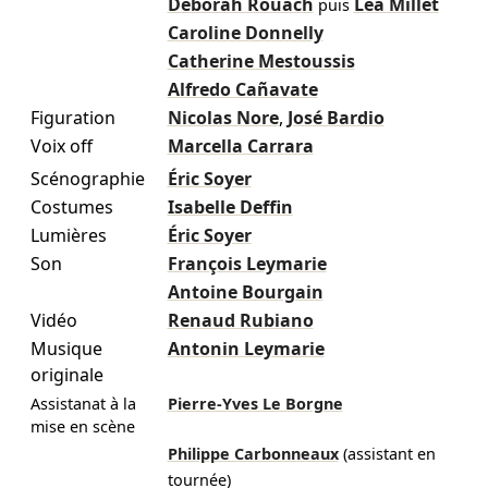
Deborah Rouach
Léa Millet
puis
Caroline Donnelly
Catherine Mestoussis
Alfredo Cañavate
Figuration
Nicolas Nore
,
José Bardio
Voix off
Marcella Carrara
Scénographie
Éric Soyer
Costumes
Isabelle Deffin
Lumières
Éric Soyer
Son
François Leymarie
Antoine Bourgain
Vidéo
Renaud Rubiano
Musique
Antonin Leymarie
originale
Assistanat à la
Pierre-Yves Le Borgne
mise en scène
Philippe Carbonneaux
(assistant en
tournée)