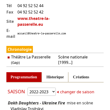
Tél
04 92 52 52 44
Fax
04 92 52 52 42
www.theatre-la-
Site
passerelle.eu
E-
mail
Chronologie
Théâtre La Passerelle
Scène nationale
[1999...]
(Gap)
Programmation
Historique
Créations
SAISON
changer de saison
Dakh Daughters - Ukraine Fire
mise en scène
Vladislav Troïtskyi