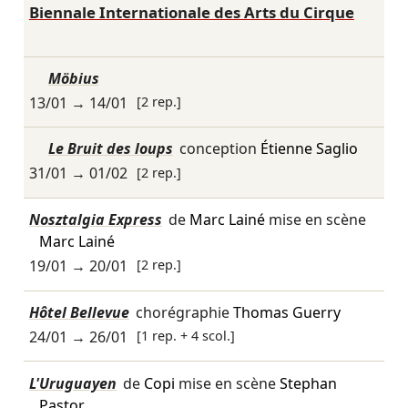
Biennale Internationale des Arts du Cirque
Möbius
13/01
→
14/01
[2 rep.]
Le Bruit des loups
conception
Étienne Saglio
31/01
→
01/02
[2 rep.]
Nosztalgia Express
de
Marc Lainé
mise en scène
Marc Lainé
19/01
→
20/01
[2 rep.]
Hôtel Bellevue
chorégraphie
Thomas Guerry
24/01
→
26/01
[1 rep. + 4 scol.]
L'Uruguayen
de
Copi
mise en scène
Stephan
Pastor