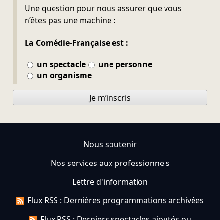
Ne pas remplir
Une question pour nous assurer que vous
n’êtes pas une machine :
La Comédie-Française est :
un spectacle
une personne
un organisme
Je m’inscris
Nous soutenir
Nos services aux professionnels
Lettre d'information
Flux RSS : Dernières programmations archivées
Flux RSS : Derniers spectacles ajoutés ou