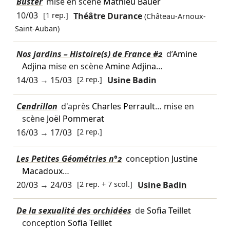
Buster
mise en scène
Mathieu Bauer
10/03
[1 rep.]
Théâtre Durance
(Château-Arnoux-
Saint-Auban)
Nos jardins – Histoire(s) de France #2
d’
Amine
Adjina
mise en scène
Amine Adjina
…
14/03
→
15/03
[2 rep.]
Usine Badin
Cendrillon
d'après
Charles Perrault
… mise en
scène
Joël Pommerat
16/03
→
17/03
[2 rep.]
Les Petites Géométries n°2
conception
Justine
Macadoux
…
20/03
→
24/03
[2 rep. + 7 scol.]
Usine Badin
De la sexualité des orchidées
de
Sofia Teillet
conception
Sofia Teillet