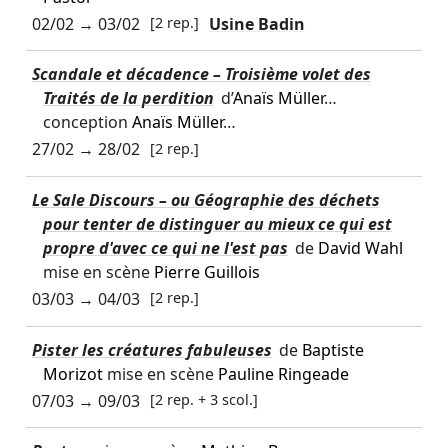
02/02
→
03/02
[2 rep.]
Usine Badin
Scandale et décadence – Troisième volet des
Traités de la perdition
d’
Anaïs Müller
…
conception
Anaïs Müller
…
27/02
→
28/02
[2 rep.]
Le Sale Discours – ou Géographie des déchets
pour tenter de distinguer au mieux ce qui est
propre d'avec ce qui ne l'est pas
de
David Wahl
mise en scène
Pierre Guillois
03/03
→
04/03
[2 rep.]
Pister les créatures fabuleuses
de
Baptiste
Morizot
mise en scène
Pauline Ringeade
07/03
→
09/03
[2 rep. + 3 scol.]