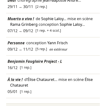
Deal
chorégraphie
Jean-Baptiste André
…
29/11
→
30/11
[2 rep.]
Muerto o vivo !
de
Sophie Laloy
… mise en scène
Rama Grinberg
conception
Sophie Laloy
…
07/12
→
09/12
[1 rep. + 4 scol.]
Personne
conception
Yann Frisch
09/12
→
11/12
[5 rep.]
en extérieur
Benjamin Faugloire Project - L
16/12
[1 rep.]
À la vie !
d’
Élise Chatauret
… mise en scène
Élise
Chatauret
05/01
[1 rep.]