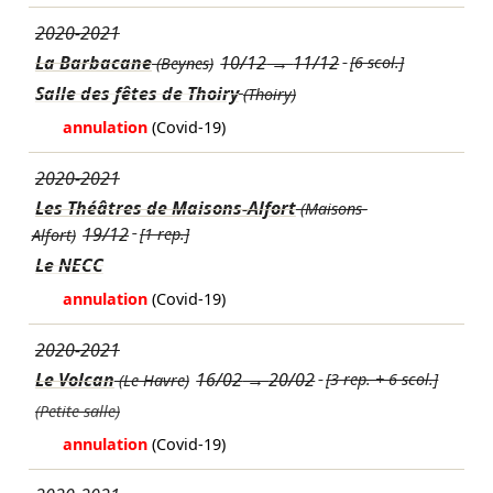
2020-2021
La Barbacane
10/12
→
11/12
[6 scol.]
(Beynes)
Salle des fêtes de Thoiry
(Thoiry)
annulation
(Covid-19)
2020-2021
Les Théâtres de Maisons-Alfort
(Maisons-
19/12
[1 rep.]
Alfort)
Le NECC
annulation
(Covid-19)
2020-2021
Le Volcan
16/02
→
20/02
[3 rep. + 6 scol.]
(Le Havre)
(Petite salle)
annulation
(Covid-19)