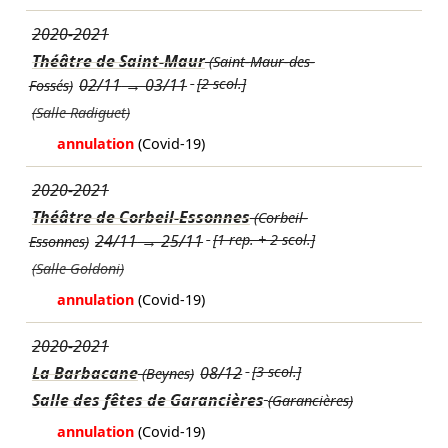
2020-2021
Théâtre de Saint-Maur
(Saint-Maur-des-
02/11
→
03/11
[2 scol.]
Fossés)
(Salle Radiguet)
annulation
(Covid-19)
2020-2021
Théâtre de Corbeil-Essonnes
(Corbeil-
24/11
→
25/11
[1 rep. + 2 scol.]
Essonnes)
(Salle Goldoni)
annulation
(Covid-19)
2020-2021
La Barbacane
08/12
[3 scol.]
(Beynes)
Salle des fêtes de Garancières
(Garancières)
annulation
(Covid-19)