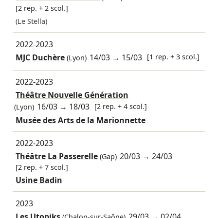
[2 rep. + 2 scol.]
(Le Stella)
2022-2023
MJC Duchère
14/03
→
15/03
[1 rep. + 3 scol.]
(Lyon)
2022-2023
Théâtre Nouvelle Génération
16/03
→
18/03
[2 rep. + 4 scol.]
(Lyon)
Musée des Arts de la Marionnette
2022-2023
Théâtre La Passerelle
20/03
→
24/03
(Gap)
[2 rep. + 7 scol.]
Usine Badin
2023
Les Utopiks
29/03
→
02/04
(Chalon-sur-Saône)