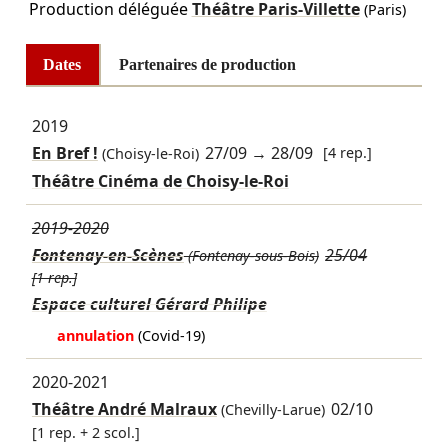
Production déléguée
Théâtre Paris-Villette
(Paris)
Dates
Partenaires de production
2019
En Bref !
27/09
→
28/09
[4 rep.]
(Choisy-le-Roi)
Théâtre Cinéma de Choisy-le-Roi
2019-2020
Fontenay-en-Scènes
25/04
(Fontenay-sous-Bois)
[1 rep.]
Espace culturel Gérard Philipe
annulation
(Covid-19)
2020-2021
Théâtre André Malraux
02/10
(Chevilly-Larue)
[1 rep. + 2 scol.]