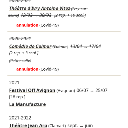
2020-2021
Théâtre d'Ivry-Antoine Vitez
(Ivry-sur-
12/03
→
20/03
[2 rep. + 10 scol.]
Seine)
annulation
(Covid-19)
2020-2021
Comédie de Colmar
13/04
→
17/04
(Colmar)
[2 rep. + 3 scol.]
(Petite salle)
annulation
(Covid-19)
2021
Festival Off Avignon
06/07
→
25/07
(Avignon)
[18 rep.]
La Manufacture
2021-2022
Théâtre Jean Arp
sept.
→
juin
(Clamart)