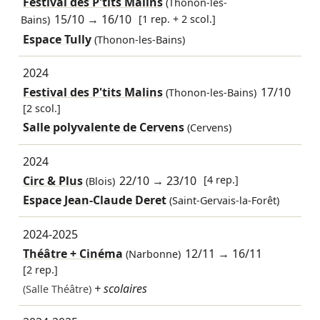
Festival des P'tits Malins
(Thonon-les-
15/10
→
16/10
[1 rep. + 2 scol.]
Bains)
Espace Tully
(Thonon-les-Bains)
2024
Festival des P'tits Malins
17/10
(Thonon-les-Bains)
[2 scol.]
Salle polyvalente de Cervens
(Cervens)
2024
Circ & Plus
22/10
→
23/10
[4 rep.]
(Blois)
Espace Jean-Claude Deret
(Saint-Gervais-la-Forêt)
2024-2025
Théâtre + Cinéma
12/11
→
16/11
(Narbonne)
[2 rep.]
+ scolaires
(Salle Théâtre)