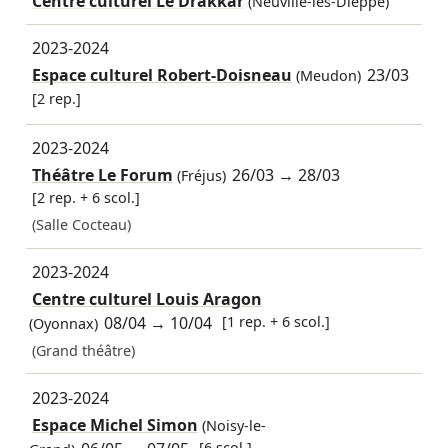
Centre culturel Le Drakkar
(Neuville-lès-Dieppe)
2023-2024
Espace culturel Robert-Doisneau
23/03
(Meudon)
[2 rep.]
2023-2024
Théâtre Le Forum
26/03
→
28/03
(Fréjus)
[2 rep. + 6 scol.]
(Salle Cocteau)
2023-2024
Centre culturel Louis Aragon
08/04
→
10/04
[1 rep. + 6 scol.]
(Oyonnax)
(Grand théâtre)
2023-2024
Espace Michel Simon
(Noisy-le-
[6 scol.]