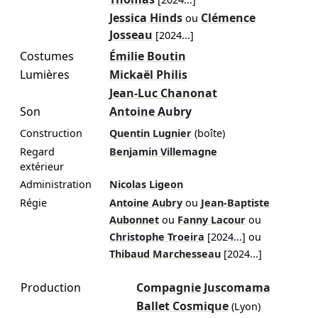
Jessica Hinds
Clémence
ou
Josseau
[
2024
...]
Costumes
Émilie Boutin
Lumières
Mickaël Philis
Jean-Luc Chanonat
Son
Antoine Aubry
Construction
Quentin Lugnier
(boîte)
Regard
Benjamin Villemagne
extérieur
Administration
Nicolas Ligeon
Régie
Antoine Aubry
ou
Jean-Baptiste
Aubonnet
ou
Fanny Lacour
ou
Christophe Troeira
[
2024
...]
ou
Thibaud Marchesseau
[
2024
...]
Production
Compagnie Juscomama
Ballet Cosmique
(Lyon)