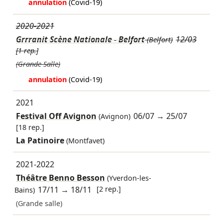
annulation
(Covid-19)
2020-2021
Grrranit Scène Nationale - Belfort
12/03
(Belfort)
[1 rep.]
(Grande Salle)
annulation
(Covid-19)
2021
Festival Off Avignon
06/07
→
25/07
(Avignon)
[18 rep.]
La Patinoire
(Montfavet)
2021-2022
Théâtre Benno Besson
(Yverdon-les-
17/11
→
18/11
[2 rep.]
Bains)
(Grande salle)