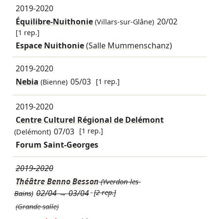
2019-2020
Équilibre-Nuithonie
20/02
(Villars-sur-Glâne)
[1 rep.]
Espace Nuithonie
(Salle Mummenschanz)
2019-2020
Nebia
05/03
[1 rep.]
(Bienne)
2019-2020
Centre Culturel Régional de Delémont
07/03
[1 rep.]
(Delémont)
Forum Saint-Georges
2019-2020
Théâtre Benno Besson
(Yverdon-les-
02/04
→
03/04
[2 rep.]
Bains)
(Grande salle)