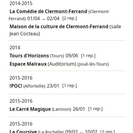
2014-2015
La Comédie de Clermont-Ferrand
(Clermont-
01/04
→
02/04
[2 rep.]
Ferrand)
Maison de la culture de Clermont-Ferrand
(salle
Jean Cocteau)
2014
Tours d'Horizons
09/06
[1 rep.]
(Tours)
Espace Malraux
(Auditorium)
(Joué-lès-Tours)
2015-2016
!POC!
23/01
[1 rep.]
(Alfortville)
2015-2016
Le Carré Magique
26/01
[1 rep.]
(Lannion)
2015-2016
La Coursive
09/02
→
10/02
[2 rep.]
(La Rochelle)