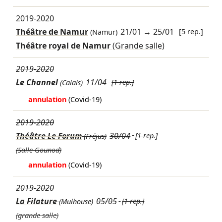
2019-2020
Théâtre de Namur
21/01
→
25/01
[5 rep.]
(Namur)
Théâtre royal de Namur
(Grande salle)
2019-2020
Le Channel
11/04
[1 rep.]
(Calais)
annulation
(Covid-19)
2019-2020
Théâtre Le Forum
30/04
[1 rep.]
(Fréjus)
(Salle Gounod)
annulation
(Covid-19)
2019-2020
La Filature
05/05
[1 rep.]
(Mulhouse)
(grande salle)