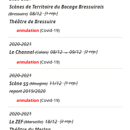
Scènes de Territoire du Bocage Bressuirais
08/12
[1 rep.]
(Bressuire)
Théâtre de Bressuire
annulation
(Covid-19)
2020-2021
Le Channel
08/12
→
09/12
[2 rep.]
(Calais)
annulation
(Covid-19)
2020-2021
Scène 55
11/12
[1 rep.]
(Mougins)
report 2019/2020
annulation
(Covid-19)
2020-2021
Le ZEF
18/12
[2 rep.]
(Marseille)
Théâtre du Merlan