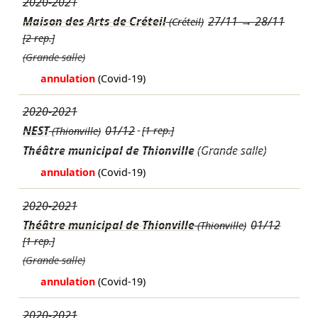
2020-2021
Maison des Arts de Créteil
27/11
→
28/11
(Créteil)
[2 rep.]
(Grande salle)
annulation
(Covid-19)
2020-2021
NEST
01/12
[1 rep.]
(Thionville)
Théâtre municipal de Thionville
(Grande salle)
annulation
(Covid-19)
2020-2021
Théâtre municipal de Thionville
01/12
(Thionville)
[1 rep.]
(Grande salle)
annulation
(Covid-19)
2020-2021