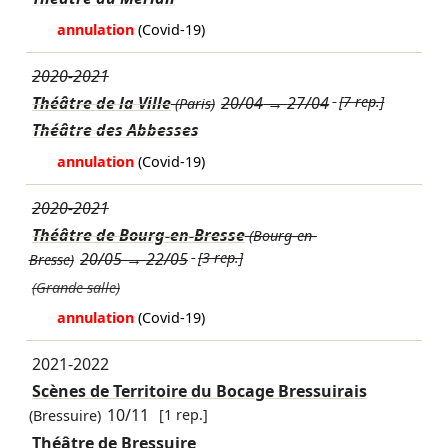
annulation
(Covid-19)
2020-2021
Théâtre de la Ville
20/04
→
27/04
[7 rep.]
(Paris)
Théâtre des Abbesses
annulation
(Covid-19)
2020-2021
Théâtre de Bourg-en-Bresse
(Bourg-en-
20/05
→
22/05
[3 rep.]
Bresse)
(Grande salle)
annulation
(Covid-19)
2021-2022
Scènes de Territoire du Bocage Bressuirais
10/11
[1 rep.]
(Bressuire)
Théâtre de Bressuire