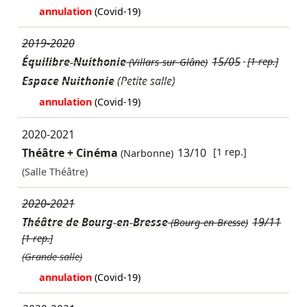
annulation
(Covid-19)
2019-2020
Équilibre-Nuithonie
15/05
[1 rep.]
(Villars-sur-Glâne)
Espace Nuithonie
(Petite salle)
annulation
(Covid-19)
2020-2021
Théâtre + Cinéma
13/10
[1 rep.]
(Narbonne)
(Salle Théâtre)
2020-2021
Théâtre de Bourg-en-Bresse
19/11
(Bourg-en-Bresse)
[1 rep.]
(Grande salle)
annulation
(Covid-19)