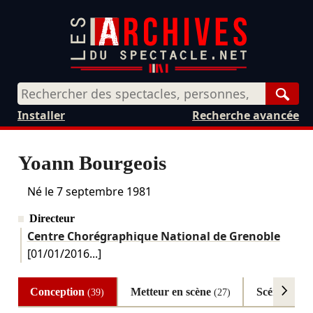
Rech
Installer
Recherche avancée
Yoann Bourgeois
Né le
7 septembre 1981
Directeur
Centre Chorégraphique National de Grenoble
[
01/01/2016
...]
Conception
Metteur en scène
Scénograp
(39)
(27)